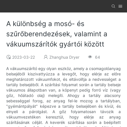
A különbség a mosó- és
szűrőberendezések, valamint a
vákuumszárítók gyártói között
2023-03-22
Zhanghua Dryer
64
A vákuumszárító egy olyan eszköz, amely a csomagolóanyag
belsejéből kiszivattyúzza a levegőt, hogy elérje az előre
meghatározott vákuumfokot, és eltávolítja a nedvességet a
tartály belsejéből. A szárítási folyamat során a tartály belseje
vákuumos állapotban van, a köpenyt pedig forró víz (vagy
gőz, hőátadó olaj) melegíti. Ahogy a tartály alacsony
sebességgel forog, az anyag fel-le mozog a tartályban,
"gyémántpályát" képezve a tartály belsejében és kívül, és
elnyeli a párolgást. A gőz folyamatosan távozik a
vákuumvezetéken keresztül, hogy elérje az anyag
szárításának célját. A keverék szárítása során a beépített