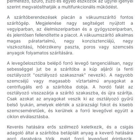
permetező, szűrő, zúzó és egyéb eszközök az ügyfél igényei
szerint megvalósíthatják a multifunkcionális működést.
A szárítóberendezések piacán a vákuumszárító fontos
szárítógép. Megjelenése nagy segítséget nyújtott a
vegyiparban, az élelmiszeriparban és a gyógyszeriparban,
és jelentősen fellendítette a piacot. A vákuumszárító alkalmas
magas páratartalmú, nagy konzisztenciájú, nagy
viszkozitású, hőérzékeny paszta, poros vagy szemcsés
anyagok folyamatos szárítására.
A levegőelosztóba belépő forró levegő tangenciálisan, nagy
sebességgel jut be a szárítóba a kúp aljáról (a fenti
osztályozót "osztályozó szakasznak" nevezik). A nagyobb
szemcséjű vagy magasabb víztartalmú anyagokat a
centrifugális erő a szárítóba dobja. A hordó falát az
osztályozó visszazárja a szárító szakaszba, és újra szárítja.
Csak azokat az anyagokat veszik ki az osztályozó gyűrű
belső lyukán, amelyek elérték a szárazsági fokot és kisebb
szemcseméretűek, és kerülnek a forró levegővel együtt a
ciklon elválasztásba.
Keverés hatására erős szélmező keletkezik, és a csigás
adagoló által a szárítóba betáplált anyag a keverő hatására
apró darabokra törik, majd forró levegővel érintkezik,