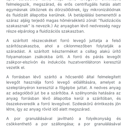
felmelegszik, megszárad, és erős centrifugális hatás alatt
egymásnak ütköznek és dörzsölődnek, így mikronizálódnak
és fluidizált állapotba kerülnek. (A betáplálási bemenettől a
száraz aljáig terjedő magas hőmérsékletű zónát "fluidizációs
szakasznak" is nevezik.) Az anyagban lévő nedvesség nagy
része elpárolog a fluidizációs szakaszban.
A szárított részecskéket forró levegő juttatja a felső
szárítószakaszba, ahol a ciklonmezőben folytatják a
száradást. A szárított készterméket a csillag alakú ürítő
folyamatosan zsákokba üríti. A forró és párás levegőt
zsákpor-elszívón és indukciós huzatventilátoron keresztül
vezetik el.
A forrásban lévő szárító a hőcserélő által felmelegített
levegőt használja forró levegő előállítására, amelyet a
szeleptányéron keresztül a főgépbe juttat. A nedves anyag
az adagolóból jut be a szárítóba. A szélnyomás hatására az
anyag forrásban lévő állapotba kerül a szárítóban, és
összekeveredik a forró levegővel. Széleskörű érintkezés jön
létre, így az anyag rövid idő alatt megszárad.
A por granulálásával javítható a folyékonyság és
csökkenthető a por szállongása; a por granulálásával