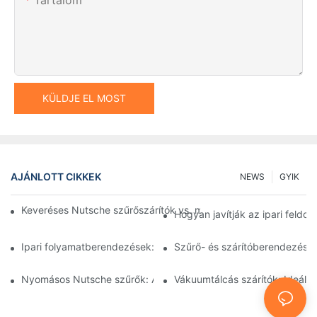
KÜLDJE EL MOST
AJÁNLOTT CIKKEK
NEWS
GYIK
Keveréses Nutsche szűrőszárítók vs. más szárítási módszerek:
Hogyan javítják az ipari feld
Ipari folyamatberendezések: Az innovációk alakítják a jövőt
Szűrő- és szárítóberendezések
Nyomásos Nutsche szűrők: Alkalmazások a vegyiparban és az é
Vákuumtálcás szárítók: Ideál