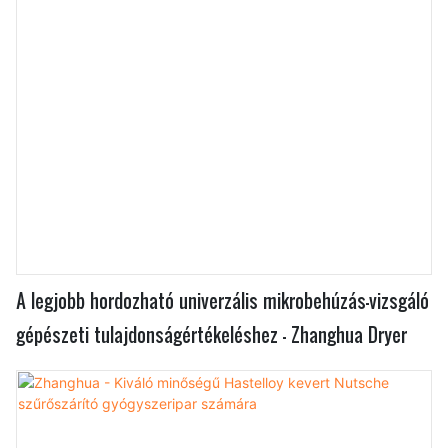
A legjobb hordozható univerzális mikrobehúzás-vizsgáló
gépészeti tulajdonságértékeléshez - Zhanghua Dryer