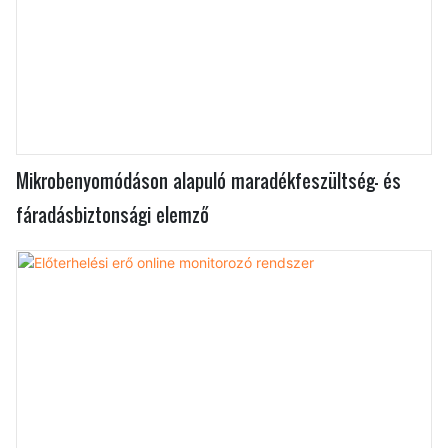
Mikrobenyomódáson alapuló maradékfeszültség- és
fáradásbiztonsági elemző