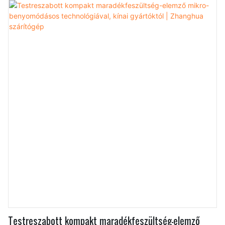
ürítésre használják, amely fentről lefelé magában foglalja
az összetevőtartályt, a kristályosítót és a kevert
nuccsszűrőt, amelyek csöveken keresztül egymás után
csatlakoznak. A kevert nuccsszűrő alján csöveken
keresztül egy kúpos szárítóval és a második tárolótartállyal
van összekötve. Ennek az egykúpos szárítónak az
oldalfala egy vákuumszűrőhöz van csatlakoztatva, amely
szintén az első tárolótartállyal, míg a második tárolótartály
a harmadikkal van összekötve.
Testreszabott kompakt maradékfeszültség-elemző