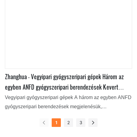
Zhanghua - Vegyipari gyógyszeripari gépek Három az
egyben ANFD gyógyszeripari berendezések Kevert
Nutsche szűrőszárító
Vegyipari gyógyszeripari gépek A három az egyben ANFD
gyógyszeripari berendezések megjelenésük,
teljesítményük és működési módszereik tekintetében
1
2
3
felülmúlják a hasonló termékeket, és a piacon lévő
ügyfelek egyhangúlag elismerték őket, a piaci