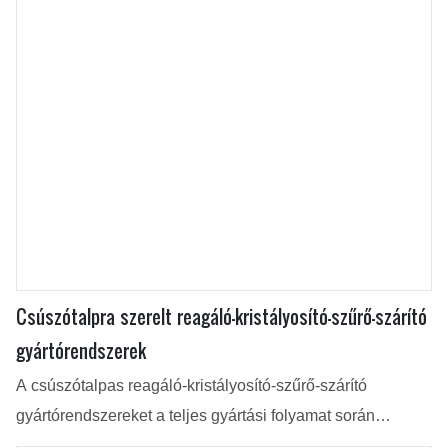
Csúszótalpra szerelt reagáló-kristályosító-szűrő-szárító
gyártórendszerek
A csúszótalpas reagáló-kristályosító-szűrő-szárító
gyártórendszereket a teljes gyártási folyamat során
reakcióra, kristályosításra, szűrésre, mosásra, szárításra és