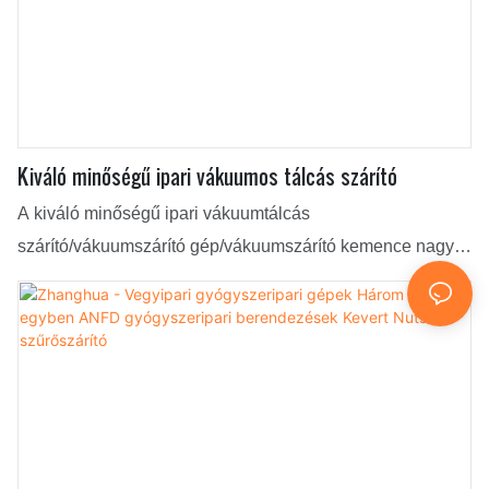
Kiváló minőségű ipari vákuumos tálcás szárító
A kiváló minőségű ipari vákuumtálcás
szárító/vákuumszárító gép/vákuumszárító kemence nagy
figyelmet és elismerést váltott ki az ügyfelekből. A
technológiát a piaci igények jobb kielégítése érdekében
alkalmazzák, így biztosan figyelembe veszi az ügyfelek
egyedi temperamentumát és ízlését.