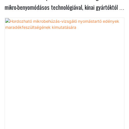
mikro-benyomódásos technológiával, kínai gyártóktól |
Zhanghua szárítógép