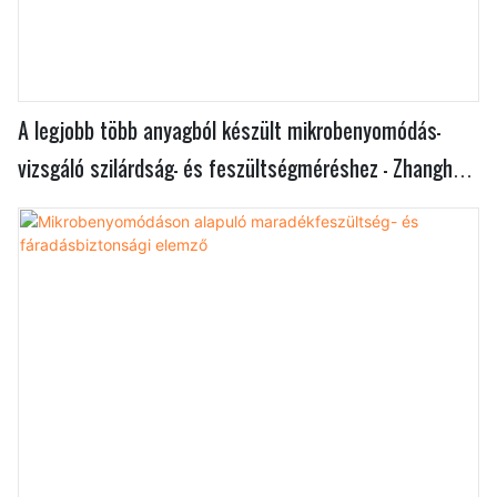
A legjobb több anyagból készült mikrobenyomódás-
vizsgáló szilárdság- és feszültségméréshez - Zhanghua
Dryer