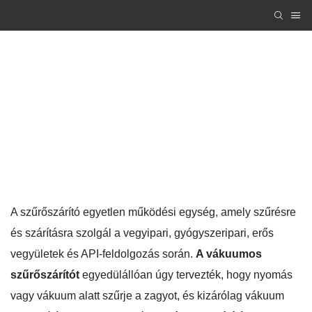
PRODUCTS
Zhanghua Dryer
PRODUCTS
A szűrőszárító egyetlen működési egység, amely szűrésre
és szárításra szolgál a vegyipari, gyógyszeripari, erős
vegyületek és API-feldolgozás során.
A vákuumos
szűrőszárítót
egyedülállóan úgy tervezték, hogy nyomás
vagy vákuum alatt szűrje a zagyot, és kizárólag vákuum