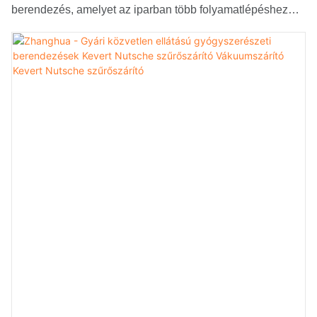
berendezés, amelyet az iparban több folyamatlépéshez
használnak, mint például a szilárd-folyékony
szétválasztás, a keverés, a mosás és a szárítás. Egyetlen
tartályban egyesítik a keverés, a szűrés és a szárítás
funkcióit. Az ANFD-k egy hengeres tartályból állnak, alján
perforált lemezzel vagy szűrőközeggel, valamint egy
keverőből. A keverő elősegíti a hatékony keverést,
elválasztást és szűrést. A folyadék áthalad a
szűrőközegen, egy szűrőlepényt hagyva maga után,
amelyet tovább lehet mosni és szárítani. Az ANFD-k olyan
előnyöket kínálnak, mint a rugalmasság, a
szabályozhatóság, a hatékonyság és a könnyű
kezelhetőség, így széles körben használják őket a
vegyiparban, a gyógyszeriparban és a finomkémiai
gyártásban.