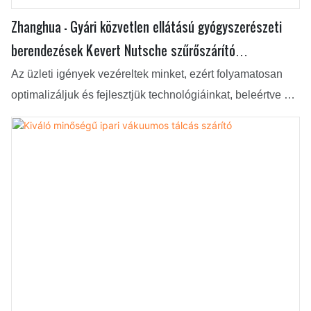
Zhanghua - Gyári közvetlen ellátású gyógyszerészeti
berendezések Kevert Nutsche szűrőszárító
Vákuumszárító Kevert Nutsche szűrőszárító
Az üzleti igények vezéreltek minket, ezért folyamatosan
optimalizáljuk és fejlesztjük technológiáinkat, beleértve a
következőket is. Ezek a technológiák hozzájárulnak nagy
hatékonyságú gyártási folyamatunkhoz. A
szárítóberendezések alkalmazási területének (területein) a
gyárilag közvetlen ellátású gyógyszeripari
berendezésekből származó kevert Nutsche szűrőszárító
vákuumszárító nagyon hasznosnak bizonyul.