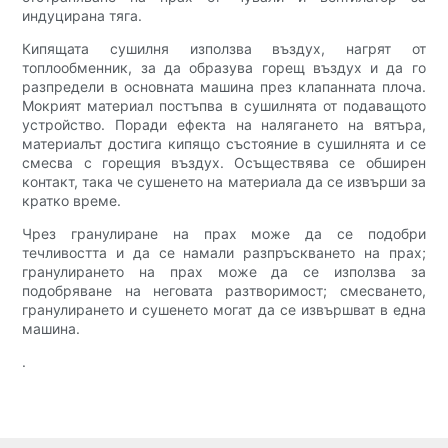
индуцирана тяга.
Кипящата сушилня използва въздух, нагрят от
топлообменник, за да образува горещ въздух и да го
разпредели в основната машина през клапанната плоча.
Мокрият материал постъпва в сушилнята от подаващото
устройство. Поради ефекта на налягането на вятъра,
материалът достига кипящо състояние в сушилнята и се
смесва с горещия въздух. Осъществява се обширен
контакт, така че сушенето на материала да се извърши за
кратко време.
Чрез гранулиране на прах може да се подобри
течливостта и да се намали разпръскването на прах;
гранулирането на прах може да се използва за
подобряване на неговата разтворимост; смесването,
гранулирането и сушенето могат да се извършват в една
машина.
.