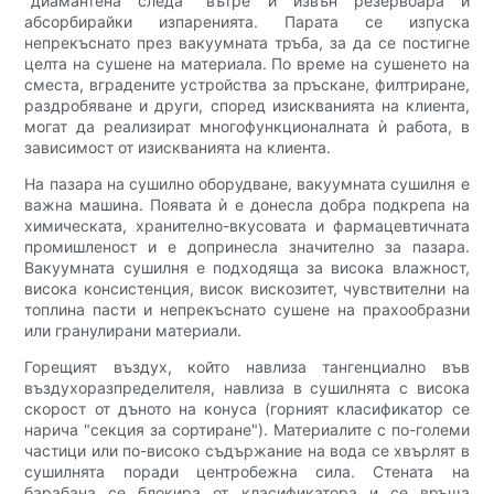
"диамантена следа" вътре и извън резервоара и
абсорбирайки изпаренията. Парата се изпуска
непрекъснато през вакуумната тръба, за да се постигне
целта на сушене на материала. По време на сушенето на
сместа, вградените устройства за пръскане, филтриране,
раздробяване и други, според изискванията на клиента,
могат да реализират многофункционалната ѝ работа, в
зависимост от изискванията на клиента.
На пазара на сушилно оборудване, вакуумната сушилня е
важна машина. Появата ѝ е донесла добра подкрепа на
химическата, хранително-вкусовата и фармацевтичната
промишленост и е допринесла значително за пазара.
Вакуумната сушилня е подходяща за висока влажност,
висока консистенция, висок вискозитет, чувствителни на
топлина пасти и непрекъснато сушене на прахообразни
или гранулирани материали.
Горещият въздух, който навлиза тангенциално във
въздухоразпределителя, навлиза в сушилнята с висока
скорост от дъното на конуса (горният класификатор се
нарича "секция за сортиране"). Материалите с по-големи
частици или по-високо съдържание на вода се хвърлят в
сушилнята поради центробежна сила. Стената на
барабана се блокира от класификатора и се връща