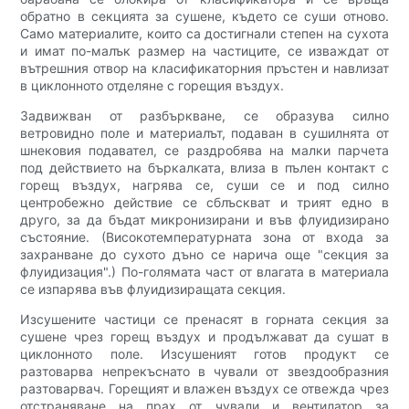
обратно в секцията за сушене, където се суши отново.
Само материалите, които са достигнали степен на сухота
и имат по-малък размер на частиците, се изваждат от
вътрешния отвор на класификаторния пръстен и навлизат
в циклонното отделяне с горещия въздух.
Задвижван от разбъркване, се образува силно
ветровидно поле и материалът, подаван в сушилнята от
шнековия подавател, се раздробява на малки парчета
под действието на бъркалката, влиза в пълен контакт с
горещ въздух, нагрява се, суши се и под силно
центробежно действие се сблъскват и трият едно в
друго, за да бъдат микронизирани и във флуидизирано
състояние. (Високотемпературната зона от входа за
захранване до сухото дъно се нарича още "секция за
флуидизация".) По-голямата част от влагата в материала
се изпарява във флуидизиращата секция.
Изсушените частици се пренасят в горната секция за
сушене чрез горещ въздух и продължават да сушат в
циклонното поле. Изсушеният готов продукт се
разтоварва непрекъснато в чували от звездообразния
разтоварвач. Горещият и влажен въздух се отвежда чрез
отстраняване на прах от чували и вентилатор за