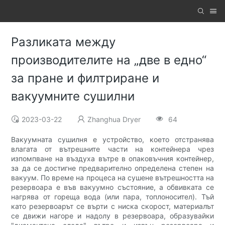
Разликата между
производителите на „две в едно“
за пране и филтриране и
вакуумните сушилни
2023-03-22
Zhanghua Dryer
64
Вакуумната сушилня е устройство, което отстранява
влагата от вътрешните части на контейнера чрез
изпомпване на въздуха вътре в опаковъчния контейнер,
за да се достигне предварително определена степен на
вакуум. По време на процеса на сушене вътрешността на
резервоара е във вакуумно състояние, а обвивката се
нагрява от гореща вода (или пара, топлоносител). Тъй
като резервоарът се върти с ниска скорост, материалът
се движи нагоре и надолу в резервоара, образувайки