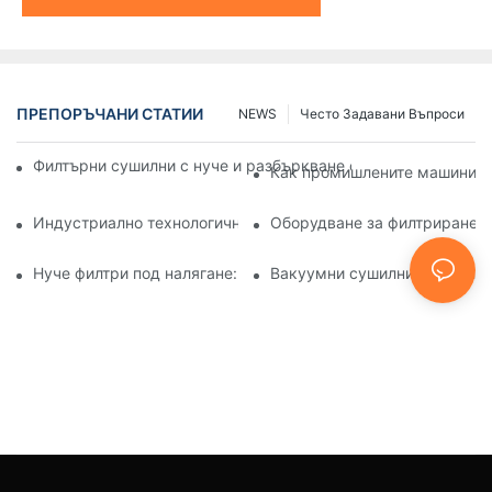
ПРЕПОРЪЧАНИ СТАТИИ
NEWS
Често Задавани Въпроси
Филтърни сушилни с нуче и разбъркване спрямо други мет
Как промишлените машини за
Индустриално технологично оборудване: Иновации, офор
Оборудване за филтриране и
Нуче филтри под налягане: Приложения в химическата и х
Вакуумни сушилни с тарелки