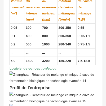
Volume
du
du
rotation
de l'arbre
nominal
réservoir
réservoir
de l'arbre
de
(m³)
interne
intérieur
mélangeur
mélange
(mm)
(mm)
(tr/min)
(kW)
0.05
300
700
300-350
0.55
0.1
400
800
300-350
0.75-1.1
0.2
500
1000
280-340
0.75-1.5
...
...
...
...
...
5.0
1400
3200
180-220
7.5-18.5
Logiciel de conception/calcul
Profil de l'entreprise