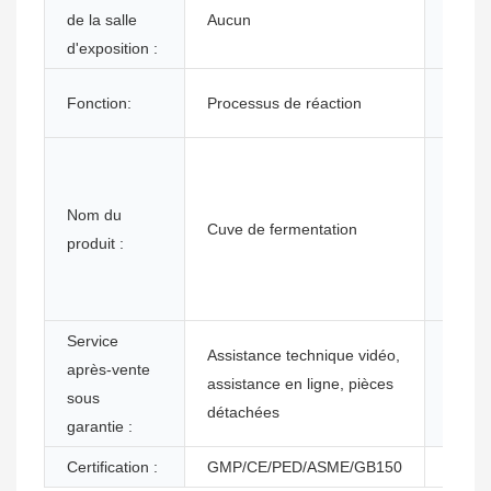
de la salle
Aucun
Matéri
d'exposition :
Fonction:
Processus de réaction
Applic
Servi
Nom du
Cuve de fermentation
après
produit :
assuré
Service
Assistance technique vidéo,
après-vente
Lieu 
assistance en ligne, pièces
sous
servic
détachées
garantie :
Certification :
GMP/CE/PED/ASME/GB150