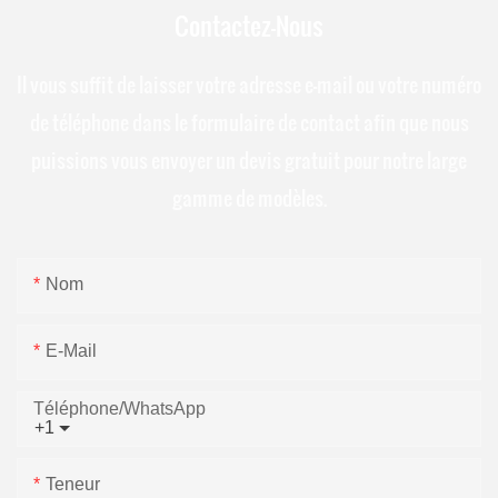
Contactez-Nous
Il vous suffit de laisser votre adresse e-mail ou votre numéro
de téléphone dans le formulaire de contact afin que nous
puissions vous envoyer un devis gratuit pour notre large
gamme de modèles.
Nom
E-Mail
Téléphone/WhatsApp
+1
Teneur