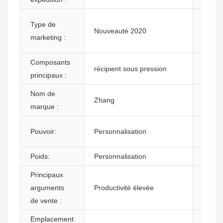
Garan
Type de
Nouveauté 2020
compo
marketing :
princi
Composants
Lieu d
récipient sous pression
principaux :
:
Nom de
Zhang
tensio
marque :
Dimen
Pouvoir:
Personnalisation
(L*l*H)
Poids:
Personnalisation
Garant
Principaux
Secte
arguments
Productivité élevée
d'activ
de vente :
conce
Emplacement