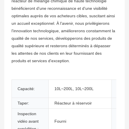
réacteur de mélange chimique de haute technologie
bénéficieront d'une reconnaissance et d'une visibilité
optimales auprès de vos acheteurs cibles, suscitant ainsi
un accueil exceptionnel. À l'avenir, nous privilégierons
l'innovation technologique, améliorerons constamment la
qualité de nos services, développerons des produits de
qualité supérieure et resterons déterminés à dépasser
les attentes de nos clients en leur fournissant des
produits et services d'exception.
Note
Capacité:
10L~200L, 10L~200L
autom
Taper:
Réacteur à réservoir
Condit
Inspection
Rappo
vidéo avant
Fourni
d'essa
expédition :
machi