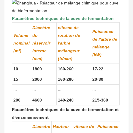
Paramètres techniques de la cuve de fermentation
Diamètre
vitesse de
Puissance
Volume
du
rotation de
de l'arbre de
nominal
réservoir
l'arbre
mélange
(m³)
interne
mélangeur
(kW)
(mm)
(tr/min)
10
1800
160-260
17-22
15
2000
160-260
20-30
...
...
...
...
200
4600
140-240
215-360
Paramètres techniques de la cuve de fermentation et
d'ensemencement
Diamètre
Hauteur
vitesse de
Puissance