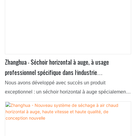
Zhanghua - Séchoir horizontal à auge, à usage
professionnel spécifique dans l'industrie
pharmaceutique, système à air chaud
Nous avons développé avec succès un produit
exceptionnel : un séchoir horizontal à auge spécialement
conçu pour l’industrie pharmaceutique. De nombreuses
expériences pratiques ont démontré son efficacité optimale
dans le domaine des équipements de séchage.