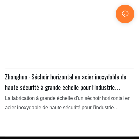
Zhanghua - Séchoir horizontal en acier inoxydable de
haute sécurité à grande échelle pour l'industrie
chimique, système d'air chaud
La fabrication à grande échelle d'un séchoir horizontal en
acier inoxydable de haute sécurité pour l'industrie
chimique exige un savoir-faire flexible et des technologies
de pointe. Ce produit convient à un large éventail
d'industries, notamment dans le domaine des équipements