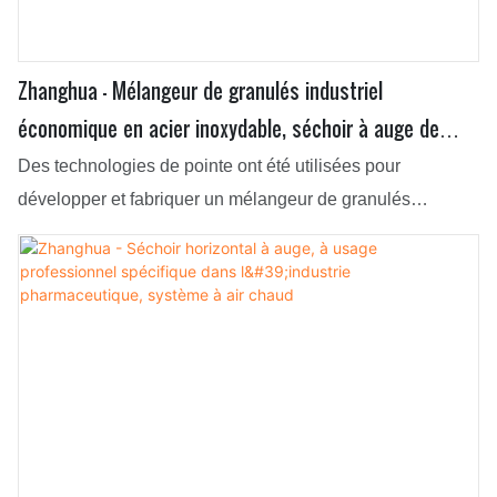
Zhanghua - Mélangeur de granulés industriel
économique en acier inoxydable, séchoir à auge de
type à palettes, système à air chaud
Des technologies de pointe ont été utilisées pour
développer et fabriquer un mélangeur de granulés
industriel en acier inoxydable économique, de type à
palettes et en forme d'auge. Ayant été testé à plusieurs
reprises, Zhanghua est capable de donner le meilleur de
lui-même dans le domaine des équipements de séchage.