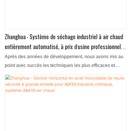
Zhanghua - Système de séchage industriel à air chaud
entièrement automatisé, à prix d'usine professionnel
et de type auge
Après des années de développement, nous avons mis au
point avec succès les techniques les plus efficaces et
acquis une expertise dans leur application au processus
de fabrication. Ses applications ont été étendues aux
équipements de séchage.