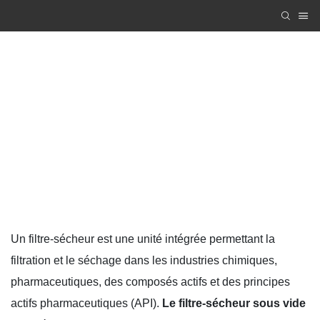
système à air chaud
Zhanghua Dryer
PRODUCTS
Machine de séchage sous vide
système à air chaud
Un filtre-sécheur est une unité intégrée permettant la
filtration et le séchage dans les industries chimiques,
pharmaceutiques, des composés actifs et des principes
actifs pharmaceutiques (API).
Le filtre-sécheur sous vide