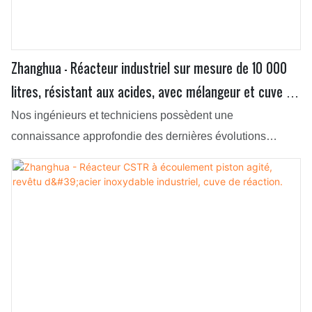
Zhanghua - Réacteur industriel sur mesure de 10 000
litres, résistant aux acides, avec mélangeur et cuve de
fermentation biologique
Nos ingénieurs et techniciens possèdent une
connaissance approfondie des dernières évolutions
technologiques. À ce jour, nous avons adopté les
technologies les plus récentes et éprouvées, notamment
dans le domaine des réacteurs.