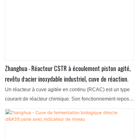
Zhanghua - Réacteur CSTR à écoulement piston agité,
revêtu d'acier inoxydable industriel, cuve de réaction.
Un réacteur à cuve agitée en continu (RCAC) est un type
courant de réacteur chimique. Son fonctionnement repose
sur l'introduction continue de réactifs dans le réacteur, où
ils sont mélangés et subissent des réactions. Les RCAC
sont reconnus pour leur mélange efficace et leur
fonctionnement stable. Ils se composent d'une cuve