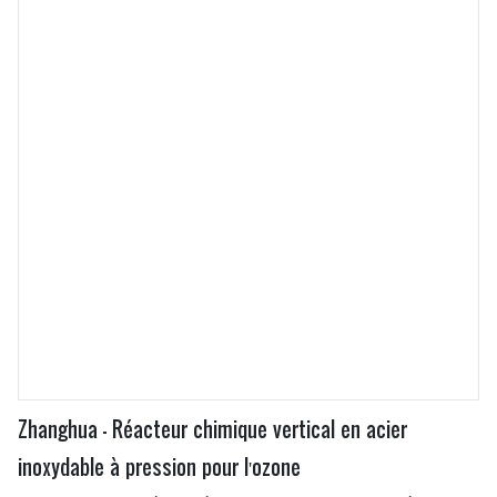
au mieux aux exigences du marché, saura satisfaire les
goûts et les attentes spécifiques de chaque client.
Zhanghua - Réacteur chimique vertical en acier
inoxydable à pression pour l'ozone