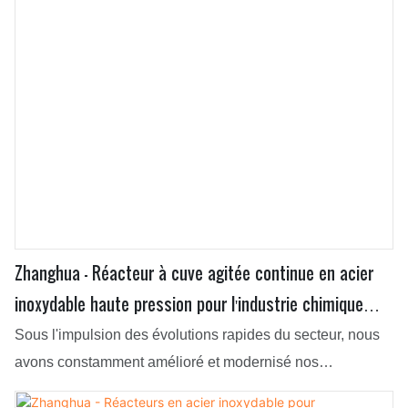
Zhanghua - Réacteur à cuve agitée continue en acier
inoxydable haute pression pour l'industrie chimique
(CSTR)
Sous l'impulsion des évolutions rapides du secteur, nous
avons constamment amélioré et modernisé nos
technologies de fabrication. Grâce à ces propriétés