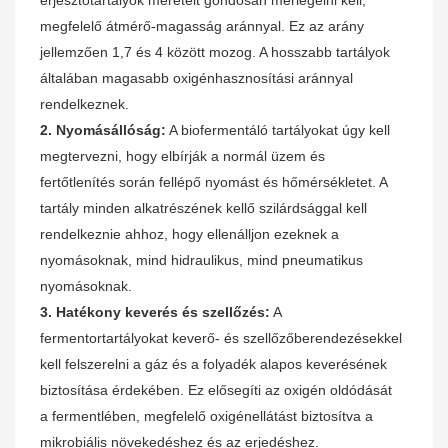
erjesztőtartályok méreteit gondosan mérlegelni kell,
megfelelő átmérő-magasság aránnyal. Ez az arány
jellemzően 1,7 és 4 között mozog. A hosszabb tartályok
általában magasabb oxigénhasznosítási aránnyal
rendelkeznek.
2. Nyomásállóság:
A biofermentáló tartályokat úgy kell
megtervezni, hogy elbírják a normál üzem és
fertőtlenítés során fellépő nyomást és hőmérsékletet. A
tartály minden alkatrészének kellő szilárdsággal kell
rendelkeznie ahhoz, hogy ellenálljon ezeknek a
nyomásoknak, mind hidraulikus, mind pneumatikus
nyomásoknak.
3. Hatékony keverés és szellőzés:
A
fermentortartályokat keverő- és szellőzőberendezésekkel
kell felszerelni a gáz és a folyadék alapos keverésének
biztosítása érdekében. Ez elősegíti az oxigén oldódását
a fermentlében, megfelelő oxigénellátást biztosítva a
mikrobiális növekedéshez és az erjedéshez.