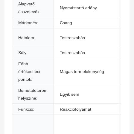
Alapvető
Szá
Nyomástartó edény
összetevők:
hely
Márkanév:
Csang
Fesz
Mér
Hatalom:
Testreszabás
(H*S
Súly:
Testreszabás
Gara
Főbb
Alka
értékesítési
Magas termelékenység
ipar
pontok:
Bemutatóterem
Egyik sem
Any
helyszíne:
Funkció:
Reakciófolyamat
Alka
Érté