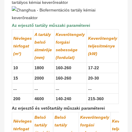
Az erjesztő tartály műszaki paraméterei
A tartály
Keverőtengely
Névleges
Keverőtengely
belső
forgási
térfogat
teljesítménye
átmérője
sebessége
(m³)
(kW)
(mm)
(fordulat)
10
1800
160-260
17-22
15
2000
160-260
20-30
...
...
...
...
200
4600
140-240
215-360
Az erjesztő és vetőtartály műszaki paraméterei
Belső
Belső
Keverőtengely
Névleges
Keverőte
tartály
tartály
forgási
térfogat
teljesítm