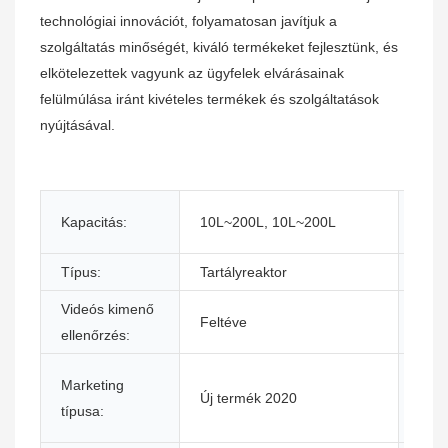
technológiai innovációt, folyamatosan javítjuk a
szolgáltatás minőségét, kiváló termékeket fejlesztünk, és
elkötelezettek vagyunk az ügyfelek elvárásainak
felülmúlása iránt kivételes termékek és szolgáltatások
nyújtásával.
Auto
Kapacitás:
10L~200L, 10L~200L
oszt
Típus:
Tartályreaktor
Álla
Videós kimenő
Gépt
Feltéve
ellenőrzés:
jele
A fő
Marketing
Új termék 2020
alka
típusa:
gara