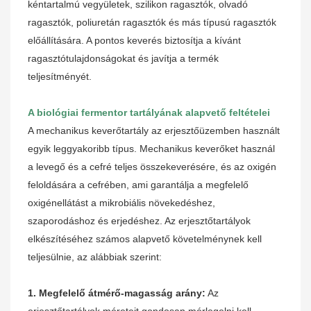
kéntartalmú vegyületek, szilikon ragasztók, olvadó
ragasztók, poliuretán ragasztók és más típusú ragasztók
előállítására. A pontos keverés biztosítja a kívánt
ragasztótulajdonságokat és javítja a termék
teljesítményét.
A biológiai fermentor tartályának alapvető feltételei
A mechanikus keverőtartály az erjesztőüzemben használt
egyik leggyakoribb típus. Mechanikus keverőket használ
a levegő és a cefré teljes összekeverésére, és az oxigén
feloldására a cefrében, ami garantálja a megfelelő
oxigénellátást a mikrobiális növekedéshez,
szaporodáshoz és erjedéshez. Az erjesztőtartályok
elkészítéséhez számos alapvető követelménynek kell
teljesülnie, az alábbiak szerint:
1. Megfelelő átmérő-magasság arány:
Az