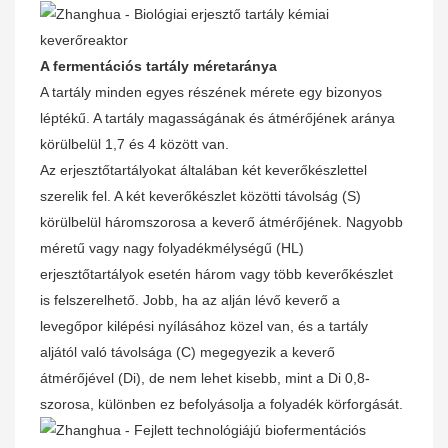
A fermentációs tartály méretaránya
A tartály minden egyes részének mérete egy bizonyos
léptékű. A tartály magasságának és átmérőjének aránya
körülbelül 1,7 és 4 között van.
Az erjesztőtartályokat általában két keverőkészlettel
szerelik fel. A két keverőkészlet közötti távolság (S)
körülbelül háromszorosa a keverő átmérőjének. Nagyobb
méretű vagy nagy folyadékmélységű (HL)
erjesztőtartályok esetén három vagy több keverőkészlet
is felszerelhető. Jobb, ha az alján lévő keverő a
levegőpor kilépési nyílásához közel van, és a tartály
aljától való távolsága (C) megegyezik a keverő
átmérőjével (Di), de nem lehet kisebb, mint a Di 0,8-
szorosa, különben ez befolyásolja a folyadék körforgását.