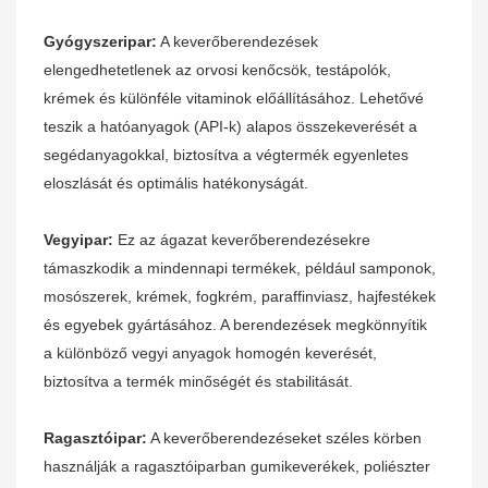
Gyógyszeripar:
A keverőberendezések
elengedhetetlenek az orvosi kenőcsök, testápolók,
krémek és különféle vitaminok előállításához. Lehetővé
teszik a hatóanyagok (API-k) alapos összekeverését a
segédanyagokkal, biztosítva a végtermék egyenletes
eloszlását és optimális hatékonyságát.
Vegyipar:
Ez az ágazat keverőberendezésekre
támaszkodik a mindennapi termékek, például samponok,
mosószerek, krémek, fogkrém, paraffinviasz, hajfestékek
és egyebek gyártásához. A berendezések megkönnyítik
a különböző vegyi anyagok homogén keverését,
biztosítva a termék minőségét és stabilitását.
Ragasztóipar:
A keverőberendezéseket széles körben
használják a ragasztóiparban gumikeverékek, poliészter