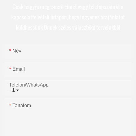
Csak hagyja meg e-mail címét vagy telefonszámát a
kapcsolatfelvételi űrlapon, hogy ingyenes árajánlatot
küldhessünk Önnek széles választékú terveinkből
Név
Email
Telefon/WhatsApp
+1
Tartalom