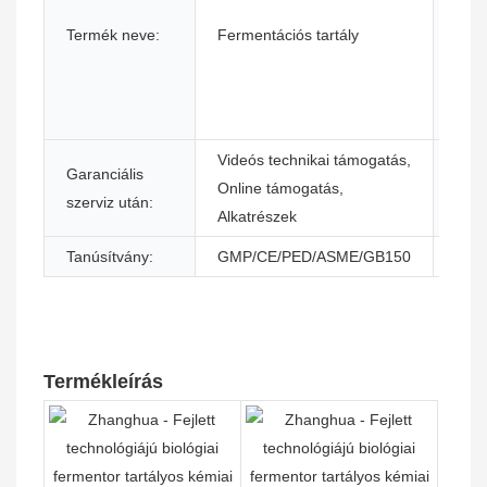
után
Termék neve:
Fermentációs tartály
szol
nyúj
Videós technikai támogatás,
Hely
Garanciális
Online támogatás,
szol
szerviz után:
Alkatrészek
hely
Tanúsítvány:
GMP/CE/PED/ASME/GB150
Termékleírás