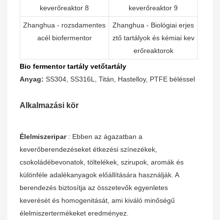
Zhanghua - rozsdamentes
Zhanghua - Biológiai erjes
acél biofermentor
ztő tartályok és kémiai kev
erőreaktorok
Bio fermentor tartály vetőtartály
Anyag:
SS304, SS316L, Titán, Hastelloy, PTFE béléssel
Alkalmazási kör
Élelmiszeripar
: Ebben az ágazatban a
keverőberendezéseket étkezési színezékek,
csokoládébevonatok, töltelékek, szirupok, aromák és
különféle adalékanyagok előállítására használják. A
berendezés biztosítja az összetevők egyenletes
keverését és homogenitását, ami kiváló minőségű
élelmiszertermékeket eredményez.