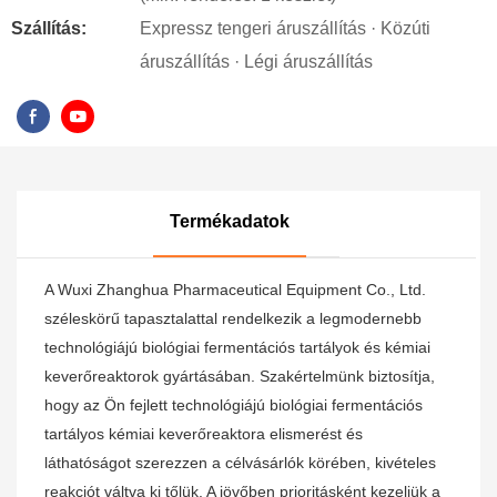
Szállítás:
Expressz tengeri áruszállítás · Közúti
áruszállítás · Légi áruszállítás
Termékadatok
A Wuxi Zhanghua Pharmaceutical Equipment Co., Ltd.
széleskörű tapasztalattal rendelkezik a legmodernebb
technológiájú biológiai fermentációs tartályok és kémiai
keverőreaktorok gyártásában. Szakértelmünk biztosítja,
hogy az Ön fejlett technológiájú biológiai fermentációs
tartályos kémiai keverőreaktora elismerést és
láthatóságot szerezzen a célvásárlók körében, kivételes
reakciót váltva ki tőlük. A jövőben prioritásként kezeljük a