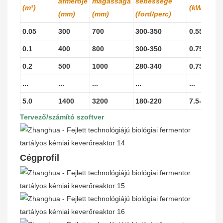
átmérője
magassága
sebessége
(m³)
(kW)
(mm)
(mm)
(ford/perc)
0.05
300
700
300-350
0.55
0.1
400
800
300-350
0.75-1.1
0.2
500
1000
280-340
0.75-1.5
...
...
...
...
...
5.0
1400
3200
180-220
7.5-18.5
Tervező/számító szoftver
Cégprofil