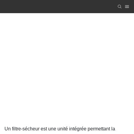
Systèmes de production RCD (réaction-
cristallisation-filtration-séchage) montés sur
châssis
Zhanghua Dryer
PRODUCTS
Systèmes de production RCD (réaction-cristallisation-
filtration-séchage) montés sur châssis
Un filtre-sécheur est une unité intégrée permettant la