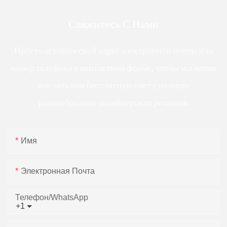
Свяжитесь С Нами
Просто оставьте свой адрес электронной почты или
номер телефона в контактной форме, чтобы мы могли
выслать вам бесплатную смету на наши
разнообразные дизайнерские решения.
Имя
Электронная Почта
Телефон/WhatsApp
+1