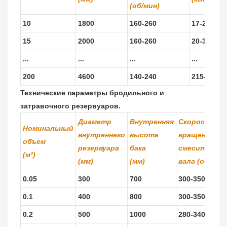
(об/мин)
10
1800
160-260
17-22
15
2000
160-260
20-30
...
...
...
...
200
4600
140-240
215-360
Технические параметры бродильного и
затравочного резервуаров.
Диаметр
Внутренняя
Скорость
Номинальный
внутреннего
высота
вращения
объем
резервуара
бака
смесительно
(м³)
(мм)
(мм)
вала (об/мин)
0.05
300
700
300-350
0.1
400
800
300-350
0.2
500
1000
280-340