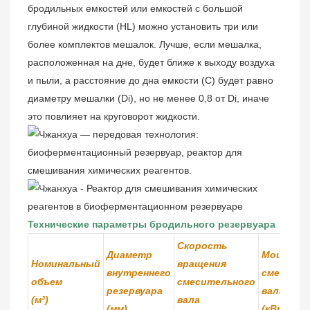
бродильных емкостей или емкостей с большой
глубиной жидкости (HL) можно установить три или
более комплектов мешалок. Лучше, если мешалка,
расположенная на дне, будет ближе к выходу воздуха
и пыли, а расстояние до дна емкости (C) будет равно
диаметру мешалки (Di), но не менее 0,8 от Di, иначе
это повлияет на круговорот жидкости.
Технические параметры бродильного резервуара
Скорость
Диаметр
Мощност
Номинальный
вращения
внутреннего
смесител
объем
смесительного
резервуара
вала
(м³)
вала
(мм)
(кВт)