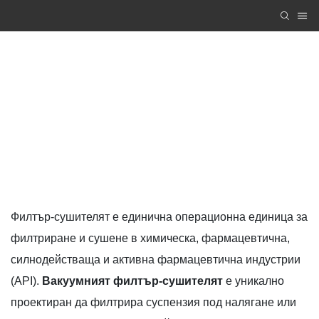
PRODUCTS
Zhanghua Dryer
PRODUCTS
Филтър-сушителят е единична операционна единица за
филтриране и сушене в химическа, фармацевтична,
силнодействаща и активна фармацевтична индустрии
(API).
Вакуумният филтър-сушителят
е уникално
проектиран да филтрира суспензия под налягане или