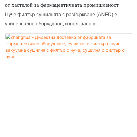
от хастелой за фармацевтичната промишленост
Нуче филтър-сушилнята с разбъркване (ANFD) е
универсално оборудване, използвано в
промишлеността за множество технологични стъпки,
като разделяне на твърди и течни вещества,
разбъркване, промиване и сушене. Те комбинират
функционалностите на разбъркване, филтриране и
сушене в един съд. ANFD се състоят от цилиндричен
съд с перфорирана плоча или филтърна среда на
дъното, заедно с бъркалка. Бъркалката насърчава
ефективното смесване, разделяне и филтриране.
Течността преминава през филтърната среда,
оставяйки след себе си филтърна утайка, която може
да бъде допълнително промита и изсушена. ANFD
предлагат предимства като гъвкавост, управляемост,