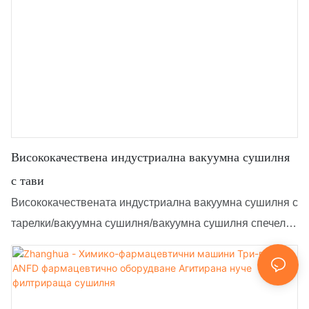
Висококачествена индустриална вакуумна сушилня
с тави
Висококачествената индустриална вакуумна сушилня с
тарелки/вакуумна сушилня/вакуумна сушилня спечели
голямо внимание и похвала от клиентите.
Технологията се прилага, за да се отговори по-добре
на пазарното търсене. Тя със сигурност ще се
съобрази с уникалния темперамент и вкус на