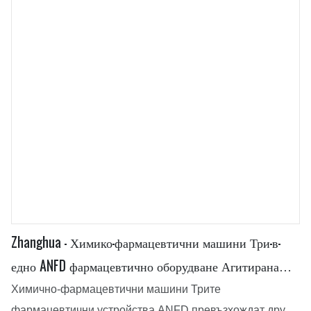
клиентите.
Zhanghua - Химико-фармацевтични машини Три-в-
едно ANFD фармацевтично оборудване Агитирана
нуче филтрираща сушилня
Химично-фармацевтични машини Трите
фармацевтични устройства ANFD превъзхождат други