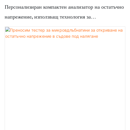
Персонализиран компактен анализатор на остатъчно
напрежение, използващ технология за
микроиндентиране, от производители от Китай |
Сушилня Zhanghua