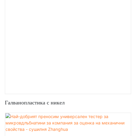
Галванопластика с никел