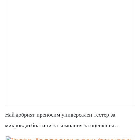
Най-добрият преносим универсален тестер за
микровдлъбнатини за компания за оценка на
механични свойства - сушилня Zhanghua