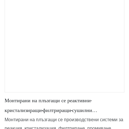
Монтирани на плъзгащи се реактивни-
кристализиращи-филтриращи-сушилни
производствени системи
Монтирани на плъзгащи се производствени системи за
реакция, кристализация, филтриране, промиване,