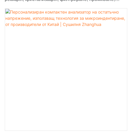
сушене и изхвърляне се използват за реакция,
кристализация, филтриране, промиване, сушене и
изхвърляне по време на целия производствен процес,
който отгоре надолу включва резервоар за съставки,
кристализатор и нуче филтър с разбъркване, свързани
чрез тръби един след друг. В долната част на нуче
филтъра с разбъркване той е свързан чрез тръби с
единична конична сушилня и втори резервоар за
съхранение. А страничната стена на тази единична
конична сушилня е свързана с вакуумен филтър, който
също е свързан с първия резервоар за съхранение,
докато вторият резервоар за съхранение е свързан с
третия.