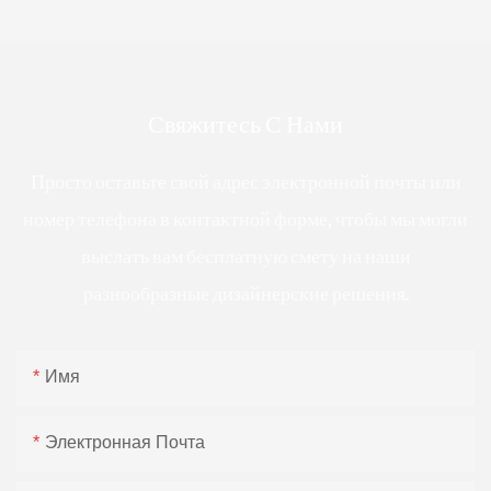
Свяжитесь С Нами
Просто оставьте свой адрес электронной почты или
номер телефона в контактной форме, чтобы мы могли
выслать вам бесплатную смету на наши
разнообразные дизайнерские решения.
Имя
Электронная Почта