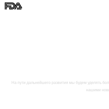
НЕЗАВИСИМО ОТ ТО
У ВАС ТРЕБОВ
На пути дальнейшего развития мы будем уделять бо
нашими новы