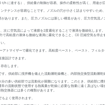
0 t/h に達する）、供給量の制御が容易、操作の柔軟性が高く、用途
メンテナンスが容易なことです。ノズルの穴が小さく詰まりやすいため
要があります。また、圧力ノズルには新しい構造があり、圧力空気流ノ
、次に空気流によって液膜を2度霧化することで液滴を微細化します。こ
出力で高粘度の液体も微細な液滴に霧化できること、(3) 圧縮空気を停
きい。
ーアトマイザーで霧化できます。高粘度ペースト、ペースト、フィルタ
直接設計できます。
く存在します。
です。供給部に撹拌機を備えた流動層乾燥機と、内部熱交換型流動層乾
水分の多い供給部では流動化が困難になります。このとき、供給部に攪
通常の流動状態で使用する熱風量が乾燥に必要な熱量に遠く及ばない場
部熱交換器には多くの種類があります。
燥でもよく使用されます。