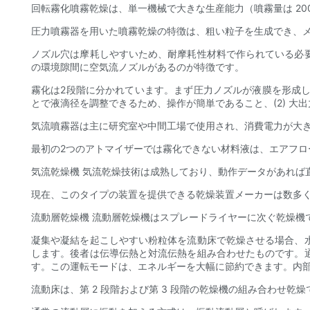
回転霧化噴霧乾燥は、単一機械で大きな生産能力（噴霧量は 20
圧力噴霧器を用いた噴霧乾燥の特徴は、粗い粒子を生成でき、
ノズル穴は摩耗しやすいため、耐摩耗性材料で作られている必
の環境隙間に空気流ノズルがあるのが特徴です。
霧化は2段階に分かれています。まず圧力ノズルが液膜を形成し
とで液滴径を調整できるため、操作が簡単であること、(2) 大
気流噴霧器は主に研究室や中間工場で使用され、消費電力が大
最初の2つのアトマイザーでは霧化できない材料液は、エアフロ
気流乾燥機 気流乾燥技術は成熟しており、動作データがあれば
現在、このタイプの装置を提供できる乾燥装置メーカーは数多
流動層乾燥機 流動層乾燥機はスプレードライヤーに次ぐ乾燥機
凝集や凝結を起こしやすい粉粒体を流動床で乾燥させる場合、
します。後者は伝導伝熱と対流伝熱を組み合わせたものです。
す。この運転モードは、エネルギーを大幅に節約できます。内
流動床は、第 2 段階および第 3 段階の乾燥機の組み合わせ乾