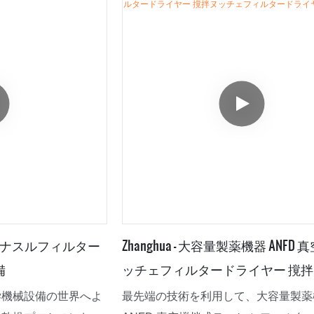
孔板またはろ材を備え
直送の製薬機器用撹拌式ヌッチェ式フ
機で構成されていま
乾燥機、真空乾燥機は非常に有用であ
混合、分離、ろ過を促
証明されています。
通過し、ろ過ケーキが
、さらに洗浄・乾燥す
Dは、柔軟性、制御
の利点を備えており、
ケミカルの製造におい
。
拌式ナスルフィルター
Zhanghua - 大容量製薬機器 ANFD
備
ッチェフィルタードライヤー 撹
ェフィルタードライヤー
学機械設備の世界へよ
最先端の技術を利用して、大容量製薬