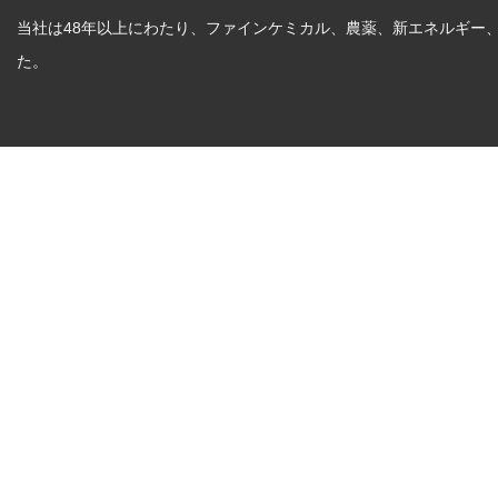
当社は48年以上にわたり、ファインケミカル、農薬、新エネルギー
た。
Zh