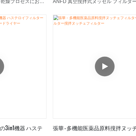
・乾燥プロセスにおけ
ANFD 真空撹拌式ヌッセル フィルタ
anghua -
ヤーの開発と製造が行われています。
ェ式フィルタードライヤー
テストを経て、Zhanghuais はリア
ッチェ式フィルターと
野で最高の効果を発揮することができ
ーのリーディングメー
Hastelloy撹拌ヌッチ
ーは、信頼性と汎用性
としてご提供できるこ
のフィルタードライヤ
要件を満たすように特
高品質のハステロイ素
食性と耐高温性を備
耐久性を保証します。
の3in1機器 ハステ
張華 - 多機能医薬品原料撹拌ヌッ