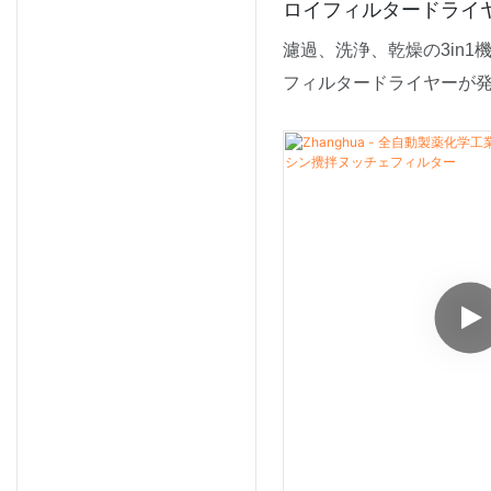
ロイフィルタードライヤ
フィルタードライヤー
濾過、洗浄、乾燥の3in1
フィルタードライヤーが
は良いフィードバックを
プの製品が自分のニーズ
と信じていました。さら
あらゆるタイプの顧客の
なっています。