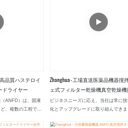
界向け高品質ハステロイ
Zhanghua - 工場直送医薬品機器
ードライヤー
ェ式フィルター乾燥機真空乾燥機
チェ式フィルター乾燥機
（ANFD）は、固液
ビジネスニーズに応え、当社は常に技
など、複数の工程で産
化とアップグレードに取り組んできま
の装置です。撹拌、ろ
れらの技術は、高効率な製造プロセス
器に統合していま
ています。乾燥装置の応用分野におい