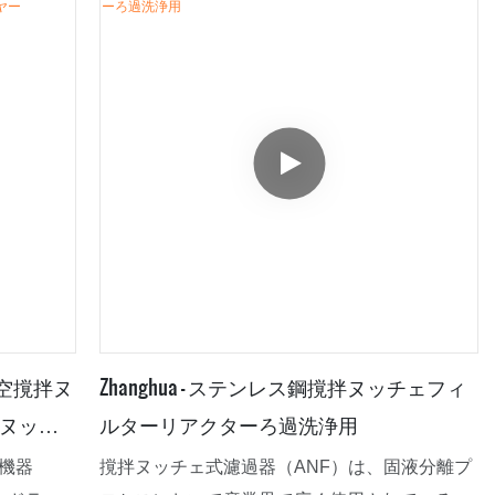
ィルター
に、市場からのますます複雑な要件を満たすこ
ることが
とができます。
 真空撹拌ヌ
Zhanghua - ステンレス鋼撹拌ヌッチェフィ
拌ヌッチ
ルターリアクターろ過洗浄用
機器
撹拌ヌッチェ式濾過器（ANF）は、固液分離プ