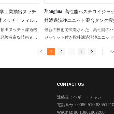
製薬化学工業抽出ヌッチ
Zhanghua - 高性能ハステロイジ
拌ヌッチェフィルタ
拌濾過洗浄ユニット混合タンク撹
ェフィルター
業抽出ヌッチェ濾過機
最新の技術で製造された、高性能のハ
、経験豊富な技術者、
ジャケット付き撹拌濾過洗浄ユニット
た研究開発専門家によ
クは、最高の機能を発揮します。その
...
1
2
4
力的な外観と合理的な
顧客のさまざまなニーズを満たしてい
質の原材料を使用して
の製品は市場の他の製品よりも優れた
装置、混合機、晶析装
えているため、広範囲に適用できるこ
燥機には多くの利点が
されています。
CONTACT US
連絡先：ペギー・チャン
電話番号：0086-510-8355121
WeChat: 86 13961802200