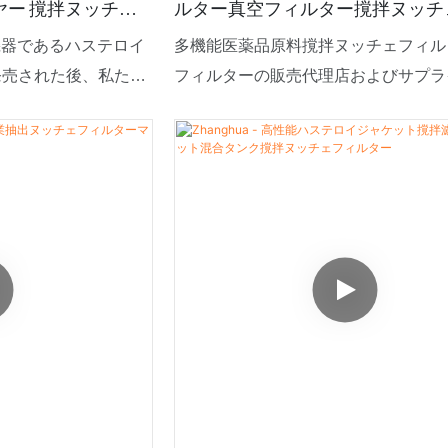
ー 撹拌ヌッチェ
ルター真空フィルター撹拌ヌッチ
ター
機器であるハステロイ
多機能医薬品原料撹拌ヌッチェフィル
発売された後、私たち
フィルターの販売代理店およびサプラ
受け、顧客はこのタイ
お探しなら、Zhanghuaが最適な製
を満たすことができる
ヤーと卸売業者をご紹介します。その
に、この製品は市場の
用ろ過装置は、販売準備が整った状態
ニーズに応えることに
きるよう、品質管理体制を整えていま
ため、大量購入も可能です。