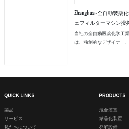
Zhanghua - 全自動
ェフィルターマシン攪
ー
当社の全自動医薬化学工
は、独創的なデザイナー
そして高度な教育を受け
って開発されました。魅
構造を備え、さらに高品
いるため、反応器、乾燥
置、撹拌ヌッチェ濾過乾
あります。
QUICK LINKS
PRODUCTS
製品
混合装置
サービス
結晶化装置
私たちについて
発酵設備