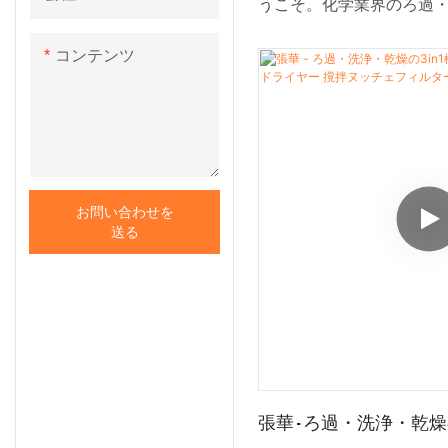
うこそ。化学業界のろ過
る最先端のソリューション、Zh
コンテンツ
Hastelloy撹拌ヌッチ
をご紹介します。撹拌ヌ
真空ヌッチェ式フィルタ
カーとして、Zhanghua - 
ェ式フィルタードライヤ
お問い合わせを
に優れたソリューション
送る
とを誇りに思います。こ
ーは、化学業界の厳しい
別に設計されています。
材を使用し、優れた耐腐
え、長期にわたる性能と
張華 - ろ過・洗浄・乾燥