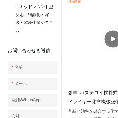
フィルム蒸発器
す。ANFDは、底部に多
スキッドマウント型
た円筒形の容器と、撹拌
反応・結晶化・濾
す。撹拌機は、効率的な
過・乾燥生産システ
進します。液体はろ材を
ム
残ります。このケーキは
ることができます。ANF
お問い合わせを送信
性、効率性、操作性など
化学、医薬品、ファイン
名前
て広く使用されています
メール
張華 - ハステロイ撹
ドライヤー化学機械設
電話/WhatsApp
革新と効率が融合する化
会社