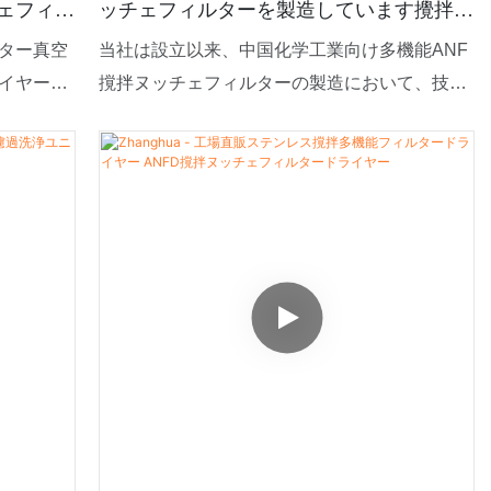
ェフィル
ッチェフィルターを製造しています攪拌​​ヌ
ッチェフィルター
ター真空
当社は設立以来、中国化学工業向け多機能ANF
イヤーを
撹拌ヌッチェフィルターの製造において、技術
品サプライ
力を継続的に向上させてきました。本製品は、
他の工業
乾燥装置の様々な用途に適しています。
で出荷で
す。その