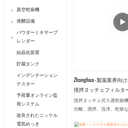
真空乾燥機
ダブルコーンロー
発酵設備
タリー真空乾燥機
反応釜 / CSTR反
パウダーミキサーブ
エアフロードライ
応器
レンダー
ヤー
生物発酵槽
V型ミキサー
結晶化装置
工業用スプレード
コニカルスクリュ
貯蔵タンク
ライヤー
ーミキサー
インデンテーション
Zhanghua - 製薬業
真空パドルドライ
テスター
撹拌ヌッチェフィルタ
ヤー
予荷重オンライン監
工業用真空オーブ
撹拌ヌッチェ式ろ過乾燥機
視システム
ン
分離、撹拌、洗浄、乾燥
改良されたニッケル
業界で使用される多用途
温風システム
電気めっき
過、乾燥の機能を1つの容