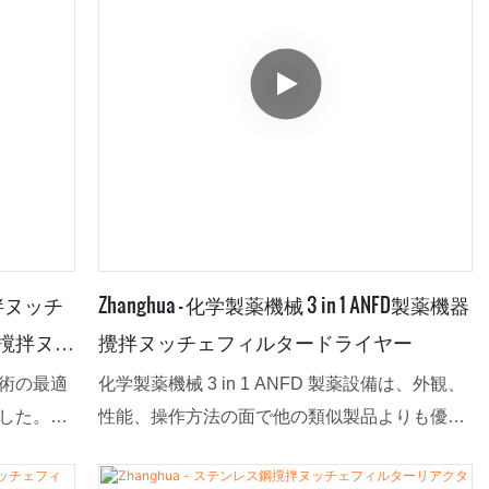
撹拌ヌッチ
Zhanghua - 化学製薬機械 3 in 1 ANFD製薬機器
撹拌ヌッ
攪拌ヌッチェフィルタードライヤー
術の最適
化学製薬機械 3 in 1 ANFD 製薬設備は、外観、
した。こ
性能、操作方法の面で他の類似製品よりも優れ
に貢献し
ており、市場の顧客から満場一致で認められて
て、工場
おり、市場のフィードバックは良好です。さら