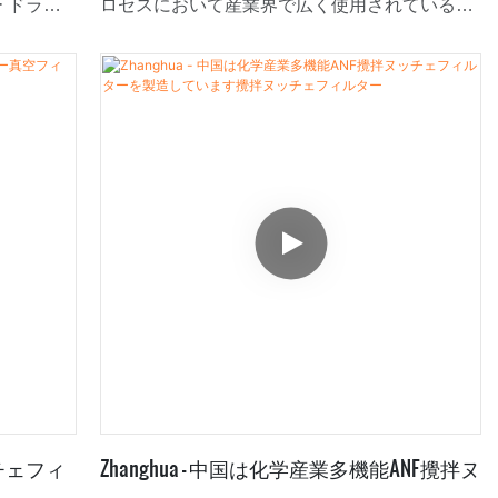
ー ドライ
ロセスにおいて産業界で広く使用されている汎
複数回の
用性の高い濾過装置です。底部に多孔板または
クターの分
濾材を備えた円筒形の容器と、内部に撹拌機を
ます。
備えています。撹拌機はスラリーの混合と分散
を助け、効果的な濾過を促進します。運転中、
液体は濾材を通過し、濾過ケーキが残ります。
ANFには、洗浄、乾燥、ケーキ排出などの機能
を追加できます。コンパクトな設計、効率的な
濾過能力、そして容易なメンテナンス性を備え
た撹拌ヌッチェ式濾過器は、化学、製薬、食品
産業など、様々な用途で重要な役割を果たして
います。
チェフィ
Zhanghua - 中国は化学産業多機能ANF攪拌ヌ