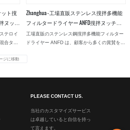
ャケット撹
Zhanghua - 工場直販ステンレス撹拌多機能
拌ヌッチ
フィルタードライヤー ANFD撹拌ヌッチェ
フィルタードライヤー
ステロイ
工場直販のステンレス鋼撹拌多機能フィルター
混合タン
ドライヤー ANFD は、顧客から多くの賞賛を集
設計は、
め、市場から良好なフィードバックを受け、顧
ます。こ
客の悩みを解決してきました。
特性を備
とが証明
PLEASE CONTACT US.
当社のカスタマイズサービス
0
は卓越していると自信を持っ
て言えます。