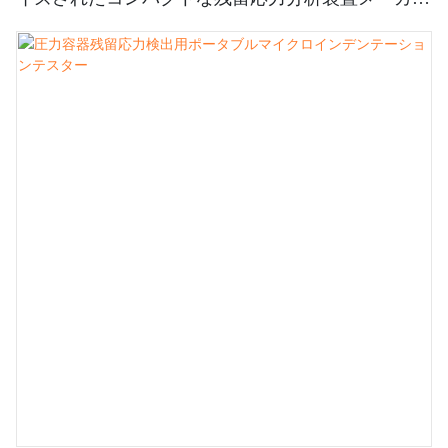
（中国）| Zhanghua Dryer