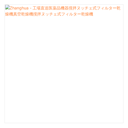
用途の装置です。撹拌、ろ過、乾燥の機能を1つの容器に
統合しています。ANFDは、底部に多孔板またはろ材を備
えた円筒形の容器と、撹拌機で構成されています。撹拌機
は、効率的な混合、分離、ろ過を促進します。液体はろ材
を通過し、ろ過ケーキが残ります。このケーキは、さらに
洗浄・乾燥することができます。ANFDは、柔軟性、制御
性、効率性、操作性などの利点を備えており、化学、医薬
品、ファインケミカルの製造において広く使用されていま
す。