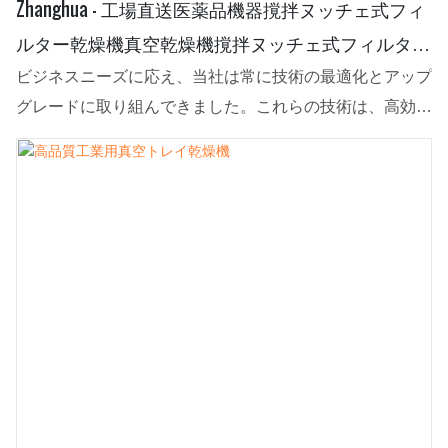
Zhanghua - 工場直送医薬品機器撹拌ヌッチェ式フィ
ルター乾燥機真空乾燥機撹拌ヌッチェ式フィルター
乾燥機
ビジネスニーズに応え、当社は常に技術の最適化とアップ
グレードに取り組んできました。これらの技術は、高効率
な製造プロセスに貢献しています。乾燥装置の応用分野に
おいて、工場直送の製薬機器用撹拌式ヌッチェ式フィルタ
ー乾燥機、真空乾燥機は非常に有用であることが証明され
ています。