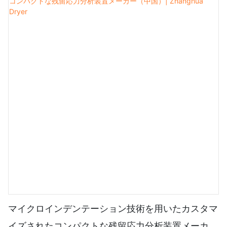
います。撹拌式ヌッチェフィルターの底部には、パイプで
単円錐乾燥機と第2貯蔵タンクが接続されています。ま
た、この単円錐乾燥機の側壁には真空フィルターが接続さ
れており、この真空フィルターは第1貯蔵タンクにも接続
されています。一方、第2貯蔵タンクは第3貯蔵タンクに
接続されています。
マイクロインデンテーション技術を用いたカスタマ
イズされたコンパクトな残留応力分析装置メーカー