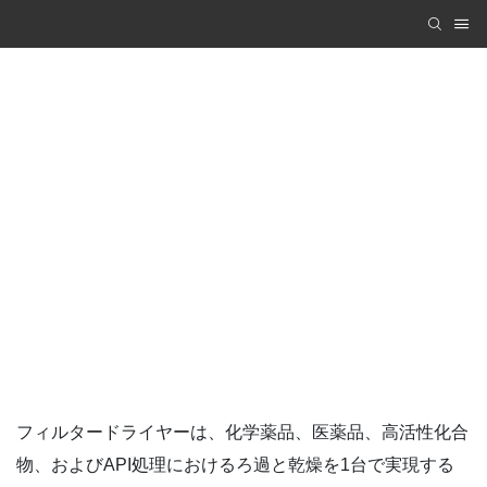
スキッドマウント型反応・結晶化・濾
過・乾燥生産システム
Zhanghua Dryer
PRODUCTS
スキッドマウント型反応・結晶化・濾過・乾燥生産シ
ステム
フィルタードライヤーは、化学薬品、医薬品、高活性化合
物、およびAPI処理におけるろ過と乾燥を1台で実現する