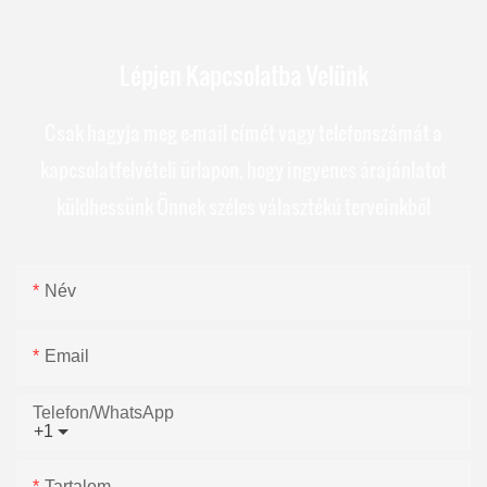
Lépjen Kapcsolatba Velünk
Csak hagyja meg e-mail címét vagy telefonszámát a
kapcsolatfelvételi űrlapon, hogy ingyenes árajánlatot
küldhessünk Önnek széles választékú terveinkből
Név
Email
Telefon/WhatsApp
+1
Tartalom