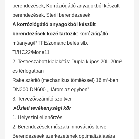
berendezések, Korróziógátló anyagokból készült
berendezések, Steril berendezések
A korróziógátló anyagokból készült
berendezések közé tartozik:
korróziógátló
műanyag/PTFE/zománc bélés stb.
Ti/HC22/Mone11
2. Testreszabott kialakítás: Dupla kúpos 20L-20m³-
es térfogatban
Rake szárító (mechanikus tömítéssel) 16 m³-ben
DN300-DN600 „Három az egyben”
3. Tervező/számító szoftver
➤Üzleti tevékenységi kör
1. Helyszíni ellenőrzés
2. Berendezések műszaki innovációs terve
Berendezések szerkezetének optimalizálására