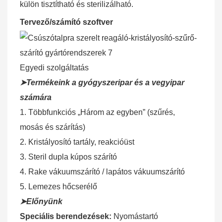
külön tisztítható és sterilizálható.
Tervező/számító szoftver
Egyedi szolgáltatás
➤Termékeink a gyógyszeripar és a vegyipar
számára
1. Többfunkciós „Három az egyben” (szűrés,
mosás és szárítás)
2. Kristályosító tartály, reakcióüst
3. Steril dupla kúpos szárító
4. Rake vákuumszárító / lapátos vákuumszárító
5. Lemezes hőcserélő
➤Előnyünk
Speciális berendezések:
Nyomástartó