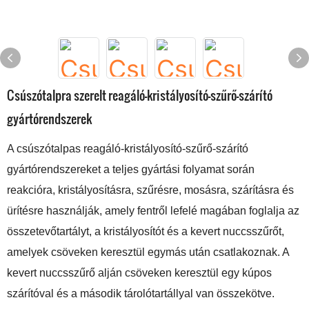
Csúszótalpra szerelt reagáló-kristályosító-szűrő-szárító
gyártórendszerek
A csúszótalpas reagáló-kristályosító-szűrő-szárító
gyártórendszereket a teljes gyártási folyamat során
reakcióra, kristályosításra, szűrésre, mosásra, szárításra és
ürítésre használják, amely fentről lefelé magában foglalja az
összetevőtartályt, a kristályosítót és a kevert nuccsszűrőt,
amelyek csöveken keresztül egymás után csatlakoznak. A
kevert nuccsszűrő alján csöveken keresztül egy kúpos
szárítóval és a második tárolótartállyal van összekötve.