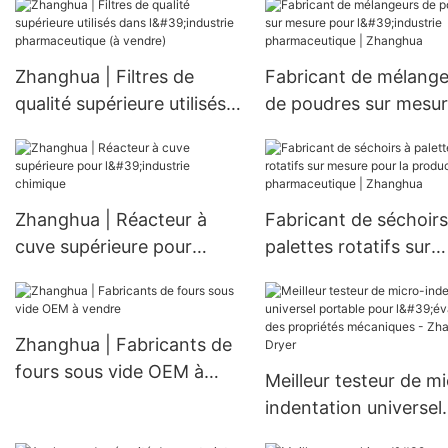
mesure pour systèmes de
réfrigération
personnalisables
Zhanghua | Filtres de
Fabricant de mélange
qualité supérieure utilisés
de poudres sur mesu
dans l'industrie
pour l'industrie
pharmaceutique (à
pharmaceutique |
vendre)
Zhanghua
Zhanghua | Réacteur à
Fabricant de séchoirs
cuve supérieure pour
palettes rotatifs sur
l'industrie chimique
mesure pour la produ
pharmaceutique |
Zhanghua
Zhanghua | Fabricants de
fours sous vide OEM à
Meilleur testeur de m
vendre
indentation universel
portable pour l'évalua