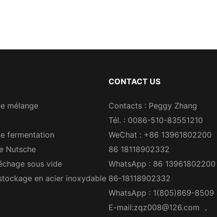
CONTACT US
de mélange
Contacts : Peggy Zhang
Tél. : 0086-510-83551210
e fermentation
WeChat : +86 13961802200
re Nutsche
86 18118902332
échage sous vide
WhatsApp : 86 13961802200
stockage en acier inoxydable
86-18118902332
WhatsApp : 1(805)869-8509
E-mail:
zqz008@126.com
，