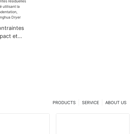
ontraintes
pact et
lisant la
 micro-
briqué en
ua Dryer
PRODUCTS
SERVICE
ABOUT US