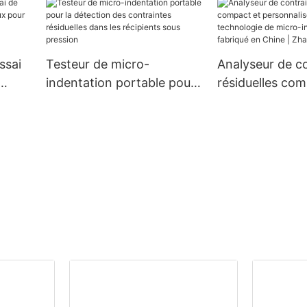
iques
ssai
Testeur de micro-
Analyseur de c
indentation portable pour
résiduelles com
la
la détection des
personnalisé uti
ce et
contraintes résiduelles
technologie de
dans les récipients sous
indentation, fa
pression
Chine | Zhangh