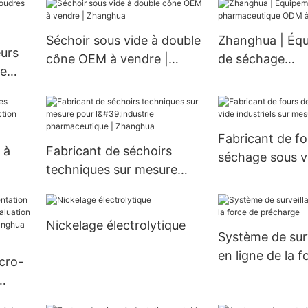
Séchoir sous vide à double
Zhanghua | Éq
urs
cône OEM à vendre |
de séchage
re
Zhanghua
pharmaceutiqu
vendre
Fabricant de fo
 à
Fabricant de séchoirs
séchage sous v
techniques sur mesure
industriels sur 
ction
pour l'industrie
Zhanghua
pharmaceutique |
Nickelage électrolytique
Zhanghua
Système de sur
en ligne de la f
icro-
précharge
tion