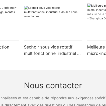
ction
Séchoir sous vide rotatif
Meilleure
multifonctionnel industriel à
micro-ind
tion-
double cône avec lames
matériau
r châssis
la résist
contrain
Dryer
Nous contacter
nalisées et est capable de répondre aux exigences spécifiq
us directement avec des questions ou des demandes de re