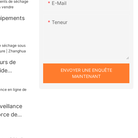
E-Mail
uipements
Teneur
e ODM à
urs de
ide
ENVOYER UNE ENQUÊTE
MAINTENANT
mesure |
veillance
orce de