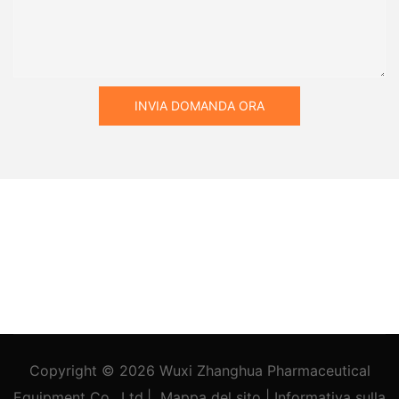
INVIA DOMANDA ORA
Copyright © 2026
Wuxi Zhanghua Pharmaceutical
Equipment Co., Ltd.
|
Mappa del sito
|
Informativa
sulla