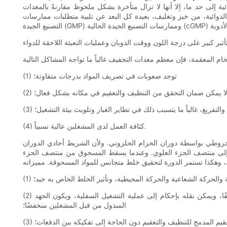
ية إلى حد ما، إلا أنها لا تزال متأخرة بشكل ملحوظ مقارنةً بالمعدات
م الدوائية، من خبز وتغليف، بعيدة كل البعد عن تلبية متطلبات ممارسات
(1) توجد صعوبات في تصريف المواد بدرجات متفاوتة؛
ات، لا يمكن ضمان التحقق من التنظيف والتعقيم في مكانه بشكل فعال؛
ذية والتفريغ، غالباً ما يتسبب ذلك في تطاير الغبار وتلويث بيئة التشغيل؛
(4) كثافة العمل لدى المشغلين عالية نسبياً.
خروطي بواسطة دوران الحزام الحلزوني. ولأن الشريط أحادي الدوران
ط إلى منتصف الجزء العلوي. وعندما يسقط المسحوق من منتصف الجزء
ة والحركة الشعاعية والحركة المحيطية، وتأثير الخلط الخاص به جيد؛
(2) بعد اكتمال عملية الخلط، يمكن تفريغ مسحوق المادة تلقائيًا من الصمام السفلي بالاعتماد على عكس شفرة التقليب الشريطية، ويكون التفريغ نظيفًا، ويمكن نقله بإحكام إلى عملية التشغيل السفلية، ويكون الجهد
المبذول من قبل المشغلين منخفضًا؛
تعقيم المدمج للتنظيف والتعقيم دون الحاجة إلى تفكيكه بين الدفعات؛