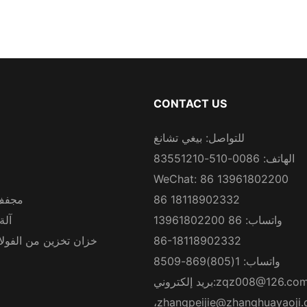
CONTACT US
للتواصل: بيغي تشانغ
الهاتف: 0086-510-83551210
WeChat: 86 13961802200
86 18118902332
مجفف
واتساب: 86 13961802200
آلة
86-18118902332
خزان تخزين من الفولاذ
واتساب: 1(805)869-8509
zqz008@126.co
بريد إلكتروني:
،
zhangpeijie@zhanghuayaoji