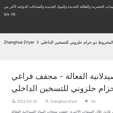
يدات الحشرية والطاقة الجديدة والمواد الجديدة والصناعات الدوائية لأكثر من
48 عامًا.
 المخروط ذو حزام حلزوني للتسخين الداخلي
Zhanghua Dryer
يدلانية الفعالة - مجفف فراغي
زام حلزوني للتسخين الداخلي
2023-03-22
Zhanghua Dryer
56
ات المواد الصيدلانية الفعالة (API) تقدماً ملحوظاً، وأصبحت تدريجياً من كبار منتجي وموردي هذه المواد على مستوى العالم. وقد