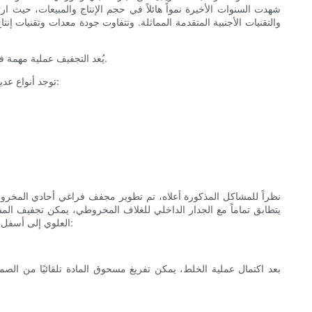
شهدت السنوات الأخيرة نمواً هائلاً في حجم الإنتاج والمبيعات، حيث ار
والتقنيات الأجنبية المتقدمة المماثلة. وتتفاوت جودة معدات وتقنيات إن
يُعد التجفيف عملية مهمة في عملية إنتاج العبوات المخبوزة بدقة من المواد الخام للمواد الفعالة، والتي لها تأثير كبير على درجة اللون ووقت الذوبان وعمليات التعبئة اللاحقة للدواء.
توجد أنواع عديدة من معدات تجفيف المواد في الصين، ولكن عند استخدامها في إنتاج المواد الخام المعقمة، فإن معظم معدات التجفيف غالباً ما تواجه المشاكل التالية:
نظراً للمشاكل المذكورة أعلاه، تم تطوير مجفف فراغي أحادي المخرو
يتطابق تماماً مع الجدار الداخلي للغلاف المخروطي، يمكن تجفيف ا
العلوي إلى أسفل المخروط السفلي، يتم تقليبه بواسطة مجداف التقليب الدوار ويرتفع مرة أخرى، وهكذا تستمر الدورة لتحقيق خلط متجانس للمواد المسحوقة. مميزاته: