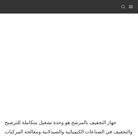
أنظمة إنتاج مُثبتة على قاعدة انزلاقية للتفاعل
والتبلور والترشيح والتجفيف
Zhanghua Dryer
PRODUCTS
أنظمة إنتاج مُثبتة على قاعدة انزلاقية للتفاعل والتبلور
والترشيح والتجفيف
جهاز التجفيف بالمرشح هو وحدة تشغيل متكاملة للترشيح
والتجفيف في الصناعات الكيميائية والصيدلانية ومعالجة المركبات