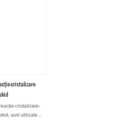
cție-cristalizare-
skid
eacție-cristalizare-
kid, sunt utilizate
filtrare, spălare,
cursul întregului