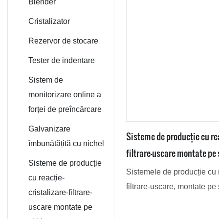
aer
de reacție / reactor
Blender
CSTR
Uscător industrial
Mixer tip V
Cristalizator
prin pulverizare
Fermentator
Mixer cu șurub
Rezervor de stocare
biologic
Uscător cu palete
conic
Tester de indentare
în vid
Sistem de
Cuptor industrial
monitorizare online a
cu vid
forței de preîncărcare
Sistem cu aer cald
Galvanizare
Sisteme de producție cu rea
Evaporator cu film
îmbunătățită cu nichel
filtrare-uscare montate pe 
Sisteme de producție
Sistemele de producție cu r
cu reacție-
filtrare-uscare, montate pe s
cristalizare-filtrare-
pentru reacție, cristalizare, 
uscare montate pe
uscare și descărcare pe par