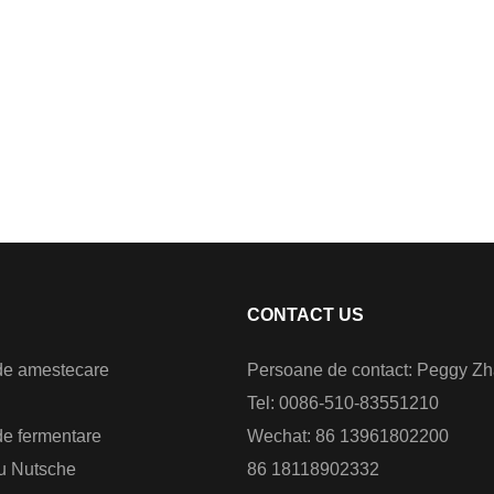
CONTACT US
de amestecare
Persoane de contact: Peggy Z
Tel: 0086-510-83551210
e fermentare
Wechat: 86 13961802200
ru Nutsche
86 18118902332