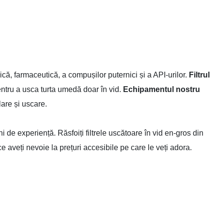
ică, farmaceutică, a compușilor puternici și a API-urilor.
Filtrul
entru a usca turta umedă doar în vid.
Echipamentul nostru
lare și uscare.
i de experiență. Răsfoiți filtrele uscătoare în vid en-gros din
 aveți nevoie la prețuri accesibile pe care le veți adora.