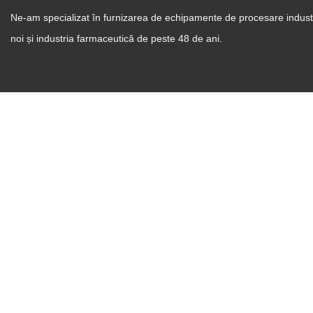
Ne-am specializat în furnizarea de echipamente de procesare industr
noi și industria farmaceutică de peste 48 de ani.
Sisteme de producție
Zhanghua Dryer
PR