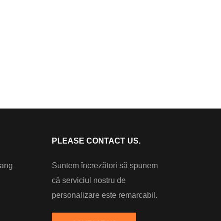
PLEASE CONTACT US.
hang
Suntem încrezători să spunem
că serviciul nostru de
personalizare este remarcabil.