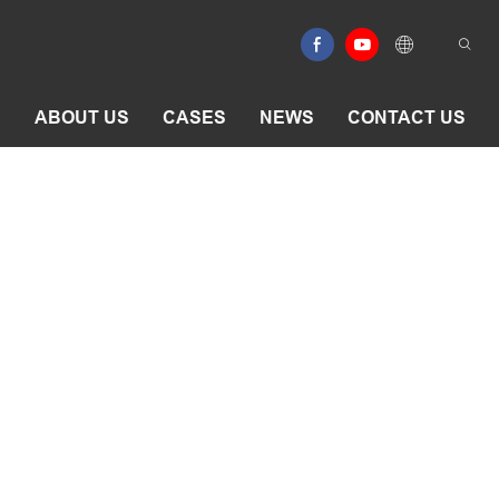
E
ABOUT US
CASES
NEWS
CONTACT US
scare montate pe skid
e-uscare montate pe skid