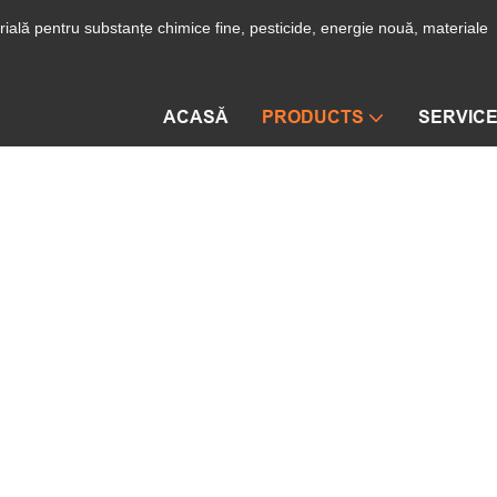
ială pentru substanțe chimice fine, pesticide, energie nouă, materiale
ACASĂ
PRODUCTS
SERVIC
 cu reacție-cristalizare-filtrare-u
ODUCTS
Sisteme de producție cu reacție-cristalizare-filtrar