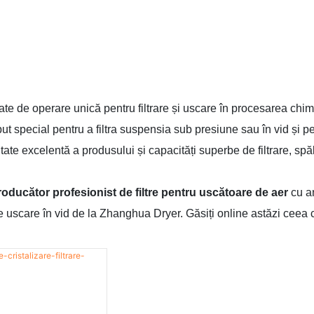
tate de operare unică pentru filtrare și uscare în procesarea chim
t special pentru a filtra suspensia sub presiune sau în vid și p
tate excelentă a produsului și capacități superbe de filtrare, spă
roducător profesionist de filtre pentru uscătoare de aer
cu an
uscare în vid de la Zhanghua Dryer. Găsiți online astăzi ceea ce