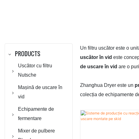
Un filtru uscător este o uni
PRODUCTS
uscător în vid
este concepu
Uscător cu filtru
de uscare în vid
are o puri
Nutsche
Zhanghua Dryer este un
p
Filtru Nutsche
Mașină de uscare în
colecția de echipamente de 
agitat
vid
Uscător cu filtru
Uscător rotativ cu
Echipamente de
Nutsche agitat /
vid cu con dublu
fermentare
Uscător ANFD
Uscător cu flux de
Reactor cu cazan
Mixer de pulbere