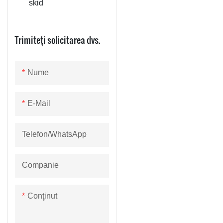
skid
proces de producție, care, 
rezervorul de ingrediente, cri
Trimiteți solicitarea dvs.
Nutsche agitat, conectate 
alta. În partea de jos a filt
acesta este conectat prin ț
Nume
individual și la al doilea r
Peretele lateral al acestui 
E-Mail
individual este conectat la u
este, de asemenea, conecta
Telefon/WhatsApp
de stocare, în timp ce al d
stocare este conectat la al 
Companie
Conţinut