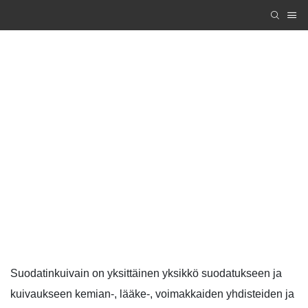
Jalaksille asennettavat reagoivat, kiteyttävät,
suodattavat ja kuivaavat tuotantojärjestelmät
Zhanghua Dryer
PRODUCTS
Jalaksille asennettavat reagoivat, kiteyttävät,
suodattavat ja kuivaavat tuotantojärjestelmät
Suodatinkuivain on yksittäinen yksikkö suodatukseen ja
kuivaukseen kemian-, lääke-, voimakkaiden yhdisteiden ja