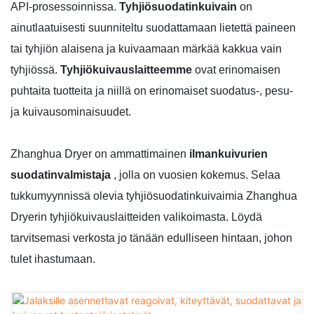
API-prosessoinnissa.
Tyhjiösuodatinkuivain
on
ainutlaatuisesti suunniteltu suodattamaan lietettä paineen
tai tyhjiön alaisena ja kuivaamaan märkää kakkua vain
tyhjiössä.
Tyhjiökuivauslaitteemme
ovat erinomaisen
puhtaita tuotteita ja niillä on erinomaiset suodatus-, pesu-
ja kuivausominaisuudet.
Zhanghua Dryer on ammattimainen
ilmankuivurien
suodatinvalmistaja
, jolla on vuosien kokemus. Selaa
tukkumyynnissä olevia tyhjiösuodatinkuivaimia Zhanghua
Dryerin tyhjiökuivauslaitteiden valikoimasta. Löydä
tarvitsemasi verkosta jo tänään edulliseen hintaan, johon
tulet ihastumaan.