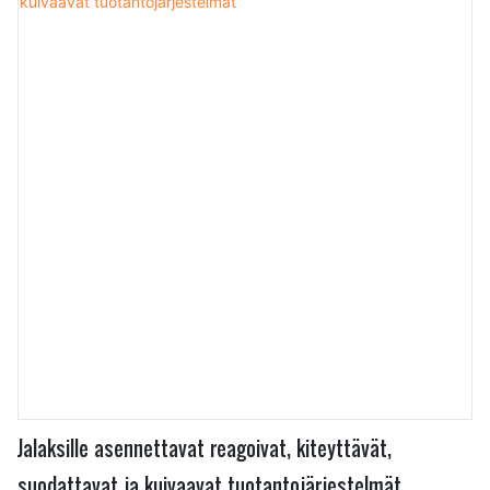
Jalaksille asennettavat reagoivat, kiteyttävät,
suodattavat ja kuivaavat tuotantojärjestelmät