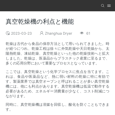
真空乾燥機の利点と機能
2023-03-23
Zhanghua Dryer
61
乾燥は古代から食品の保存方法として用いられてきました。時
が経つにつれ、乾燥工程は徐々に外気乾燥や天日乾燥から、太
陽熱乾燥、凍結乾燥、真空乾燥といった他の乾燥技術へと拡大
しました。乾燥は、医薬品からプラスチック産業に至るまで、
多くの応用分野において重要なプロセスとなっています。
ここでは、真空乾燥という化学プロセスに焦点を当てます。こ
れは、食品や医薬品など、熱に弱い材料の乾燥に特に有効で
す。製薬業界では真空オーブンと呼ばれることが多い真空乾燥
機には、他にも利点があります。真空乾燥機は低温で動作する
必要があるため、エネルギー消費量が少なく、コスト削減につ
ながります。
同時に、真空乾燥機は溶媒を回収し、酸化を防ぐこともできま
す。