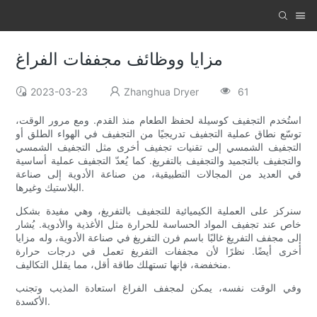
مزايا ووظائف مجففات الفراغ
2023-03-23
Zhanghua Dryer
61
استُخدم التجفيف كوسيلة لحفظ الطعام منذ القدم. ومع مرور الوقت،
توسّع نطاق عملية التجفيف تدريجيًا من التجفيف في الهواء الطلق أو
التجفيف الشمسي إلى تقنيات تجفيف أخرى مثل التجفيف الشمسي
والتجفيف بالتجميد والتجفيف بالتفريغ. كما يُعدّ التجفيف عملية أساسية
في العديد من المجالات التطبيقية، من صناعة الأدوية إلى صناعة
البلاستيك وغيرها.
سنركز على العملية الكيميائية للتجفيف بالتفريغ، وهي مفيدة بشكل
خاص عند تجفيف المواد الحساسة للحرارة مثل الأغذية والأدوية. يُشار
إلى مجفف التفريغ غالبًا باسم فرن التفريغ في صناعة الأدوية، وله مزايا
أخرى أيضًا. نظرًا لأن مجففات التفريغ تعمل في درجات حرارة
منخفضة، فإنها تستهلك طاقة أقل، مما يقلل التكاليف.
وفي الوقت نفسه، يمكن لمجفف الفراغ استعادة المذيب وتجنب
الأكسدة.