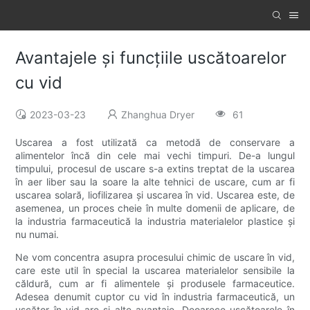
Avantajele și funcțiile uscătoarelor
cu vid
2023-03-23
Zhanghua Dryer
61
Uscarea a fost utilizată ca metodă de conservare a
alimentelor încă din cele mai vechi timpuri. De-a lungul
timpului, procesul de uscare s-a extins treptat de la uscarea
în aer liber sau la soare la alte tehnici de uscare, cum ar fi
uscarea solară, liofilizarea și uscarea în vid. Uscarea este, de
asemenea, un proces cheie în multe domenii de aplicare, de
la industria farmaceutică la industria materialelor plastice și
nu numai.
Ne vom concentra asupra procesului chimic de uscare în vid,
care este util în special la uscarea materialelor sensibile la
căldură, cum ar fi alimentele și produsele farmaceutice.
Adesea denumit cuptor cu vid în industria farmaceutică, un
uscător în vid are și alte avantaje. Deoarece uscătoarele în