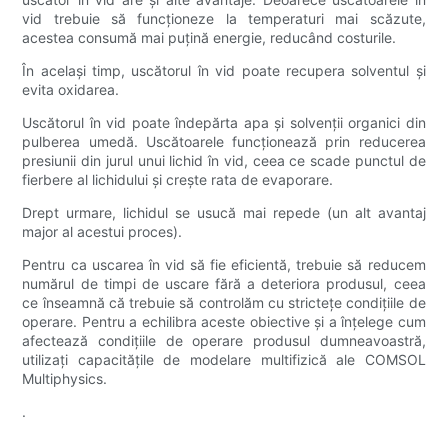
vid trebuie să funcționeze la temperaturi mai scăzute,
acestea consumă mai puțină energie, reducând costurile.
În același timp, uscătorul în vid poate recupera solventul și
evita oxidarea.
Uscătorul în vid poate îndepărta apa și solvenții organici din
pulberea umedă. Uscătoarele funcționează prin reducerea
presiunii din jurul unui lichid în vid, ceea ce scade punctul de
fierbere al lichidului și crește rata de evaporare.
Drept urmare, lichidul se usucă mai repede (un alt avantaj
major al acestui proces).
Pentru ca uscarea în vid să fie eficientă, trebuie să reducem
numărul de timpi de uscare fără a deteriora produsul, ceea
ce înseamnă că trebuie să controlăm cu strictețe condițiile de
operare. Pentru a echilibra aceste obiective și a înțelege cum
afectează condițiile de operare produsul dumneavoastră,
utilizați capacitățile de modelare multifizică ale COMSOL
Multiphysics.
.