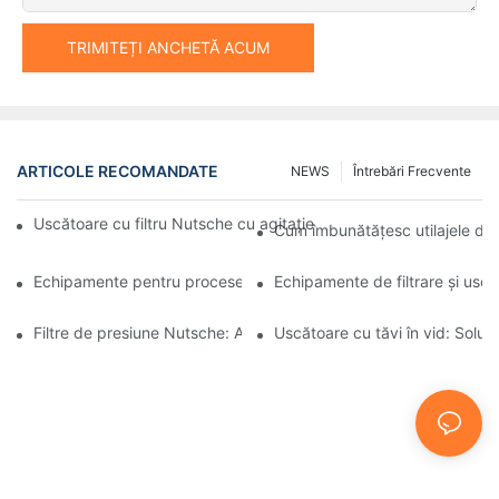
TRIMITEȚI ANCHETĂ ACUM
ARTICOLE RECOMANDATE
NEWS
Întrebări Frecvente
Uscătoare cu filtru Nutsche cu agitație vs. alte metode de usca
Cum îmbunătățesc utilajele de 
Echipamente pentru procese industriale: Inovațiile modelează vii
Echipamente de filtrare și uscar
Filtre de presiune Nutsche: Aplicații în industria chimică și alime
Uscătoare cu tăvi în vid: Soluți