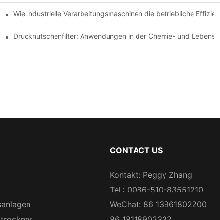
erfahren: Ein Vergleich
Wie industrielle Verarbeitungsmaschinen die betriebliche Effizien
l und Verwendung
Drucknutschenfilter: Anwendungen in der Chemie- und Lebensmit
CONTACT US
Kontakt: Peggy Zhang
Tel.: 0086-510-83551210
sanlagen
WeChat: 86 13961802200
rtrockner
86 18118902332