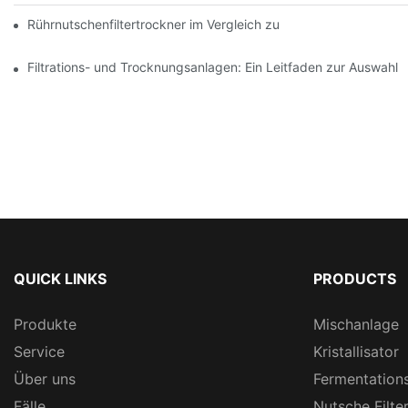
Rührnutschenfiltertrockner im Vergleich zu anderen Trocknungsv
Filtrations- und Trocknungsanlagen: Ein Leitfaden zur Auswah
QUICK LINKS
PRODUCTS
Produkte
Mischanlage
Service
Kristallisator
Über uns
Fermentation
Fälle
Nutsche Filte