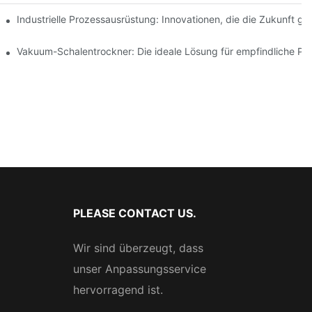
z steigern
Industrielle Prozessausrüstung: Innovationen, die die Zukunft ge
telindustrie
Vakuum-Schalentrockner: Die ideale Lösung für empfindliche Pr
PLEASE CONTACT US.
Wir sind überzeugt, dass
unser Anpassungsservice
hervorragend ist.