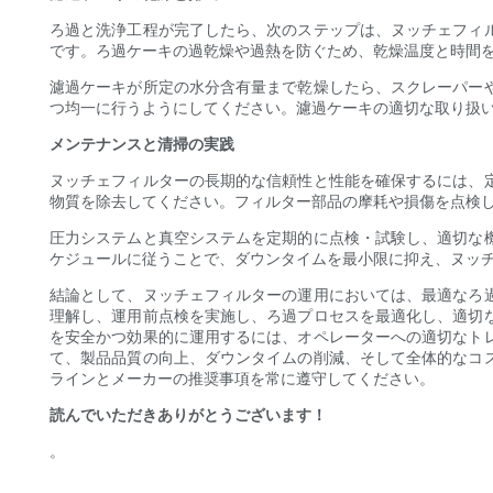
ろ過と洗浄工程が完了したら、次のステップは、ヌッチェフィ
です。ろ過ケーキの過乾燥や過熱を防ぐため、乾燥温度と時間
濾過ケーキが所定の水分含有量まで乾燥したら、スクレーパー
つ均一に行うようにしてください。濾過ケーキの適切な取り扱
メンテナンスと清掃の実践
ヌッチェフィルターの長期的な信頼性と性能を確保するには、
物質を除去してください。フィルター部品の摩耗や損傷を点検
圧力システムと真空システムを定期的に点検・試験し、適切な
ケジュールに従うことで、ダウンタイムを最小限に抑え、ヌッ
結論として、ヌッチェフィルターの運用においては、最適なろ
理解し、運用前点検を実施し、ろ過プロセスを最適化し、適切
を安全かつ効果的に運用するには、オペレーターへの適切なト
て、製品品質の向上、ダウンタイムの削減、そして全体的なコ
ラインとメーカーの推奨事項を常に遵守してください。
読んでいただきありがとうございます！
。