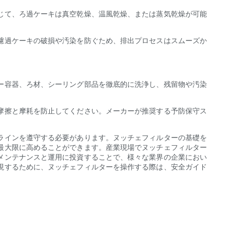
じて、ろ過ケーキは真空乾燥、温風乾燥、または蒸気乾燥が可能
濾過ケーキの破損や汚染を防ぐため、排出プロセスはスムーズか
ー容器、ろ材、シーリング部品を徹底的に洗浄し、残留物や汚染
摩擦と摩耗を防止してください。メーカーが推奨する予防保守ス
ラインを遵守する必要があります。ヌッチェフィルターの基礎を
最大限に高めることができます。産業現場でヌッチェフィルター
メンテナンスと運用に投資することで、様々な業界の企業におい
現するために、ヌッチェフィルターを操作する際は、安全ガイド