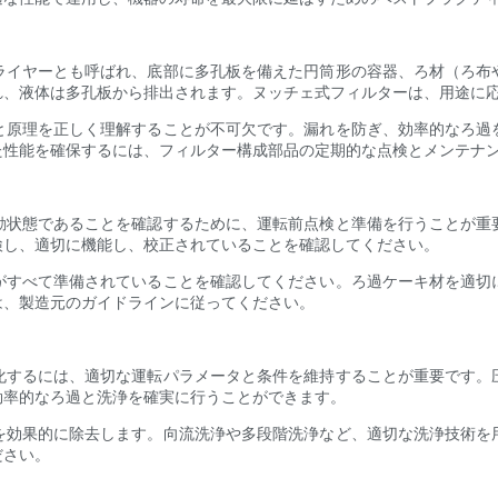
ライヤーとも呼ばれ、底部に多孔板を備えた円筒形の容器、ろ材（ろ布
れ、液体は多孔板から排出されます。ヌッチェ式フィルターは、用途に
と原理を正しく理解することが不可欠です。漏れを防ぎ、効率的なろ過
た性能を確保するには、フィルター構成部品の定期的な点検とメンテナ
動状態であることを確認するために、運転前点検と準備を行うことが重
検し、適切に機能し、校正されていることを確認してください。
がすべて準備されていることを確認してください。ろ過ケーキ材を適切
は、製造元のガイドラインに従ってください。
化するには、適切な運転パラメータと条件を維持することが重要です。
効率的なろ過と洗浄を確実に行うことができます。
を効果的に除去します。向流洗浄や多段階洗浄など、適切な洗浄技術を
ださい。