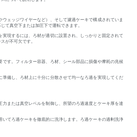
やウェッジワイヤーなど）、そして濾過ケーキで構成されていま
応じて真空下または加圧下で運転できます。
を実現するには、ろ材が適切に設置され、しっかりと固定されて
ンスが不可欠です。
要です。フィルター容器、ろ材、シール部品に損傷や摩耗の兆候
に準備し、ろ材上に十分に分散させて均一なろ過を実現してくだ
圧力または真空レベルを制御し、所望のろ過速度とケーキ厚を達
用いてろ過ケーキを徹底的に洗浄します。ろ過ケーキの過剰洗浄