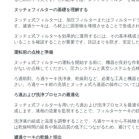
ヌッチェフィルターの基礎を理解する
ヌッチェ式フィルターは、加圧フィルターまたはフィルタード
す。濾過ケーキは、ろ材上に固形物を堆積させることで形成さ
ヌッチェ式フィルターを効果的に運用するには、その基本構成
いることを確認することが重要です。目詰まりを防ぎ、安定し
運転前の点検と準備
ヌッチェ式フィルターの運転を開始する前に、機器が良好な作
がないか点検してください。圧力システムと真空システムを点
ろ過助剤、ろ過ケーキ洗浄液、乾燥剤など、必要な工具と機器
さい。ろ過ケーキ材の充填とヌッチェ式ろ過器の操作について
ろ過および洗浄プロセスの最適化
ヌッチェ式フィルターを用いたろ過および洗浄プロセスを最適
成します。液相の流量を監視することで、フィルターケーキの
洗浄液の組成と温度を調整することで、ろ過ケーキから不純物
は乾燥時間の延長や製品品質の低下につながるため、避けてく
濾過ケーキの乾燥と排出