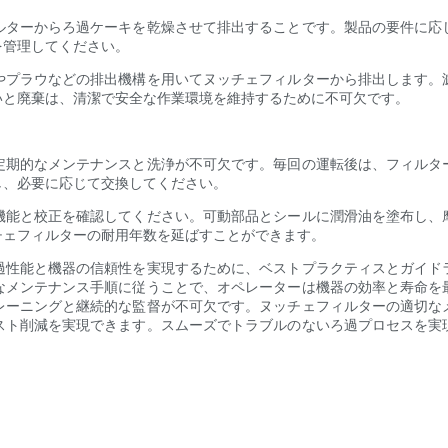
ルターからろ過ケーキを乾燥させて排出することです。製品の要件に応
を管理してください。
やプラウなどの排出機構を用いてヌッチェフィルターから排出します。
いと廃棄は、清潔で安全な作業環境を維持するために不可欠です。
定期的なメンテナンスと洗浄が不可欠です。毎回の運転後は、フィルタ
し、必要に応じて交換してください。
機能と校正を確認してください。可動部品とシールに潤滑油を塗布し、
チェフィルターの耐用年数を延ばすことができます。
過性能と機器の信頼性を実現するために、ベストプラクティスとガイド
なメンテナンス手順に従うことで、オペレーターは機器の効率と寿命を
レーニングと継続的な監督が不可欠です。ヌッチェフィルターの適切な
スト削減を実現できます。スムーズでトラブルのないろ過プロセスを実