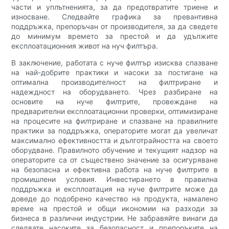
части и уплътненията, за да предотвратите триене и
износване. Следвайте графика за превантивна
поддръжка, препоръчан от производителя, за да сведете
до минимум времето за престой и да удължите
експлоатационния живот на нуч филтъра.
В заключение, работата с нуче филтър изисква спазване
на най-добрите практики и насоки за постигане на
оптимална производителност на филтриране и
надеждност на оборудването. Чрез разбиране на
основите на нуче филтрите, провеждане на
предварителни експлоатационни проверки, оптимизиране
на процесите на филтриране и спазване на правилните
практики за поддръжка, операторите могат да увеличат
максимално ефективността и дълготрайността на своето
оборудване. Правилното обучение и текущият надзор на
операторите са от съществено значение за осигуряване
на безопасна и ефективна работа на нуче филтрите в
промишлени условия. Инвестирането в правилна
поддръжка и експлоатация на нуче филтрите може да
доведе до подобрено качество на продукта, намалено
време на престой и общи икономии на разходи за
бизнеса в различни индустрии. Не забравяйте винаги да
следвате насоките за безопасност и препоръките на