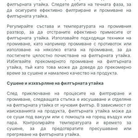
филтърната утайка. Следете дебита на течната фаза, за
да осигурите ефективно филтриране и промиване на
филтърната утайка.
Регулирайте състава и температурата на промивния
разтвор, за да отстраните ефективно примесите от
филтърната утайка. Използвайте подходящи техники на
промиване, като например промиване с противоток или
използване на няколко етапа на промиване, за да
постигнете цялостно почистване на филтърната утайка.
Избягвайте прекомерното промиване на филтърната
утайка, тъй като това може да доведе до прекомерно
време за сушене и намалено качество на продукта.
Сушене и изхвърляне на филтърната утайка
След приключване на процесите на филтриране и
промиване, следващата стъпка е изсушаване и отделяне
на филтърната утайка от нучовия филтър. В зависимост от
изискванията на продукта, филтърната утайка може да
се суши под вакуум или с помощта на горещ въздух или
пара. Контролирайте температурата и времето за
сушене, за да предотвратите пресушаване или
прегряване на филтърната утайка.