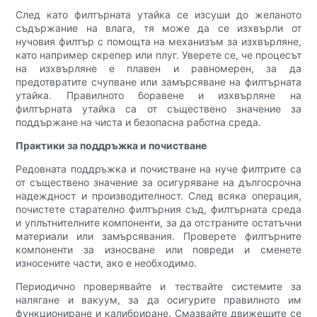
След като филтърната утайка се изсуши до желаното
съдържание на влага, тя може да се изхвърли от
нучовия филтър с помощта на механизъм за изхвърляне,
като например скрепер или плуг. Уверете се, че процесът
на изхвърляне е плавен и равномерен, за да
предотвратите счупване или замърсяване на филтърната
утайка. Правилното боравене и изхвърляне на
филтърната утайка са от съществено значение за
поддържане на чиста и безопасна работна среда.
Практики за поддръжка и почистване
Редовната поддръжка и почистване на нуче филтрите са
от съществено значение за осигуряване на дългосрочна
надеждност и производителност. След всяка операция,
почистете старателно филтърния съд, филтърната среда
и уплътнителните компоненти, за да отстраните остатъчни
материали или замърсявания. Проверете филтърните
компоненти за износване или повреди и сменете
износените части, ако е необходимо.
Периодично проверявайте и тествайте системите за
налягане и вакуум, за да осигурите правилното им
функциониране и калибриране. Смазвайте движещите се