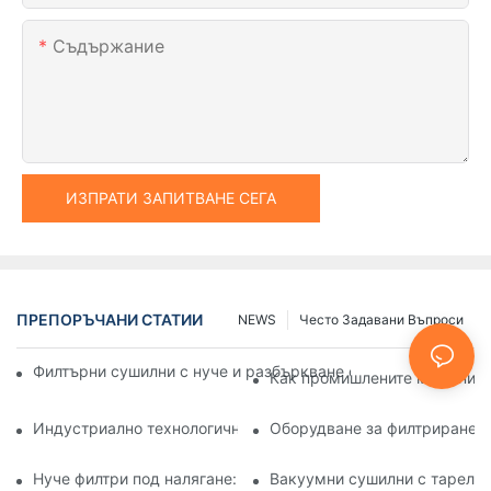
Съдържание
ИЗПРАТИ ЗАПИТВАНЕ СЕГА
ПРЕПОРЪЧАНИ СТАТИИ
NEWS
Често Задавани Въпроси
Филтърни сушилни с нуче и разбъркване спрямо други мет
Как промишлените машини за
Индустриално технологично оборудване: Иновации, офор
Оборудване за филтриране и
Нуче филтри под налягане: Приложения в химическата и х
Вакуумни сушилни с тарелки