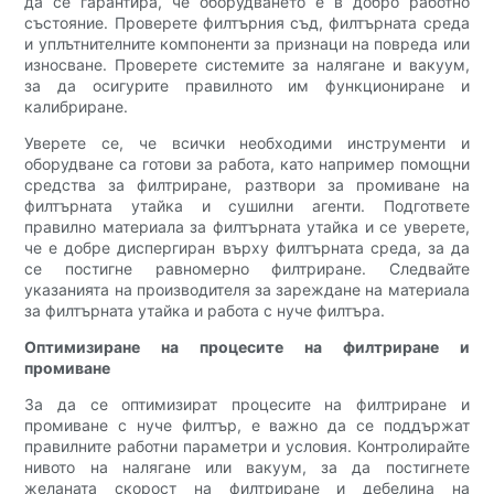
да се гарантира, че оборудването е в добро работно
състояние. Проверете филтърния съд, филтърната среда
и уплътнителните компоненти за признаци на повреда или
износване. Проверете системите за налягане и вакуум,
за да осигурите правилното им функциониране и
калибриране.
Уверете се, че всички необходими инструменти и
оборудване са готови за работа, като например помощни
средства за филтриране, разтвори за промиване на
филтърната утайка и сушилни агенти. Подгответе
правилно материала за филтърната утайка и се уверете,
че е добре диспергиран върху филтърната среда, за да
се постигне равномерно филтриране. Следвайте
указанията на производителя за зареждане на материала
за филтърната утайка и работа с нуче филтъра.
Оптимизиране на процесите на филтриране и
промиване
За да се оптимизират процесите на филтриране и
промиване с нуче филтър, е важно да се поддържат
правилните работни параметри и условия. Контролирайте
нивото на налягане или вакуум, за да постигнете
желаната скорост на филтриране и дебелина на