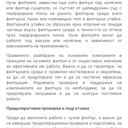
Нуче филтрите, известни още като филтри под налягане
или филтър-сушители, се състоят от цилиндричен съд с
перфорирана плоча на дъното, филтърна среда (като
филтърна тъкан или клиновидна тел) и филтърна утайка.
Филтърната утайка се образува чрез отлагане на твърди
частици върху филтърната среда, а течността се оттича
през перфорираната плоча. Нуче филтрите могат да
работят под вакуум или налягане, в зависимост от
изискванията на приложението.
Правилното разбиране на основните компоненти и
принципи на нучовите филтри е от съществено значение
за ефективната им работа. Важно е да се гарантира, че
филтърната среда е правилно инсталирана и закрепена,
за да се предотврати теч и да се постигне ефикасна
филтрация. Редовната проверка и поддръжка на
компонентите на филтъра са необходими, за да се
предотврати запушване и да се осигури постоянна
работа.
Предоперативни проверки и подготовка
Преди да започнете работа с нучов филтър, е важно да
се извършат предоперационни проверки и подготовка, за