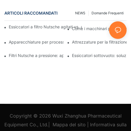
ARTICOLI RACCOMANDATI
NEWS
Domande Frequenti
Essiccatori a filtro Nutsche agitati vs. altri metodi di essiccazio
Come i macchinari per la lavora
Apparecchiature per processi industriali: innovazioni che plasma
Attrezzature per la filtrazione 
Filtri Nutsche a pressione: applicazioni nell'industria chimica e a
Essiccatori sottovuoto: soluzioni
Copyright © 2026
Wuxi Zhanghua Pharmaceutical
Equipment Co., Ltd.
|
Mappa del sito
|
Informativa
sulla