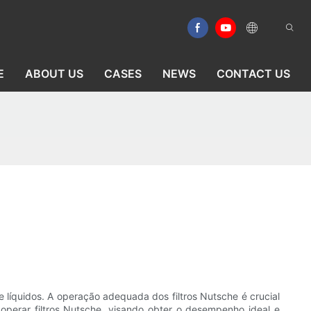
E
ABOUT US
CASES
NEWS
CONTACT US
e líquidos. A operação adequada dos filtros Nutsche é crucial
 operar filtros Nutsche, visando obter o desempenho ideal e