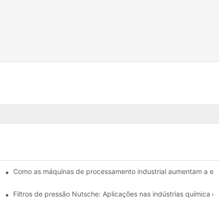
odos de secagem: uma comparação.
Como as máquinas de processamento industrial aumentam a efic
so.
Filtros de pressão Nutsche: Aplicações nas indústrias química e 