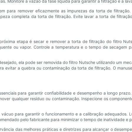
as. Monitore a vazão da fase líquida para garantir a filtração e a lav
em para remover eficazmente as impurezas da torta de filtração
mpeza completa da torta de filtração. Evite lavar a torta de filtr
próxima etapa é secar e remover a torta de filtração do filtro N
 quente ou vapor. Controle a temperatura e o tempo de secagem p
desejado, ela pode ser removida do filtro Nutsche utilizando um m
a evitar a quebra ou contaminação da torta de filtração. O manusei
ssenciais para garantir confiabilidade e desempenho a longo praz
remover qualquer resíduo ou contaminação. Inspecione os componente
 vácuo para garantir o funcionamento e a calibração adequados. Lu
ndado pelo fabricante para minimizar o tempo de inatividade e prol
vância das melhores práticas e diretrizes para alcançar o desempe