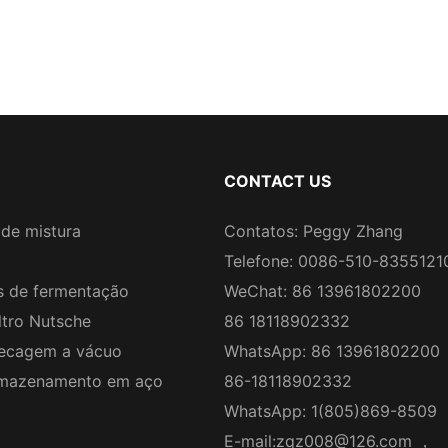
CONTACT US
de mistura
Contatos: Peggy Zhang
Telefone: 0086-510-8355121
 de fermentação
WeChat: 86 13961802200
ltro Nutsche
86 18118902332
ecagem a vácuo
WhatsApp: 86 13961802200
rmazenamento em aço
86-18118902332
WhatsApp: 1(805)869-8509
E-mail:
zqz008@126.com
，