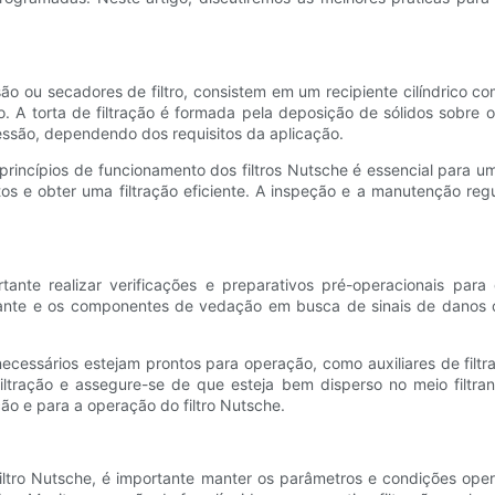
ão ou secadores de filtro, consistem em um recipiente cilíndrico 
ão. A torta de filtração é formada pela deposição de sólidos sobre 
essão, dependendo dos requisitos da aplicação.
cípios de funcionamento dos filtros Nutsche é essencial para uma 
os e obter uma filtração eficiente. A inspeção e a manutenção reg
rtante realizar verificações e preparativos pré-operacionais pa
iltrante e os componentes de vedação em busca de sinais de danos
cessários estejam prontos para operação, como auxiliares de filtr
tração e assegure-se de que esteja bem disperso no meio filtrant
ção e para a operação do filtro Nutsche.
iltro Nutsche, é importante manter os parâmetros e condições ope