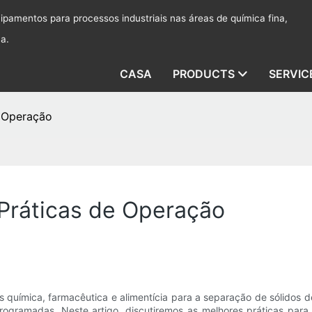
pamentos para processos industriais nas áreas de química fina,
ca.
CASA
PRODUCTS
SERVIC
e Operação
 Práticas de Operação
s química, farmacêutica e alimentícia para a separação de sólidos d
 programadas. Neste artigo, discutiremos as melhores práticas para