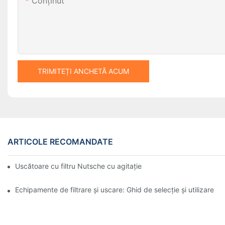
Conţinut
TRIMITEȚI ANCHETĂ ACUM
ARTICOLE RECOMANDATE
Uscătoare cu filtru Nutsche cu agitație vs. alte metode de usca
Echipamente de filtrare și uscare: Ghid de selecție și utilizare