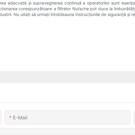
irea adecvată și supravegherea continuă a operatorilor sunt esențiale
 funcționarea corespunzătoare a filtrelor Nutsche pot duce la îmbunătăți
strii. Nu uitați să urmați întotdeauna instrucțiunile de siguranță și r
E-Mail