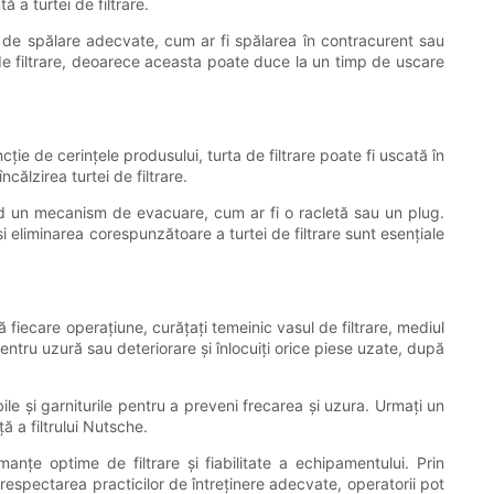
ă a turtei de filtrare.
ici de spălare adecvate, cum ar fi spălarea în contracurent sau
i de filtrare, deoarece aceasta poate duce la un timp de uscare
cție de cerințele produsului, turta de filtrare poate fi uscată în
ălzirea turtei de filtrare.
sind un mecanism de evacuare, cum ar fi o racletă sau un plug.
 eliminarea corespunzătoare a turtei de filtrare sunt esențiale
 fiecare operațiune, curățați temeinic vasul de filtrare, mediul
ntru uzură sau deteriorare și înlocuiți orice piese uzate, după
ile și garniturile pentru a preveni frecarea și uzura. Urmați un
 a filtrului Nutsche.
anțe optime de filtrare și fiabilitate a echipamentului. Prin
 respectarea practicilor de întreținere adecvate, operatorii pot