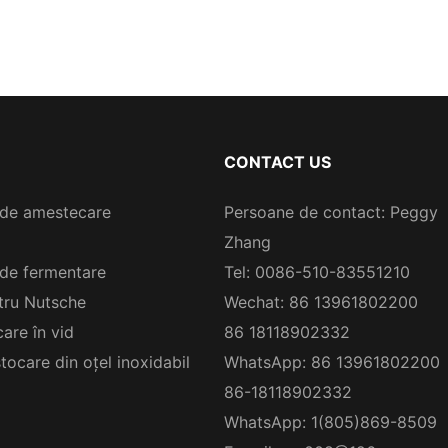
CONTACT US
de amestecare
Persoane de contact: Peggy
Zhang
de fermentare
Tel: 0086-510-83551210
ltru Nutsche
Wechat: 86 13961802200
are în vid
86 18118902332
tocare din oțel inoxidabil
WhatsApp: 86 13961802200
86-18118902332
WhatsApp: 1(805)869-8509