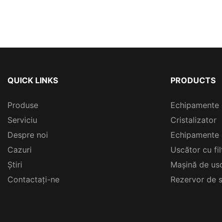
QUICK LINKS
PRODUCTS
Produse
Echipamente 
Serviciu
Cristalizator
Despre noi
Echipamente 
Cazuri
Uscător cu fi
Ştiri
Mașină de usc
Contactați-ne
Rezervor de s