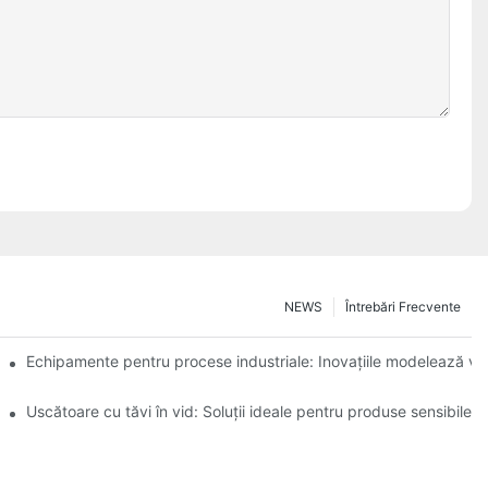
NEWS
Întrebări Frecvente
erațională
Echipamente pentru procese industriale: Inovațiile modelează viit
ntară
Uscătoare cu tăvi în vid: Soluții ideale pentru produse sensibile