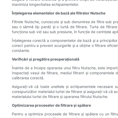
maximiza longevitatea echipamentelor.
Înțelegerea elementelor de bază ale filtrelor Nutsche
Filtrele Nutsche, cunoscute și sub denumirea de filtre sub pres
sau o sârmă tip pană) și o turtă de filtrare. Turta de filtrar
funcționa sub vid sau sub presiune, în funcție de cerințele apli
Înțelegerea corectă a componentelor de bază și a principiilor f
corect pentru a preveni scurgerile și a obține o filtrare efic
constante.
Verificări și pregătire preoperațională
Înainte de a începe operarea unui filtru Nutsche, este import
Inspectați vasul de filtrare, mediul filtrant și componentele
calibrarea corectă.
Asigurați-vă că toate uneltele și echipamentele necesare sunt 
corespunzător materialul turtei de filtrare și asigurați-vă că a
materialului turtei de filtrare și operarea filtrului Nutsche.
Optimizarea proceselor de filtrare și spălare
Pentru a optimiza procesele de filtrare și spălare cu un filt