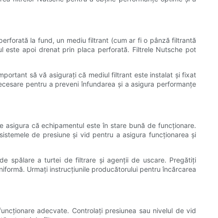
erforată la fund, un mediu filtrant (cum ar fi o pânză filtrantă
dul este apoi drenat prin placa perforată. Filtrele Nutsche pot
ortant să vă asigurați că mediul filtrant este instalat și fixat
t necesare pentru a preveni înfundarea și a asigura performanțe
 se asigura că echipamentul este în stare bună de funcționare.
 sistemele de presiune și vid pentru a asigura funcționarea și
de spălare a turtei de filtrare și agenții de uscare. Pregătiți
 uniformă. Urmați instrucțiunile producătorului pentru încărcarea
 funcționare adecvate. Controlați presiunea sau nivelul de vid