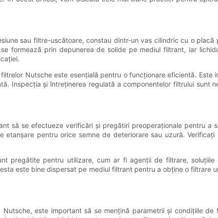
iune sau filtre-uscătoare, constau dintr-un vas cilindric cu o placă p
e se formează prin depunerea de solide pe mediul filtrant, iar lichi
cației.
iltrelor Nutsche este esențială pentru o funcționare eficientă. Este imp
ientă. Inspecția și întreținerea regulată a componentelor filtrului sun
ant să se efectueze verificări și pregătiri preoperaționale pentru a
 de etanșare pentru orice semne de deteriorare sau uzură. Verificați
pregătite pentru utilizare, cum ar fi agenții de filtrare, soluțiile 
cesta este bine dispersat pe mediul filtrant pentru a obține o filtrare
ru Nutsche, este important să se mențină parametrii și condițiile de