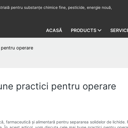
rială pentru substanțe chimice fine, pesticide, energie nouă,
ACASĂ
PRODUCTS
SERVIC
i pentru operare
une practici pentru operare
că, farmaceutică și alimentară pentru separarea solidelor de lichide. 
are. În acest articol, vom discuta cele mai bune practici pentru ope