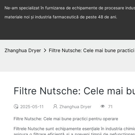
Ne-am specializat în furnizarea de echipamente de procesare indust
materiale noi și industria farmaceutică de peste 48 de ani.
Zhanghua Dryer
Filtre Nutsche: Cele mai bune practic
Filtre Nutsche: Cele mai b
2025-05-11
Zhanghua Dryer
71
Filtre Nutsche: Cele mai bune practici pentru operare
Filtrele Nutsche sunt echipamente esențiale în industria chimi
asigura o filtrare eficientă și a preveni timpii de nefuncțion