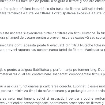
izați debitul fazei lichide pentru a asigura o filtrare și spălare eficient
a îndepărta eficient impuritățile din turta de filtrare. Utilizați tehn
țare temeinică a turtei de filtrare. Evitați spălarea excesivă a turte
 este uscarea și evacuarea turtei de filtrare din filtrul Nutsche. În fun
ura și timpul de uscare pentru a preveni uscarea excesivă sau supraînc
umiditate dorit, aceasta poate fi evacuată din filtrul Nutsche folo
u a preveni ruperea sau contaminarea turtei de filtrare. Manipularea și
nțiale pentru a asigura fiabilitatea și performanța pe termen lung. După
material rezidual sau contaminare. Inspectați componentele filtrului pe
tru a asigura funcționarea și calibrarea corectă. Lubrifiați piesele mob
ntru a minimiza timpii de nefuncționare și a prelungi durata de viață
rea celor mai bune practici și instrucțiuni pentru a obține perform
ea verificărilor preoperaționale, optimizarea proceselor de filtrare și