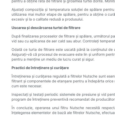
pentru a obține rata de filtrare și grosimea turtei dorite. Monitor
Ajustați compoziția și temperatura soluției de spălare pentru 
utilizarea mai multor etape de spălare, pentru a obține o cură
excesiv și la o calitate redusă a produsului.
Uscarea și descărcarea turtei de filtrare
După finalizarea proceselor de filtrare și spălare, următorul pas
vid sau cu aplicarea de aer cald sau abur. Controlați temperat
Odată ce turta de filtrare este uscată până la conținutul de 
Asigurați-vă că procesul de evacuare este lin și uniform pentr
pentru a menține un mediu de lucru curat și sigur.
Practici de întreținere și curățare
Întreținerea și curățarea regulată a filtrelor Nutsche sunt ese
filtrant și componentele de etanșare pentru a îndepărta orice 
cum este necesar.
Inspectați și testați periodic sistemele de presiune și vid pen
program de întreținere preventivă recomandat de producător pe
În concluzie, operarea unui filtru Nutsche necesită respecta
înțelegerea elementelor de bază ale filtrelor Nutsche, efectuar