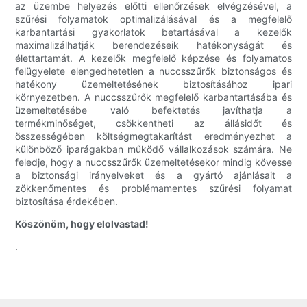
az üzembe helyezés előtti ellenőrzések elvégzésével, a
szűrési folyamatok optimalizálásával és a megfelelő
karbantartási gyakorlatok betartásával a kezelők
maximalizálhatják berendezéseik hatékonyságát és
élettartamát. A kezelők megfelelő képzése és folyamatos
felügyelete elengedhetetlen a nuccsszűrők biztonságos és
hatékony üzemeltetésének biztosításához ipari
környezetben. A nuccsszűrők megfelelő karbantartásába és
üzemeltetésébe való befektetés javíthatja a
termékminőséget, csökkentheti az állásidőt és
összességében költségmegtakarítást eredményezhet a
különböző iparágakban működő vállalkozások számára. Ne
feledje, hogy a nuccsszűrők üzemeltetésekor mindig kövesse
a biztonsági irányelveket és a gyártó ajánlásait a
zökkenőmentes és problémamentes szűrési folyamat
biztosítása érdekében.
Köszönöm, hogy elolvastad!
.