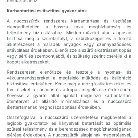
fenntartásához.
Karbantartási és tisztítási gyakorlatok
A nuccsszűrők rendszeres karbantartása és tisztítása
elengedhetetlen a hosszú távú megbízhatóság és
teljesítmény biztosításához. Minden művelet után alaposan
tisztítsa meg a szűrőtartályt, a szűrőközeget és a tömítő
alkatrészeket a maradék anyagok vagy szennyeződések
eltávolítása érdekében. Ellenőrizze a szűrő alkatrészeit kopás
vagy sérülés szempontjából, és szükség szerint cserélje ki a
kopott alkatrészeket.
Rendszeresen ellenőrizze és tesztelje a nyomás- és
vákuumrendszereket a megfelelő működés és kalibráció
biztosítása érdekében. Kenje meg a mozgó alkatrészeket és
tömítéseket a súrlódás és a kopás megelőzése érdekében.
Kövesse a gyártó által ajánlott megelőző karbantartási
ütemtervet az állásidő minimalizálása és a nuccsszűrő
élettartamának meghosszabbítása érdekében.
Összefoglalva, a nuccsszűrő üzemeltetése megköveteli a
legjobb gyakorlatok és irányelvek betartását az optimális
szűrési teljesítmény és a berendezések megbízhatóságának
elérése érdekében. A nuccsszűrők alapjainak megértésével,