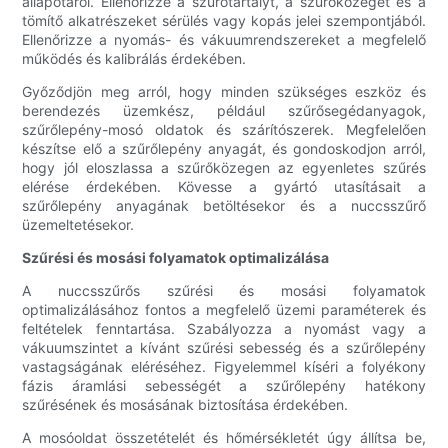
állapotáról. Ellenőrizze a szűrőtartályt, a szűrőközeget és a
tömítő alkatrészeket sérülés vagy kopás jelei szempontjából.
Ellenőrizze a nyomás- és vákuumrendszereket a megfelelő
működés és kalibrálás érdekében.
Győződjön meg arról, hogy minden szükséges eszköz és
berendezés üzemkész, például szűrősegédanyagok,
szűrőlepény-mosó oldatok és szárítószerek. Megfelelően
készítse elő a szűrőlepény anyagát, és gondoskodjon arról,
hogy jól eloszlassa a szűrőközegen az egyenletes szűrés
elérése érdekében. Kövesse a gyártó utasításait a
szűrőlepény anyagának betöltésekor és a nuccsszűrő
üzemeltetésekor.
Szűrési és mosási folyamatok optimalizálása
A nuccsszűrős szűrési és mosási folyamatok
optimalizálásához fontos a megfelelő üzemi paraméterek és
feltételek fenntartása. Szabályozza a nyomást vagy a
vákuumszintet a kívánt szűrési sebesség és a szűrőlepény
vastagságának eléréséhez. Figyelemmel kíséri a folyékony
fázis áramlási sebességét a szűrőlepény hatékony
szűrésének és mosásának biztosítása érdekében.
A mosóoldat összetételét és hőmérsékletét úgy állítsa be,