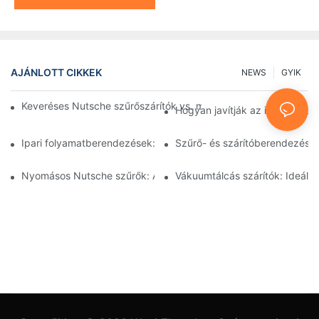
AJÁNLOTT CIKKEK
NEWS
GYIK
Keveréses Nutsche szűrőszárítók vs. más szárítási módszerek:
Hogyan javítják az ipari feld
Ipari folyamatberendezések: Az innovációk alakítják a jövőt
Szűrő- és szárítóberendezések
Nyomásos Nutsche szűrők: Alkalmazások a vegyiparban és az é
Vákuumtálcás szárítók: Ideál