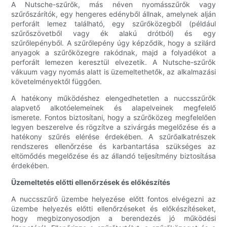
A Nutsche-szűrők, más néven nyomásszűrők vagy
szűrőszárítók, egy hengeres edényből állnak, amelynek alján
perforált lemez található, egy szűrőközegből (például
szűrőszövetből vagy ék alakú drótból) és egy
szűrőlepényből. A szűrőlepény úgy képződik, hogy a szilárd
anyagok a szűrőközegre rakódnak, majd a folyadékot a
perforált lemezen keresztül elvezetik. A Nutsche-szűrők
vákuum vagy nyomás alatt is üzemeltethetők, az alkalmazási
követelményektől függően.
A hatékony működéshez elengedhetetlen a nuccsszűrők
alapvető alkotóelemeinek és alapelveinek megfelelő
ismerete. Fontos biztosítani, hogy a szűrőközeg megfelelően
legyen beszerelve és rögzítve a szivárgás megelőzése és a
hatékony szűrés elérése érdekében. A szűrőalkatrészek
rendszeres ellenőrzése és karbantartása szükséges az
eltömődés megelőzése és az állandó teljesítmény biztosítása
érdekében.
Üzemeltetés előtti ellenőrzések és előkészítés
A nuccsszűrő üzembe helyezése előtt fontos elvégezni az
üzembe helyezés előtti ellenőrzéseket és előkészítéseket,
hogy megbizonyosodjon a berendezés jó működési