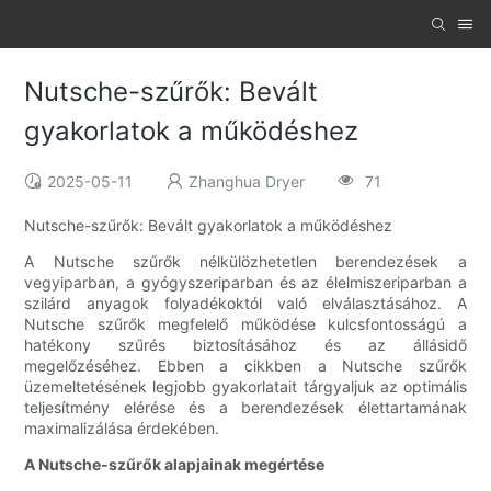
Nutsche-szűrők: Bevált
gyakorlatok a működéshez
2025-05-11
Zhanghua Dryer
71
Nutsche-szűrők: Bevált gyakorlatok a működéshez
A Nutsche szűrők nélkülözhetetlen berendezések a
vegyiparban, a gyógyszeriparban és az élelmiszeriparban a
szilárd anyagok folyadékoktól való elválasztásához. A
Nutsche szűrők megfelelő működése kulcsfontosságú a
hatékony szűrés biztosításához és az állásidő
megelőzéséhez. Ebben a cikkben a Nutsche szűrők
üzemeltetésének legjobb gyakorlatait tárgyaljuk az optimális
teljesítmény elérése és a berendezések élettartamának
maximalizálása érdekében.
A Nutsche-szűrők alapjainak megértése