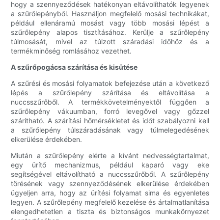
hogy a szennyeződések hatékonyan eltávolíthatók legyenek
a szűrőlepényből. Használjon megfelelő mosási technikákat,
például ellenáramú mosást vagy több mosási lépést a
szűrőlepény alapos tisztításához. Kerülje a szűrőlepény
túlmosását, mivel az túlzott száradási időhöz és a
termékminőség romlásához vezethet.
A szűrőpogácsa szárítása és kisütése
A szűrési és mosási folyamatok befejezése után a következő
lépés a szűrőlepény szárítása és eltávolítása a
nuccsszűrőből. A termékkövetelményektől függően a
szűrőlepény vákuumban, forró levegővel vagy gőzzel
szárítható. A szárítási hőmérsékletet és időt szabályozni kell
a szűrőlepény túlszáradásának vagy túlmelegedésének
elkerülése érdekében.
Miután a szűrőlepény elérte a kívánt nedvességtartalmat,
egy ürítő mechanizmus, például kaparó vagy eke
segítségével eltávolítható a nuccsszűrőből. A szűrőlepény
törésének vagy szennyeződésének elkerülése érdekében
ügyeljen arra, hogy az ürítési folyamat sima és egyenletes
legyen. A szűrőlepény megfelelő kezelése és ártalmatlanítása
elengedhetetlen a tiszta és biztonságos munkakörnyezet