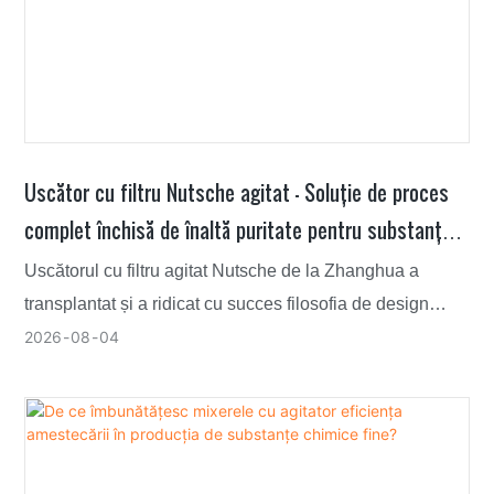
Uscător cu filtru Nutsche agitat — Soluție de proces
complet închisă de înaltă puritate pentru substanțe
chimice electronice umede semiconductoare
Uscătorul cu filtru agitat Nutsche de la Zhanghua a
transplantat și a ridicat cu succes filosofia de design
steril și închis de calitate farmaceutică într-un mediu
2026
08
04
ultra-curat și controlat cu precizie, de calitate
semiconductoare, oferind o garanție sistematică a
echipamentelor de proces pentru controlul ionilor
metalici la nivel ppb și chiar la nivel ppt.