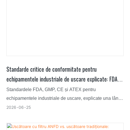
Standarde critice de conformitate pentru
echipamentele industriale de uscare explicate: FDA,
GMP, CE, ATEX
Standardele FDA, GMP, CE și ATEX pentru
echipamentele industriale de uscare, explicate una lângă
alta, cu o cale clară pentru specificarea mașinilor care
2026
06
25
trec fiecare audit.