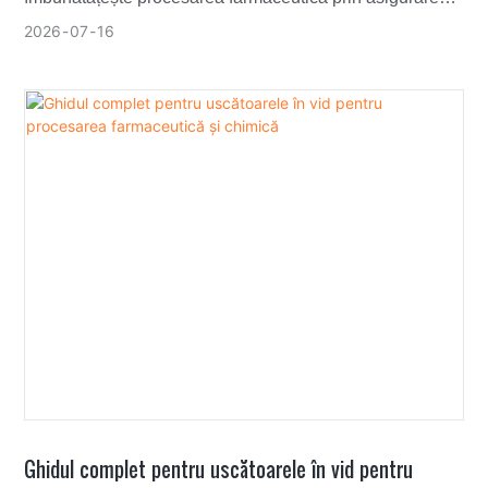
uniformității produsului, creșterea eficienței și protejarea
2026
07
16
API-urilor sensibile la căldură.
Ghidul complet pentru uscătoarele în vid pentru