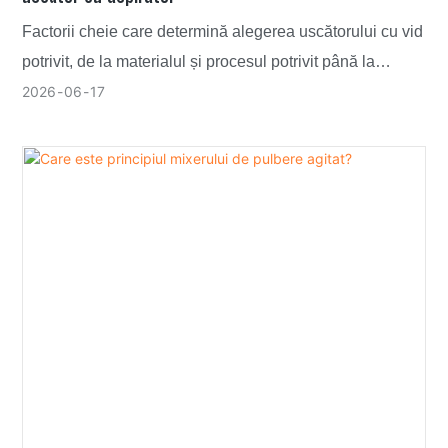
Factorii cheie care determină alegerea uscătorului cu vid
potrivit, de la materialul și procesul potrivit până la
calitatea construcției, costul de funcționare și
2026
06
17
conformitatea, înainte de a-l cumpăra.