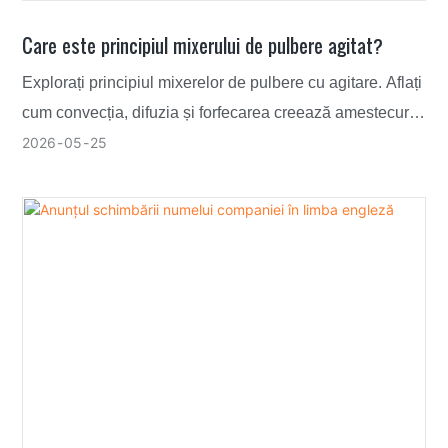
Care este principiul mixerului de pulbere agitat?
Explorați principiul mixerelor de pulbere cu agitare. Aflați
cum convecția, difuzia și forfecarea creează amestecuri
uniforme în procesarea farmaceutică și chimică.
2026
05
25