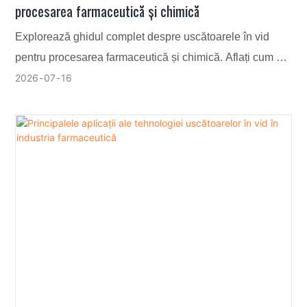
procesarea farmaceutică și chimică
Explorează ghidul complet despre uscătoarele în vid
pentru procesarea farmaceutică și chimică. Aflați cum să
păstrați în siguranță materialele delicate și sensibile la
2026
07
16
căldură.