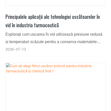
Principalele aplicații ale tehnologiei uscătoarelor în
vid în industria farmaceutică
Explorați cum uscarea în vid utilizează presiune redusă
și temperaturi scăzute pentru a conserva materialele
sensibile la căldură în industria farmaceutică.
2026
07
13