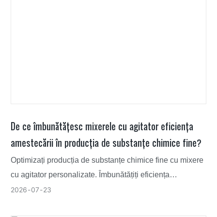
De ce îmbunătățesc mixerele cu agitator eficiența
amestecării în producția de substanțe chimice fine?
Optimizați producția de substanțe chimice fine cu mixere
cu agitator personalizate. Îmbunătățiți eficiența
amestecării, reduceți risipa de energie și asigurați
2026
07
23
consecvența cu echipamente de top.