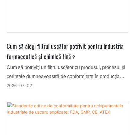
Cum să alegi filtrul uscător potrivit pentru industria
farmaceutică și chimică fină？
Cum să potriviți un filtru uscător cu produsul, procesul și
cerințele dumneavoastră de conformitate în producția
farmaceutică și chimică fină, înainte de a vă angaja la
2026
07
02
construcție.