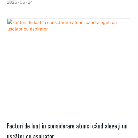
puritatea, plus scenariile de aplicare în care fiecare se
2026
06
24
potrivește cel mai bine.
Factori de luat în considerare atunci când alegeți un
uscător cu aspirator