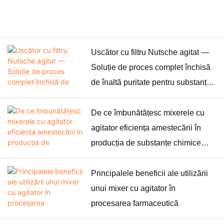
Această modificare se aplică doar denumirii companiei.
După redenumire, sistemul de management al calității și
personalul de conducere rămân neschimbați, iar
Uscător cu filtru Nutsche agitat —
procedurile de control al calității produselor vor continua
Soluție de proces complet închisă
să funcționeze conform metodelor anterioare.
de înaltă puritate pentru substanțe
Dacă aveți întrebări, vă rugăm să ne contactați. Vă
chimice electronice umede
mulțumim pentru sprijinul și încrederea dumneavoastră!
semiconductoare
De ce îmbunătățesc mixerele cu
Cu sinceritate,
agitator eficiența amestecării în
Wuxi Zhanghua Farmaceutice și Echipamente Chimice
producția de substanțe chimice
Co., Ltd. 25 octombrie 2025
fine?
Principalele beneficii ale utilizării
unui mixer cu agitator în
procesarea farmaceutică