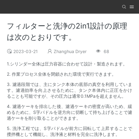
フィルターと洗浄の2in1設計の原理
は次のとおりです。
2023-03-21
Zhanghua Dryer
68
1.シリンダー全体は圧力容器に合わせて設計・製造されます。
2. 作業プロセス全体を閉鎖された環境で実行できます。
3. 濾過段階では、主にタンク本体の底部の真空を利用していま
す。濾過効率を向上させるために、タンク本体内に正圧をかけ
ることも可能ですが、その圧力は通常0.1MPaを超えません。
4. 濾過ケーキを排出した後、濾過ケーキの密度が高いため、緩
めるために、S字パドルを逆方向​​に切断して持ち上げることで濾
過ケーキを削り取ることができます。
5. 洗浄工程では、S字パドルが前方に回転して上昇することで
攪拌機として機能し、洗浄液と材料を完全に洗浄します。