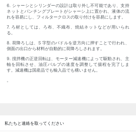
6. シャーシとシリンダーの設計は取り外し不可能であり、支持
ネットとパンチングプレートがシャーシ上に置かれ、液体の流
れを容易にし、フィルタークロスの取り付けを容易にします。
7. ろ材としては、ろ布、不織布、焼結ネットなどが用いられ
る。
8. 荷降ろしは、S 字型のパドルを逆方向​​に押すことで行われ、
側面の出口から材料が自動的に荷降ろしされます。
9. 撹拌機の正逆回転は、モーター減速機によって駆動され、主
軸を回転させ、油圧バルブの速度を調整して揚程を完了しま
す。減速機は国産品でも輸入品でも構いません。
。
私たちと連絡を取ってください