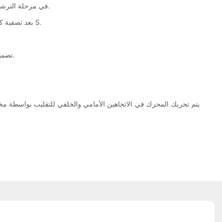
3. في مرحلة الترشيح، يعتمد الفراغ بشكل أساسي على قاع الخزان. ولتحسين كفاءة الترشيح، يمكن تطبيق ضغط موجب داخل الخزان، لا يتجاوز عادةً 0.1 ميجا باسكال.
4. بعد تصفية كعكة الترشيح، وبسبب الكثافة العالية لكعكة الترشيح، يمكن كشط كعكة الترشيح وفصلها عن طريق القطع العكسي ورفع المجداف على شكل حرف S.
6. تصميم الهيكل والأسطوانة غير قابل للفصل، ويتم وضع الشبكة الداعمة ولوحة التثقيب على الهيكل لتسهيل تدفق السائل، ولتسهيل تركيب قماش الترشيح.