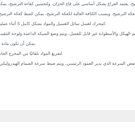
5. أثناء عملية الغسيل، سيعمل الدوران الأمامي ورفع المجداف على شكل حرف S كمحرك لغسل سائل الغسيل والمواد بشكل كامل.
7. يمكن أن تكون مادة الترشيح عبارة عن قماش ترشيح أو نسيج غير منسوج أو شبكة متلبدة.
8. يتم التفريغ من خلال الدفع العكسي للمجداف على شكل حرف S لتفريغ المواد تلقائيًا من المخرج الجانبي.