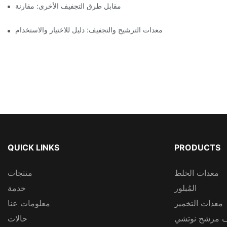
ففات نوتش المرشحة ذات المحرك مقابل طرق التجفيف الأخرى: مقارنة
معدات الترشيح والتجفيف: دليل للاختيار والاستخدام
QUICK LINKS
PRODUCTS
معدات الخلط
منتجات
المُبلور
خدمة
معدات التخمير
معلومات عنا
 مرشح نوتشي
حالات