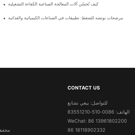
مج
كيف تُحسّن آلات المعالجة الصناعية الكفاءة التشغيلية
مرشحات نوتشه للضغط: تطبيقات في الصناعات الكيميائية والغذائية
CONTACT US
للتواصل: بيغي تشانغ
الهاتف: 0086-510-83551210
WeChat: 86 13961802200
86 18118902332
مجفف