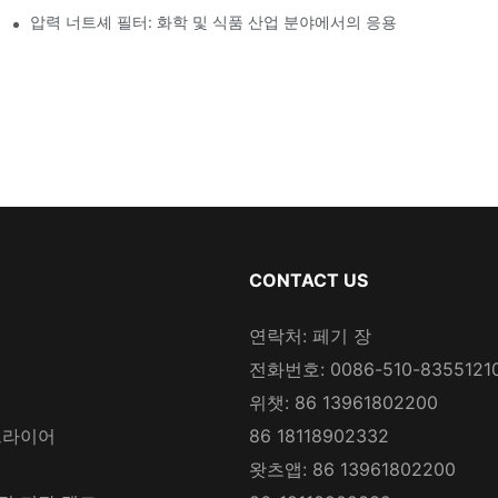
압력 너트셰 필터: 화학 및 식품 산업 분야에서의 응용
CONTACT US
연락처: 페기 장
전화번호: 0086-510-8355121
위챗: 86 13961802200
드라이어
86 18118902332
왓츠앱: 86 13961802200