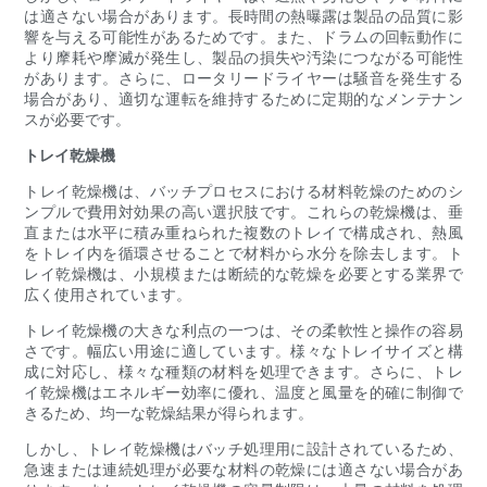
は適さない場合があります。長時間の熱曝露は製品の品​​質に影
響を与える可能性があるためです。また、ドラムの回転動作に
より摩耗や摩滅が発生し、製品の損失や汚染につながる可能性
があります。さらに、ロータリードライヤーは騒音を発生する
場合があり、適切な運転を維持するために定期的なメンテナン
スが必要です。
トレイ乾燥機
トレイ乾燥機は、バッチプロセスにおける材料乾燥のためのシ
ンプルで費用対効果の高い選択肢です。これらの乾燥機は、垂
直または水平に積み重ねられた複数のトレイで構成され、熱風
をトレイ内を循環させることで材料から水分を除去します。ト
レイ乾燥機は、小規模または断続的な乾燥を必要とする業界で
広く使用されています。
トレイ乾燥機の大きな利点の一つは、その柔軟性と操作の容易
さです。幅広い用途に適しています。様々なトレイサイズと構
成に対応し、様々な種類の材料を処理できます。さらに、トレ
イ乾燥機はエネルギー効率に優れ、温度と風量を的確に制御で
きるため、均一な乾燥結果が得られます。
しかし、トレイ乾燥機はバッチ処理用に設計されているため、
急速または連続処理が必要な材料の乾燥には適さない場合があ