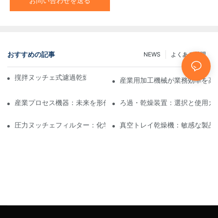
お問い合わせを送る
おすすめの記事
NEWS
よくある質問
撹拌ヌッチェ式濾過乾燥機と他の乾燥方法の比較
産業用加工機械が業務効率を高
産業プロセス機器：未来を形作るイノベーション
ろ過・乾燥装置：選択と使用ガ
圧力ヌッチェフィルター：化学および食品産業における用途
真空トレイ乾燥機：敏感な製品