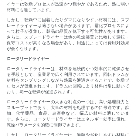
イヤーは乾燥プロセスが迅速かつ穏やかであるため、熱に弱い
材料にも適しています。
しかし、乾燥中に固着したりダマになりやすい材料には、スプ
レードライヤーは適さない場合があります。霧化プロセスによ
って粒子が凝集し、製品の品質が低下する可能性があります。
さらに、スプレードライヤーは他の乾燥装置と比較して運転・
保守コストが高くなる場合があり、用途によっては費用対効果
が低くなります。
ロータリードライヤー
ロータリードライヤーは、材料を連続的かつ効率的に乾燥させ
る手段として、産業界で広く利用されています。回転ドラムが
材料をタンブリングしながら熱風を通過させることで、乾燥プ
ロセスが促進されます。ドラムの回転により材料は常に動いて
おり、均一な乾燥が促進されます。
ロータリードライヤーの大きな利点の一つは、高い処理能力と
スループットであり、大量の材料を処理するのに最適です。鉱
物、化学薬品、食品、農産物など、幅広い材料に適していま
す。さらに、ロータリードライヤーはエネルギー効率に優れ、
乾燥パラメータを的確に制御できます。
しかし、ロータリードライヤーは、過熱や劣化しやすい材料に