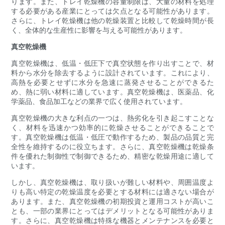
ります。また、トレイ乾燥機の容量制限は、大量の材料を処理
する必要がある産業にとっては欠点となる可能性があります。
さらに、トレイ乾燥機は他の乾燥装置と比較して乾燥時間が長
く、全体的な生産性に影響を与える可能性があります。
真空乾燥機
真空乾燥機は、低温・低圧下で真空状態を作り出すことで、材
料から水分を除去するように設計されています。これにより、
高熱を必要とせずに水分を急速に蒸発させることができるた
め、熱に弱い材料に適しています。真空乾燥機は、医薬品、化
学薬品、食品加工などの業界で広く使用されています。
真空乾燥機の大きな利点の一つは、熱劣化を引き起こすことな
く、材料を迅速かつ効率的に乾燥させることができることで
す。真空乾燥機は低温・低圧で動作するため、製品の品質と完
全性を維持するのに役立ちます。さらに、真空乾燥機は乾燥条
件を優れた制御性で制御できるため、精密な乾燥用途に適して
います。
しかし、真空乾燥機は、取り扱いが難しい材料や、周囲温度よ
りも高い特定の乾燥温度を必要とする材料には適さない場合が
あります。また、真空乾燥機の初期投資と運用コストが高いこ
とも、一部の業界にとってはデメリットとなる可能性がありま
す。さらに、真空乾燥機は特殊な機器とメンテナンスを必要と