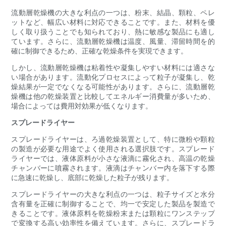
流動層乾燥機の大きな利点の一つは、粉末、結晶、顆粒、ペレ
ットなど、幅広い材料に対応できることです。また、材料を優
しく取り扱うことでも知られており、熱に敏感な製品にも適し
ています。さらに、流動層乾燥機は温度、風量、滞留時間を的
確に制御できるため、正確な乾燥条件を実現できます。
しかし、流動層乾燥機は粘着性や凝集しやすい材料には適さな
い場合があります。流動化プロセスによって粒子が凝集し、乾
燥結果が一定でなくなる可能性があります。さらに、流動層乾
燥機は他の乾燥装置と比較してエネルギー消費量が多いため、
場合によっては費用対効果が低くなります。
スプレードライヤー
スプレードライヤーは、ろ過乾燥装置として、特に微粉や顆粒
の製造が必要な用途でよく使用される選択肢です。スプレード
ライヤーでは、液体原料が小さな液滴に霧化され、高温の乾燥
チャンバーに噴霧されます。液滴はチャンバー内を落下する際
に急速に乾燥し、底部に乾燥した粒子が残ります。
スプレードライヤーの大きな利点の一つは、粒子サイズと水分
含有量を正確に制御することで、均一で安定した製品を製造で
きることです。液体原料を乾燥粉末または顆粒にワンステップ
で変換する高い効率性を備えています。さらに、スプレードラ