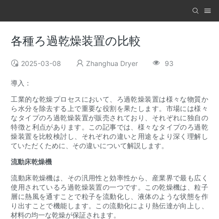
各種ろ過乾燥装置の比較
2025-03-08
Zhanghua Dryer
93
導入：
工業的な乾燥プロセスにおいて、ろ過乾燥装置は様々な物質か
ら水分を除去する上で重要な役割を果たします。市場には様々
なタイプのろ過乾燥装置が販売されており、それぞれに独自の
特徴と利点があります。この記事では、様々なタイプのろ過乾
燥装置を比較検討し、それぞれの違いと用途をより深く理解し
ていただくために、その違いについて解説します。
流動床乾燥機
流動床乾燥機は、その汎用性と効率性から、産業界で最も広く
使用されているろ過乾燥装置の一つです。この乾燥機は、粒子
層に熱風を通すことで粒子を流動化し、液体のような状態を作
り出すことで機能します。この流動化により熱伝達が向上し、
材料の均一な乾燥が保証されます。