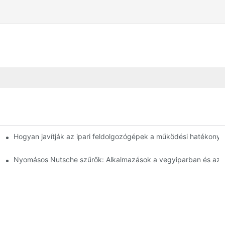
 Összehasonlítás
Hogyan javítják az ipari feldolgozógépek a működési hatékony
használathoz
Nyomásos Nutsche szűrők: Alkalmazások a vegyiparban és az é