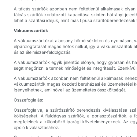
A tálcás szárítók azonban nem feltétlenül alkalmasak olya
tálcás szárítók korlátozott kapacitása szintén hátrányt jel
lehet a szárítási idejük, mint más típusú szárítóberendezése
Vákuumszárítók
A vákuumszárítókat alacsony hőmérsékleten és nyomáson, vá
elpárologtatását magas hőfok nélkül, így a vákuumszárítók 
és az élelmiszer-feldolgozás.
A vákuumszárítók egyik jelentős előnye, hogy gyorsan és h
segít megőrizni a termék minőségét és integritását. Ezenkívü
A vákuumszárítók azonban nem feltétlenül alkalmasak nehez
vákuumszárítók magas kezdeti beruházási és üzemeltetési kö
igényelhetnek, ami növeli az üzemeltetés összköltségét.
Összefoglalás:
Összefoglalva, a szűrőszárító berendezés kiválasztása szá
költségeket. A fluidágyas szárítók, a porlasztószárítók, a
megfelelnek a különböző iparági követelményeknek. Az egy
opció kiválasztásához.