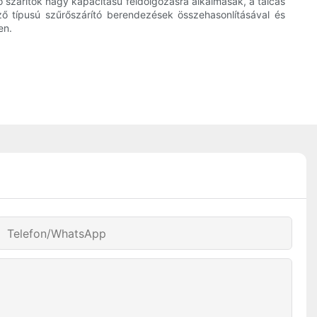
ó szárítók nagy kapacitású feldolgozásra alkalmasak, a tálcás
 típusú szűrőszárító berendezések összehasonlításával és
en.
Telefon/WhatsApp