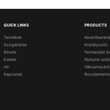
QUICK LINKS
PRODUCTS
Termékek
Keverőberen
Szolgáltatás
Kristályosító
Rólunk
Fermentáló b
Esetek
Nutsche szűr
Hír
Vákuumszárít
Kapcsolat
Rozsdamentes 