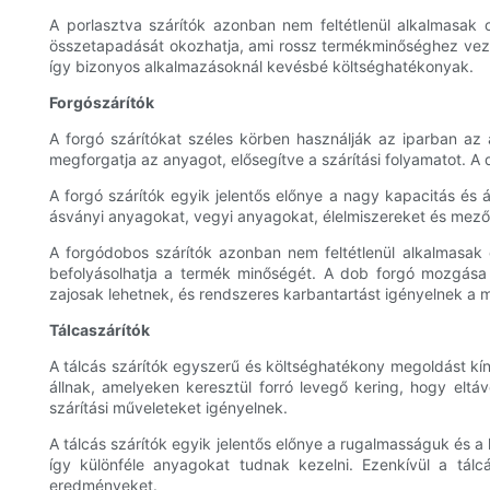
A porlasztva szárítók azonban nem feltétlenül alkalmasak
összetapadását okozhatja, ami rossz termékminőséghez veze
így bizonyos alkalmazásoknál kevésbé költséghatékonyak.
Forgószárítók
A forgó szárítókat széles körben használják az iparban az
megforgatja az anyagot, elősegítve a szárítási folyamatot. A
A forgó szárítók egyik jelentős előnye a nagy kapacitás és
ásványi anyagokat, vegyi anyagokat, élelmiszereket és mezőg
A forgódobos szárítók azonban nem feltétlenül alkalmasak
befolyásolhatja a termék minőségét. A dob forgó mozgása
zajosak lehetnek, és rendszeres karbantartást igényelnek a 
Tálcaszárítók
A tálcás szárítók egyszerű és költséghatékony megoldást kí
állnak, amelyeken keresztül forró levegő kering, hogy el
szárítási műveleteket igényelnek.
A tálcás szárítók egyik jelentős előnye a rugalmasságuk és a
így különféle anyagokat tudnak kezelni. Ezenkívül a tálc
eredményeket.