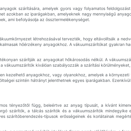
n anyagok szárítására, amelyek gyors vagy folyamatos feldolgozást
enthet azokban az iparágakban, amelyeknek nagy mennyiségű anyagot
knek, ami befolyásolja az össztermelékenységet.
kuumkörnyezet létrehozásával tervezték, hogy eltávolítsák a nedv
alkalmasak hőérzékeny anyagokhoz. A vákuumszárítókat gyakran has
atékonyan szárítják az anyagokat hőkárosodás nélkül. A vákuumsz
l a vákuumszárítók kiválóan szabályozzák a szárítási körülményeket, 
en kezelhető anyagokhoz, vagy olyanokhoz, amelyek a környezeti fe
ltségei szintén hátrányt jelenthetnek egyes iparágakban. Ezenkívül
mos tényezőtől függ, beleértve az anyag típusát, a kívánt kimene
 forgó szárítók, a tálcás szárítók és a vákuumszárítók mindegyike
es szárítóberendezés-típusok erősségeinek és korlátainak megért