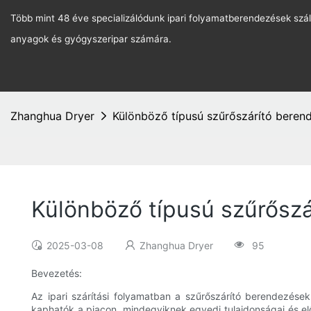
Több mint 48 éve specializálódunk ipari folyamatberendezések szál
anyagok és gyógyszeripar számára.
Zhanghua Dryer
Különböző típusú szűrőszárító beren
Különböző típusú szűrősz
2025-03-08
Zhanghua Dryer
95
Bevezetés:
Az ipari szárítási folyamatban a szűrőszárító berendezés
kaphatók a piacon, mindegyiknek egyedi tulajdonságai és el