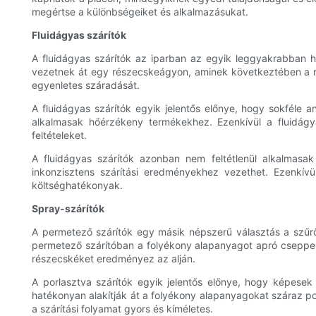
megértse a különbségeiket és alkalmazásukat.
Fluidágyas szárítók
A fluidágyas szárítók az iparban az egyik leggyakrabban 
vezetnek át egy részecskeágyon, aminek következtében a rés
egyenletes száradását.
A fluidágyas szárítók egyik jelentős előnye, hogy sokféle a
alkalmasak hőérzékeny termékekhez. Ezenkívül a fluidágya
feltételeket.
A fluidágyas szárítók azonban nem feltétlenül alkalmasa
inkonzisztens szárítási eredményekhez vezethet. Ezenkív
költséghatékonyak.
Spray-szárítók
A permetező szárítók egy másik népszerű választás a szűrő
permetező szárítóban a folyékony alapanyagot apró cseppek
részecskéket eredményez az alján.
A porlasztva szárítók egyik jelentős előnye, hogy képesek
hatékonyan alakítják át a folyékony alapanyagokat száraz p
a szárítási folyamat gyors és kíméletes.