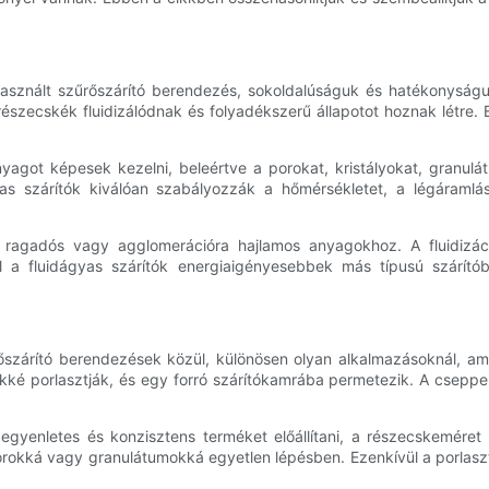
használt szűrőszárító berendezés, sokoldalúságuk és hatékonyságu
zecskék fluidizálódnak és folyadékszerű állapotot hoznak létre. Ez
nyagot képesek kezelni, beleértve a porokat, kristályokat, granulá
s szárítók kiválóan szabályozzák a hőmérsékletet, a légáramlást
k ragadós vagy agglomerációra hajlamos anyagokhoz. A fluidizá
ül a fluidágyas szárítók energiaigényesebbek más típusú szárí
szárító berendezések közül, különösen olyan alkalmazásoknál, amel
ké porlasztják, és egy forró szárítókamrába permetezik. A cseppe
 egyenletes és konzisztens terméket előállítani, a részecskemére
orokká vagy granulátumokká egyetlen lépésben. Ezenkívül a porlasz