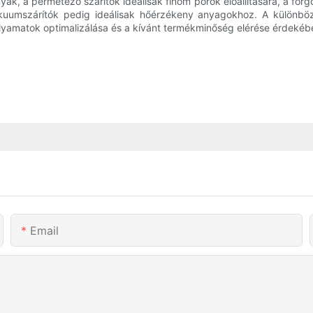
k, a permetező szárítók ideálisak finom porok előállítására, a forg
kuumszárítók pedig ideálisak hőérzékeny anyagokhoz. A különböző
olyamatok optimalizálása és a kívánt termékminőség elérése érdekéb
Email