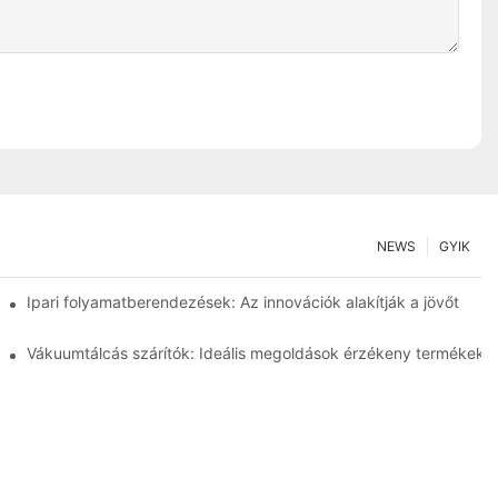
NEWS
GYIK
ságot
Ipari folyamatberendezések: Az innovációk alakítják a jövőt
lelmiszeriparban
Vákuumtálcás szárítók: Ideális megoldások érzékeny termékekh