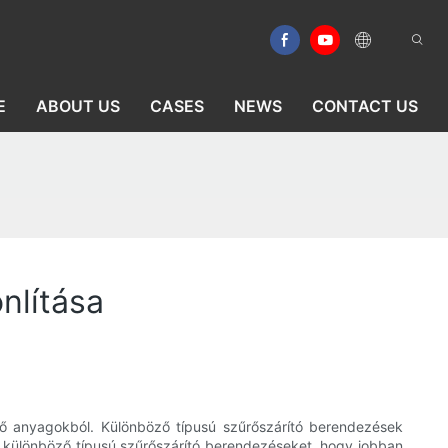
E
ABOUT US
CASES
NEWS
CONTACT US
nlítása
ző anyagokból. Különböző típusú szűrőszárító berendezések
a különböző típusú szűrőszárító berendezéseket, hogy jobban