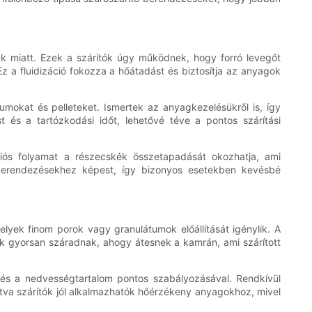
k miatt. Ezek a szárítók úgy működnek, hogy forró levegőt
 a fluidizáció fokozza a hőátadást és biztosítja az anyagok
tumokat és pelleteket. Ismertek az anyagkezelésükről is, így
 és a tartózkodási időt, lehetővé téve a pontos szárítási
ciós folyamat a részecskék összetapadását okozhatja, ami
tóberendezésekhez képest, így bizonyos esetekben kevésbé
yek finom porok vagy granulátumok előállítását igénylik. A
k gyorsan száradnak, ahogy átesnek a kamrán, ami szárított
t és a nedvességtartalom pontos szabályozásával. Rendkívül
tva szárítók jól alkalmazhatók hőérzékeny anyagokhoz, mivel