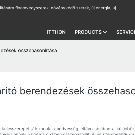
lítására finomvegyszerek, növényvédő szerek, új energia, új
ITTHON
PRODUCTS
SERVIC
dezések összehasonlítása
árító berendezések összehaso
ek kulcsszerepet játszanak a nedvesség eltávolításában a különbö
őnyei vannak. Ebben a cikkben összehasonlítjuk és szembeállítjuk 