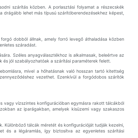
odni szárítás közben. A porlasztási folyamat a részecskék
sa drágább lehet más típusú szárítóberendezésekhez képest,
 forgó dobból állnak, amely forró levegő áthaladása közben
enletes száradást.
ására. Széles anyagválasztékhoz is alkalmasak, beleértve az
és jól szabályozhatóak a szárítási paraméterek felett.
bomlásra, mivel a hőhatásnak való hosszan tartó kitettség
zennyeződéshez vezethet. Ezenkívül a forgódobos szárítók
s vagy vízszintes konfigurációban egymásra rakott tálcákból
k azokban az iparágakban, amelyek kisüzemi vagy szakaszos
. Különböző tálcák méretét és konfigurációját tudják kezelni,
t és a légáramlás, így biztosítva az egyenletes szárítási