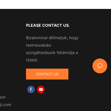
PLEASE CONTACT US.
Bizalommal állíthatjuk, hogy
testreszabási
szolgáltatásunk felülmúlja a
többit.
CONTACT US
com
ji.com