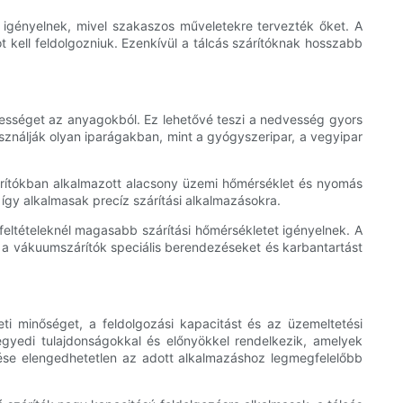
 igényelnek, mivel szakaszos műveletekre tervezték őket. A
 kell feldolgozniuk. Ezenkívül a tálcás szárítóknak hosszabb
ességet az anyagokból. Ez lehetővé teszi a nedvesség gyors
ználják olyan iparágakban, mint a gyógyszeripar, a vegyipar
árítókban alkalmazott alacsony üzemi hőmérséklet és nyomás
így alkalmasak precíz szárítási alkalmazásokra.
ltételeknél magasabb szárítási hőmérsékletet igényelnek. A
 a vákuumszárítók speciális berendezéseket és karbantartást
ti minőséget, a feldolgozási kapacitást és az üzemeltetési
 egyedi tulajdonságokkal és előnyökkel rendelkezik, amelyek
ése elengedhetetlen az adott alkalmazáshoz legmegfelelőbb