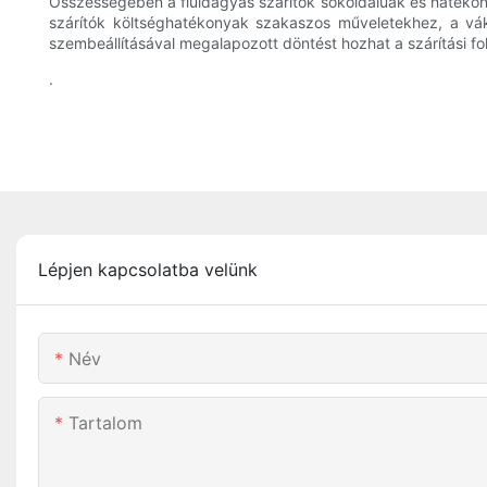
Összességében a fluidágyas szárítók sokoldalúak és hatékonya
szárítók költséghatékonyak szakaszos műveletekhez, a vá
szembeállításával megalapozott döntést hozhat a szárítási f
.
Lépjen kapcsolatba velünk
Név
Tartalom