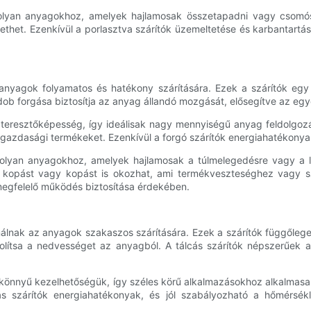
 olyan anyagokhoz, amelyek hajlamosak összetapadni vagy csomós
thet. Ezenkívül a porlasztva szárítók üzemeltetése és karbantartá
 anyagok folyamatos és hatékony szárítására. Ezek a szárítók egy
 dob forgása biztosítja az anyag állandó mozgását, elősegítve az egy
 áteresztőképesség, így ideálisak nagy mennyiségű anyag feldolgoz
azdasági termékeket. Ezenkívül a forgó szárítók energiahatékonyak 
 olyan anyagokhoz, amelyek hajlamosak a túlmelegedésre vagy a le
 kopást vagy kopást is okozhat, ami termékveszteséghez vagy s
megfelelő működés biztosítása érdekében.
nálnak az anyagok szakaszos szárítására. Ezek a szárítók függőlege
távolítsa a nedvességet az anyagból. A tálcás szárítók népszerűe
 könnyű kezelhetőségük, így széles körű alkalmazásokhoz alkalmasak
ás szárítók energiahatékonyak, és jól szabályozható a hőmérsékle