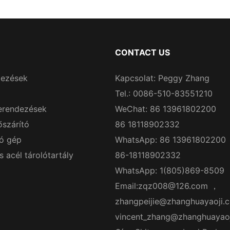
CONTACT US
dezések
Kapcsolat: Peggy Zhang
Tel.: 0086-510-83551210
erendezések
WeChat: 86 13961802200
őszárító
86 18118902332
ó gép
WhatsApp: 86 13961802200
acél tárolótartály
86-18118902332
WhatsApp: 1(805)869-8509
Email:
zqz008@126.com
，
zhangpeijie@zhanghuayaoji.
vincent_zhang@zhanghuayao