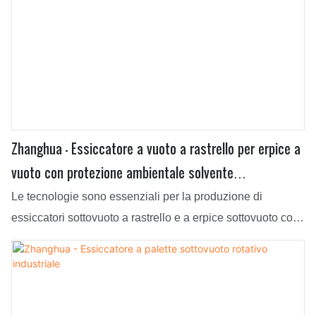
Zhanghua - Essiccatore a vuoto a rastrello per erpice a
vuoto con protezione ambientale solvente
personalizzato Essiccatore a palette
Le tecnologie sono essenziali per la produzione di
essiccatori sottovuoto a rastrello e a erpice sottovuoto con
protezione ambientale dei solventi personalizzati. Dopo
essere stato aggiornato per diverse generazioni, il prodotto
più recente ha dimostrato di avere usi più estesi nelle
apparecchiature di essiccazione e in altri campi.