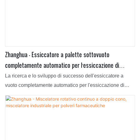
Zhanghua - Essiccatore a palette sottovuoto
completamente automatico per l'essiccazione di
ingredienti farmaceutici fluidi e sensibili e di prodotti
La ricerca e lo sviluppo di successo dell'essiccatore a
chimici fini
vuoto completamente automatico per l'essiccazione di
ingredienti farmaceutici fluidi e sensibili e di prodotti
chimici raffinati non solo analizzano in modo approfondito
le reali esigenze dei clienti target, ma combinano anche le
proprie risorse superiori. Può essere ampiamente utilizzato
per le apparecchiature di essiccazione.