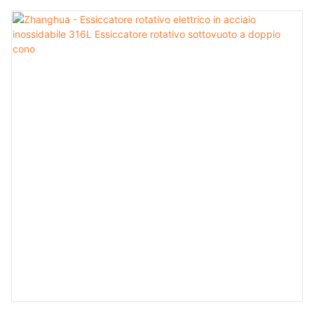
facilmente i produttori, fornitori, esportatori e importatori più
affidabili e fidati in tutto il mondo con un semplice clic.
Zhanghua ha aperto la strada più semplice per tutti gli
acquirenti per raggiungere produttori, fornitori, esportatori e
importatori di apparecchiature di essiccazione, offrendo al
contempo una piattaforma perfetta per queste aziende per
entrare in contatto con i propri clienti. Gli acquirenti
possono ora accedere a un elenco di produttori, fornitori,
esportatori e importatori di lastre di grafite che offrono i
migliori prezzi sui loro prodotti ai clienti in tutto il mondo. Ti
aiutiamo a trovare facilmente tutto ciò di cui hai bisogno da
un fornitore affidabile.