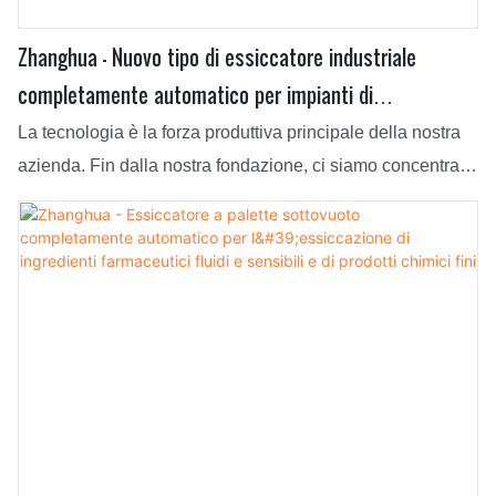
Zhanghua - Nuovo tipo di essiccatore industriale
completamente automatico per impianti di
trattamento fanghi/acque reflue Essiccatore a palette
La tecnologia è la forza produttiva principale della nostra
azienda. Fin dalla nostra fondazione, ci siamo concentrati
sul miglioramento e l'aggiornamento delle tecnologie
attualmente in uso. Attualmente, ci occupiamo
principalmente della produzione di reattori,
apparecchiature di essiccazione, macchine di
miscelazione, cristallizzatori e filtri essiccatori Nutsche con
agitatore. Questi ultimi vengono utilizzati nelle applicazioni
delle apparecchiature di essiccazione.