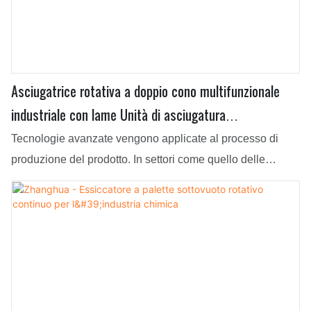
Asciugatrice rotativa a doppio cono multifunzionale
industriale con lame Unità di asciugatura
multifunzionale con lame
Tecnologie avanzate vengono applicate al processo di
produzione del prodotto. In settori come quello delle
apparecchiature di essiccazione, l'essiccatore sottovuoto
rotativo multifunzionale a doppio cono personalizzato per
uso industriale con lame gode di maggiore visibilità e di
ampie applicazioni.