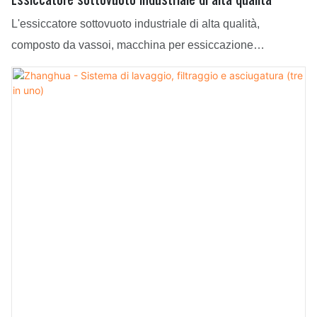
L'essiccatore sottovuoto industriale di alta qualità,
composto da vassoi, macchina per essiccazione
sottovuoto e forno di essiccazione sottovuoto, ha riscosso
grande attenzione e apprezzamento da parte dei clienti. La
tecnologia applicata è pensata per soddisfare al meglio le
esigenze del mercato, adattandosi perfettamente alle
preferenze e ai gusti specifici di ogni cliente.