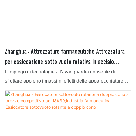
Zhanghua - Attrezzature farmaceutiche Attrezzatura
per essiccazione sotto vuoto rotativa in acciaio
inossidabile Essiccatore sotto vuoto rotativo a doppio
L'impiego di tecnologie all'avanguardia consente di
cono
sfruttare appieno i massimi effetti delle apparecchiature
farmaceutiche. L'essiccazione sotto vuoto rotativa in
acciaio inossidabile ha un'ampia gamma di applicazioni
ed è ora adatta ai settori più diversi.