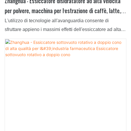
Zhanghua - Essiccatore disidratatore ad alta velocità
per polvere, macchina per l'estrazione di caffè, latte,
proteine ​​del siero del latte, essiccatore sottovuoto
L'utilizzo di tecnologie all'avanguardia consente di
rotativo a doppio cono
sfruttare appieno i massimi effetti dell'essiccatore ad alta
velocità per l'estrazione di proteine ​​del siero del latte e del
caffè. Ha un'ampia gamma di applicazioni ed è ora adatto
a tutti i settori.