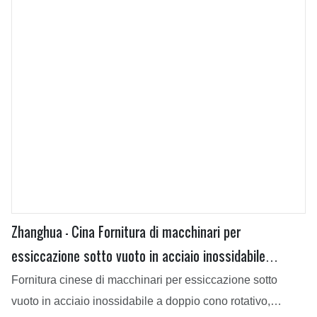
Zhanghua - Cina Fornitura di macchinari per
essiccazione sotto vuoto in acciaio inossidabile
Essiccatore sotto vuoto rotativo a doppio cono
Fornitura cinese di macchinari per essiccazione sotto
vuoto in acciaio inossidabile a doppio cono rotativo,