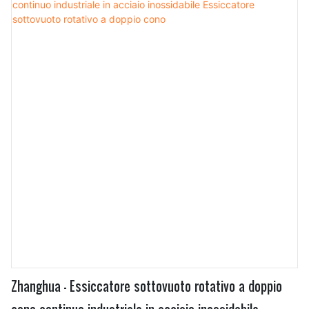
prodotto è già stato utilizzato in un'ampia gamma di
applicazioni come le apparecchiature di essiccazione.
Zhanghua - Essiccatore sottovuoto rotativo a doppio