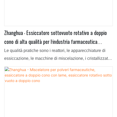
Zhanghua - Essiccatore sottovuoto rotativo a doppio
cono di alta qualità per l'industria farmaceutica
Essiccatore sottovuoto rotativo a doppio cono
Le qualità pratiche sono i reattori, le apparecchiature di
essiccazione, le macchine di miscelazione, i cristallizzatori
e gli essiccatori a filtro agitato Nutsche, su cui ci
concentriamo principalmente. Per la produzione di
essiccatori sotto vuoto rotativi a doppio cono di alta qualità
per l'industria farmaceutica utilizziamo materie prime di
qualità garantita, che possono garantire un prodotto di alta
qualità fin dall'origine. Inoltre, affidandoci a tecnologie e
macchinari all'avanguardia, garantiamo che il prodotto