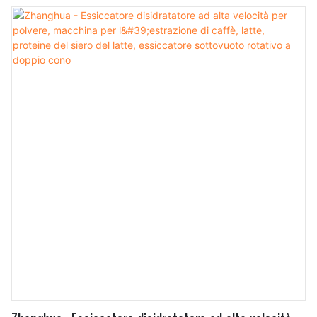
sviluppati attraverso ricerca e sviluppo indipendenti, non
solo offrono funzioni potenti, ma risolvono anche i problemi
che affliggono il settore da molto tempo. I prodotti trovano
un'ampia gamma di applicazioni nelle apparecchiature di
essiccazione.