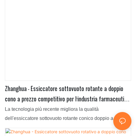
Zhanghua - Essiccatore sottovuoto rotante a doppio
cono a prezzo competitivo per l'industria farmaceutica
Essiccatore sottovuoto rotante a doppio cono
La tecnologia più recente migliora la qualità
dell'essiccatore sottovuoto rotante conico doppio a prezzo
competitivo per l'industria farmaceutica. Pertanto il