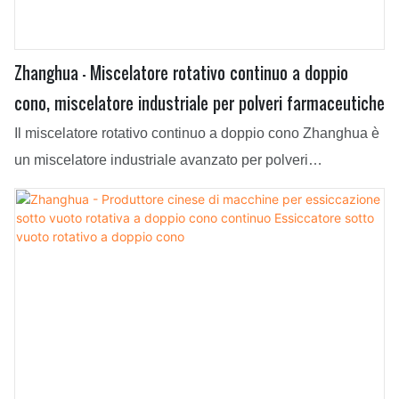
Zhanghua - Miscelatore rotativo continuo a doppio
cono, miscelatore industriale per polveri farmaceutiche
Il miscelatore rotativo continuo a doppio cono Zhanghua è
un miscelatore industriale avanzato per polveri
farmaceutiche che offre una miscelazione efficiente e
omogenea delle polveri. Questo miscelatore è
ampiamente utilizzato nell'industria farmaceutica per la
miscelazione di vari materiali come polveri, granuli e altri
solidi secchi. Il design del miscelatore rotativo continuo a
doppio cono garantisce un processo di miscelazione
continuo, eliminando la necessità di miscelazione a lotti. È
dotato di due camere coniche che ruotano in direzioni