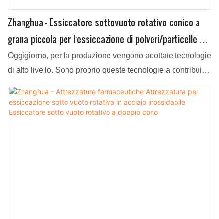
Zhanghua - Essiccatore sottovuoto rotativo conico a
grana piccola per l'essiccazione di polveri/particelle di
alimenti/sostanze chimiche/medicinali Essiccatore
Oggigiorno, per la produzione vengono adottate tecnologie
sottovuoto rotativo a doppio cono
di alto livello. Sono proprio queste tecnologie a contribuire
alla realizzazione di prodotti multifunzionali e di alta
qualità. Nel campo applicativo delle apparecchiature di
essiccazione, l'essiccatore rotativo sottovuoto conico a
grana fine per l'essiccazione di polveri/particelle di
alimenti/prodotti chimici/medicinali è comunemente
utilizzato.