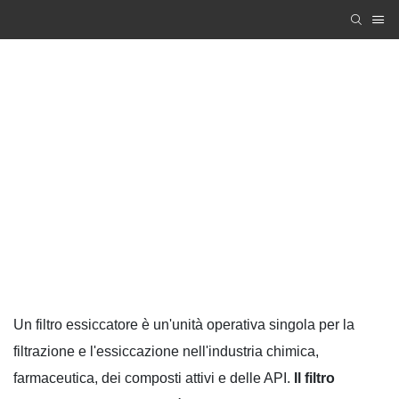
Essiccatore sottovuoto rotativo a doppio cono
Zhanghua Dryer
PRODUCTS
Macchina per essiccazione sotto vuoto
Essiccatore sottovuoto rotativo a doppio cono
Un filtro essiccatore è un'unità operativa singola per la
filtrazione e l'essiccazione nell'industria chimica,
farmaceutica, dei composti attivi e delle API.
Il filtro