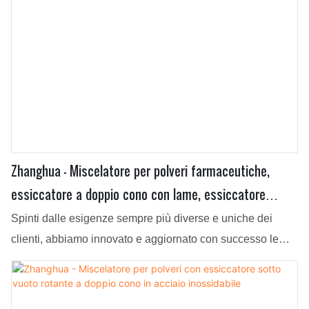
abbia caratteristiche superiori e così via.
Zhanghua - Miscelatore per polveri farmaceutiche,
essiccatore a doppio cono con lame, essiccatore
rotativo sotto vuoto a doppio cono
Spinti dalle esigenze sempre più diverse e uniche dei
clienti, abbiamo innovato e aggiornato con successo le
nostre tecnologie attualmente in uso. La loro elevata
flessibilità e versatilità le hanno rese popolari nel campo
degli essiccatori sotto vuoto rotativi a doppio cono.