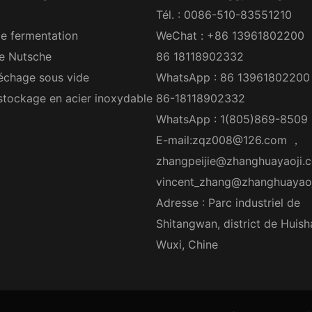
Tél. : 0086-510-83551210
e fermentation
WeChat : +86 13961802200
re Nutsche
86 18118902332
échage sous vide
WhatsApp : 86 13961802200
stockage en acier inoxydable
86-18118902332
WhatsApp : 1(805)869-8509
E-mail:
zqz008@126.com
，
zhangpeijie@zhanghuayaoji.
vincent_zhang@zhanghuayao
Adresse : Parc industriel de
Shitangwan, district de Huish
Wuxi, Chine