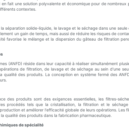
 qui en fait une solution polyvalente et économique pour de nombre
différents contextes.
la séparation solide-liquide, le lavage et le séchage dans une seule c
lement un gain de temps, mais aussi de réduire les risques de contam
gité favorise le mélange et la dispersion du gâteau de filtration pe
és
omes (ANFD) réside dans leur capacité à réaliser simultanément plusi
pérations de filtration, de lavage et de séchage au sein d'une seu
la qualité des produits. La conception en système fermé des ANFD
urs.
ce des produits sont des exigences essentielles, les filtres-séch
es procédés tels que la cristallisation, la filtration et le sécha
duction et améliorer l'efficacité globale de leurs opérations. Les f
r la qualité des produits dans la fabrication pharmaceutique.
chimiques de spécialité