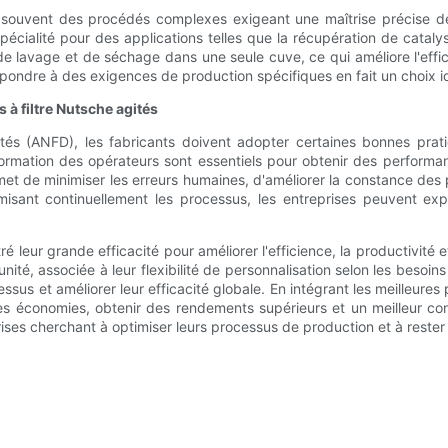
e souvent des procédés complexes exigeant une maîtrise précise d
pécialité pour des applications telles que la récupération de catalys
 de lavage et de séchage dans une seule cuve, ce qui améliore l'effic
épondre à des exigences de production spécifiques en fait un choix i
 à filtre Nutsche agités
tés (ANFD), les fabricants doivent adopter certaines bonnes pratiqu
formation des opérateurs sont essentiels pour obtenir des perform
t de minimiser les erreurs humaines, d'améliorer la constance des pr
isant continuellement les processus, les entreprises peuvent exp
 leur grande efficacité pour améliorer l'efficience, la productivité e
nité, associée à leur flexibilité de personnalisation selon les besoin
essus et améliorer leur efficacité globale. En intégrant les meilleures
es économies, obtenir des rendements supérieurs et un meilleur con
ises cherchant à optimiser leurs processus de production et à rester