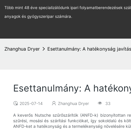
Több mint 48 éve specializálódunk ipari folyamatberendezések szál
anyagok és gyógyszeripar számára.
Zhanghua Dryer
Esettanulmány: A hatékonyság javítá
Esettanulmány: A hatékony
2025-07-14
Zhanghua Dryer
33
A keverős Nutsche szűrőszárítók (ANFD-k) bizonyítottan r
szűrési, mosási és szárítási funkciókat, így sokoldalú és
ANFD-ket a hatékonyság és a termelékenység növelésére kü