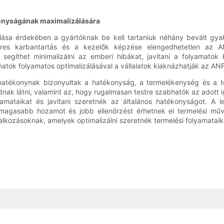
konyságának maximalizálására
álása érdekében a gyártóknak be kell tartaniuk néhány bevált gy
res karbantartás és a kezelők képzése elengedhetetlen az ANF
segíthet minimalizálni az emberi hibákat, javítani a folyamatok k
atok folyamatos optimalizálásával a vállalatok kiaknázhatják az ANF
l hatékonynak bizonyultak a hatékonyság, a termelékenység és a
dnak látni, valamint az, hogy rugalmasan testre szabhatók az adott
yamataikat és javítani szeretnék az általános hatékonyságot. A 
, magasabb hozamot és jobb ellenőrzést érhetnek el termelési műv
alkozásoknak, amelyek optimalizálni szeretnék termelési folyamatai