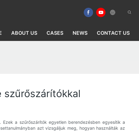
E
ABOUT US
CASES
NEWS
CONTACT US
 szűrőszárítókkal
. Ezek a szűrőszárítók egyetlen berendezésben egyesítik a
 esettanulmányban azt vizsgáljuk meg, hogyan használták az