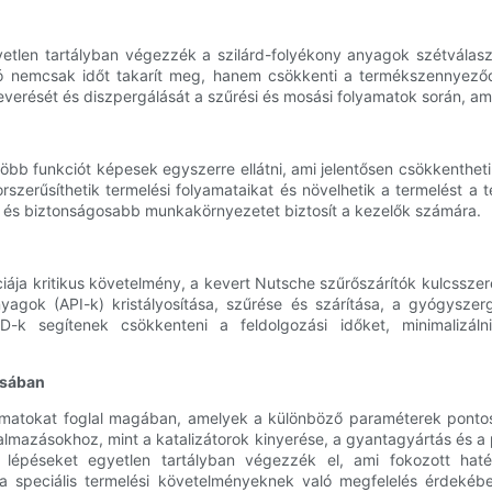
etlen tartályban végezzék a szilárd-folyékony anyagok szétválasz
ó nemcsak időt takarít meg, hanem csökkenti a termékszennyeződé
keverését és diszpergálását a szűrési és mosási folyamatok során
b funkciót képesek egyszerre ellátni, ami jelentősen csökkentheti 
rszerűsíthetik termelési folyamataikat és növelhetik a termelést 
et, és biztonságosabb munkakörnyezetet biztosít a kezelők számára.
iája kritikus követelmény, a kevert Nutsche szűrőszárítók kulcsszer
gok (API-k) kristályosítása, szűrése és szárítása, a gyógyszerg
D-k segítenek csökkenteni a feldolgozási időket, minimalizál
ásában
amatokat foglal magában, amelyek a különböző paraméterek pontos
almazásokhoz, mint a katalizátorok kinyerése, a gyantagyártás és 
i lépéseket egyetlen tartályban végezzék el, ami fokozott ha
speciális termelési követelményeknek való megfelelés érdekében 