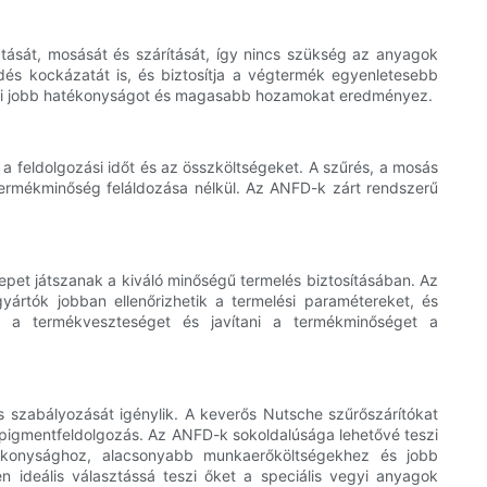
tását, mosását és szárítását, így nincs szükség az anyagok
s kockázatát is, és biztosítja a végtermék egyenletesebb
, ami jobb hatékonyságot és magasabb hozamokat eredményez.
a feldolgozási időt és az összköltségeket. A szűrés, a mosás
a termékminőség feláldozása nélkül. Az ANFD-k zárt rendszerű
epet játszanak a kiváló minőségű termelés biztosításában. Az
yártók jobban ellenőrizhetik a termelési paramétereket, és
ni a termékveszteséget és javítani a termékminőséget a
 szabályozását igénylik. A keverős Nutsche szűrőszárítókat
a pigmentfeldolgozás. Az ANFD-k sokoldalúsága lehetővé teszi
tékonysághoz, alacsonyabb munkaerőköltségekhez és jobb
ideális választássá teszi őket a speciális vegyi anyagok