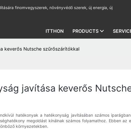
lítására finomvegyszerek, növényvédő szerek, új energia, új
ITTHON
PRODUCTS
SERVIC
sa keverős Nutsche szűrőszárítókkal
ság javítása keverős Nutsche
endkívül hatékonyak a hatékonyság javításában számos iparágban
 költséghatékony megoldást kínálnak számos folyamathoz. Ebben az
lönböző környezetekben.