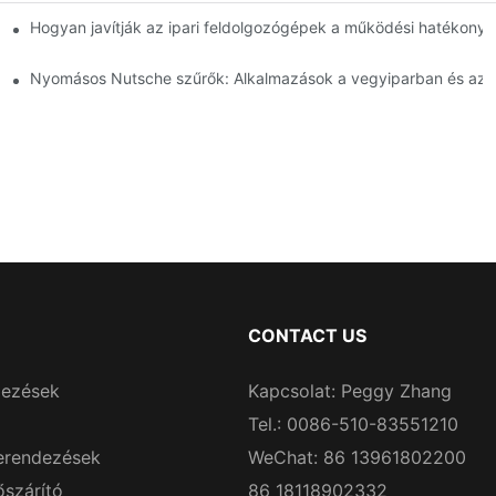
 Összehasonlítás
Hogyan javítják az ipari feldolgozógépek a működési hatékony
használathoz
Nyomásos Nutsche szűrők: Alkalmazások a vegyiparban és az é
CONTACT US
dezések
Kapcsolat: Peggy Zhang
Tel.: 0086-510-83551210
erendezések
WeChat: 86 13961802200
őszárító
86 18118902332