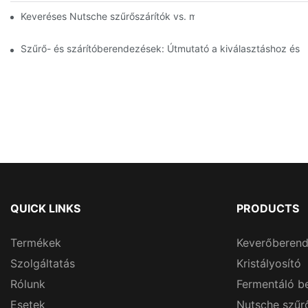
Keveréses Nutsche szűrőszárítók vs. más szárítási módszerek:
Szűrő- és szárítóberendezések: Útmutató a kiválasztáshoz és 
QUICK LINKS
PRODUCTS
Termékek
Keverőberen
Szolgáltatás
Kristályosító
Rólunk
Fermentáló b
Esetek
Nutsche szűr