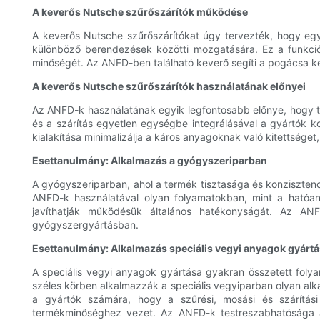
A keverős Nutsche szűrőszárítók működése
A keverős Nutsche szűrőszárítókat úgy tervezték, hogy egy
különböző berendezések közötti mozgatására. Ez a funkci
minőségét. Az ANFD-ben található keverő segíti a pogácsa 
A keverős Nutsche szűrőszárítók használatának előnyei
Az ANFD-k használatának egyik legfontosabb előnye, hogy töb
és a szárítás egyetlen egységbe integrálásával a gyártók ko
kialakítása minimalizálja a káros anyagoknak való kitettség
Esettanulmány: Alkalmazás a gyógyszeriparban
A gyógyszeriparban, ahol a termék tisztasága és konzisztenc
ANFD-k használatával olyan folyamatokban, mint a hatóanya
javíthatják működésük általános hatékonyságát. Az ANF
gyógyszergyártásban.
Esettanulmány: Alkalmazás speciális vegyi anyagok gyárt
A speciális vegyi anyagok gyártása gyakran összetett foly
széles körben alkalmazzák a speciális vegyiparban olyan alk
a gyártók számára, hogy a szűrési, mosási és szárítás
termékminőséghez vezet. Az ANFD-k testreszabhatósága a 