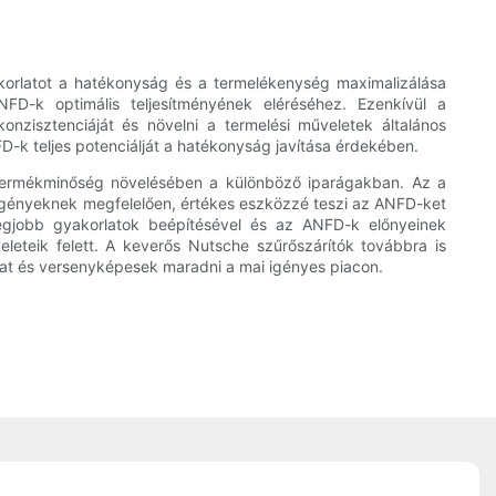
akorlatot a hatékonyság és a termelékenység maximalizálása
D-k optimális teljesítményének eléréséhez. Ezenkívül a
onzisztenciáját és növelni a termelési műveletek általános
D-k teljes potenciálját a hatékonyság javítása érdekében.
 termékminőség növelésében a különböző iparágakban. Az a
 igényeknek megfelelően, értékes eszközzé teszi az ANFD-ket
legjobb gyakorlatok beépítésével és az ANFD-k előnyeinek
eleteik felett. A keverős Nutsche szűrőszárítók továbbra is
kat és versenyképesek maradni a mai igényes piacon.