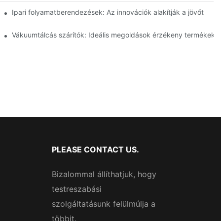
ságot
Ipari folyamatberendezések: Az innovációk alakítják a jövőt
lelmiszeriparban
Vákuumtálcás szárítók: Ideális megoldások érzékeny termékekh
PLEASE CONTACT US.
Bizalommal állíthatjuk, hogy
testreszabási
szolgáltatásunk felülmúlja a
többit.