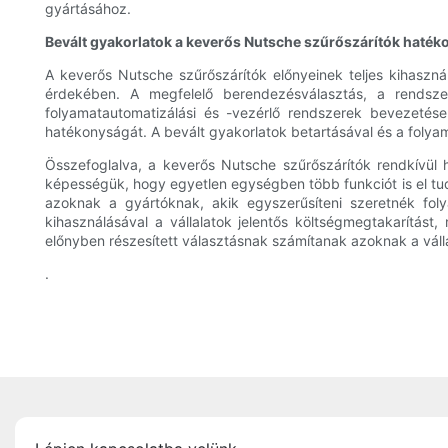
gyártásához.
Bevált gyakorlatok a keverős Nutsche szűrőszárítók haté
A keverős Nutsche szűrőszárítók előnyeinek teljes kihaszn
érdekében. A megfelelő berendezésválasztás, a rendsze
folyamatautomatizálási és -vezérlő rendszerek bevezetése 
hatékonyságát. A bevált gyakorlatok betartásával és a folyam
Összefoglalva, a keverős Nutsche szűrőszárítók rendkívü
képességük, hogy egyetlen egységben több funkciót is el tu
azoknak a gyártóknak, akik egyszerűsíteni szeretnék fol
kihasználásával a vállalatok jelentős költségmegtakarítást
előnyben részesített választásnak számítanak azoknak a váll
.