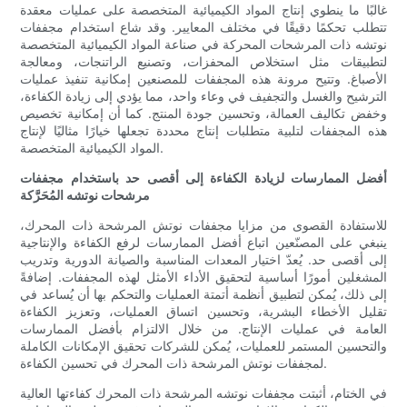
غالبًا ما ينطوي إنتاج المواد الكيميائية المتخصصة على عمليات معقدة
تتطلب تحكمًا دقيقًا في مختلف المعايير. وقد شاع استخدام مجففات
نوتشه ذات المرشحات المحركة في صناعة المواد الكيميائية المتخصصة
لتطبيقات مثل استخلاص المحفزات، وتصنيع الراتنجات، ومعالجة
الأصباغ. وتتيح مرونة هذه المجففات للمصنعين إمكانية تنفيذ عمليات
الترشيح والغسل والتجفيف في وعاء واحد، مما يؤدي إلى زيادة الكفاءة،
وخفض تكاليف العمالة، وتحسين جودة المنتج. كما أن إمكانية تخصيص
هذه المجففات لتلبية متطلبات إنتاج محددة تجعلها خيارًا مثاليًا لإنتاج
المواد الكيميائية المتخصصة.
أفضل الممارسات لزيادة الكفاءة إلى أقصى حد باستخدام مجففات
مرشحات نوتشه المُحَرَّكة
للاستفادة القصوى من مزايا مجففات نوتش المرشحة ذات المحرك،
ينبغي على المصنّعين اتباع أفضل الممارسات لرفع الكفاءة والإنتاجية
إلى أقصى حد. يُعدّ اختيار المعدات المناسبة والصيانة الدورية وتدريب
المشغلين أمورًا أساسية لتحقيق الأداء الأمثل لهذه المجففات. إضافةً
إلى ذلك، يُمكن لتطبيق أنظمة أتمتة العمليات والتحكم بها أن يُساعد في
تقليل الأخطاء البشرية، وتحسين اتساق العمليات، وتعزيز الكفاءة
العامة في عمليات الإنتاج. من خلال الالتزام بأفضل الممارسات
والتحسين المستمر للعمليات، يُمكن للشركات تحقيق الإمكانات الكاملة
لمجففات نوتش المرشحة ذات المحرك في تحسين الكفاءة.
في الختام، أثبتت مجففات نوتشه المرشحة ذات المحرك كفاءتها العالية