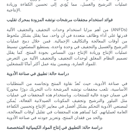
عمليات الترشيح والغسل، مما يُؤدي إلى تحسين الكفاءة وزيادة
الإنتاجية.
فوائد استخدام مجففات مرشحات نوتشه المزودة بمحرك تقليب
من أهم مزايا استخدام وحدات التجفيف والتجفيف الآلية (ANFDs)
قدرتها على أداء وظائف متعددة في آن واحد، مما يقلل بشكل ملحوظ
من أوقات المعالجة والتكاليف الإجمالية. فمن خلال دمج عمليات
الترشيح والغسيل والتجفيف في وحدة واحدة، يستطيع المصنّعون تبسيط
عمليات الإنتاج وزيادة الإنتاج دون المساس بجودة المنتج. كما يقلل
تصميم النظام المغلق لوحدات التجفيف والتجفيف الآلية من التعرض
للمواد الضارة، ويضمن بيئة عمل أكثر أمانًا للمشغلين.
دراسة حالة: تطبيق في صناعة الأدوية
في صناعة الأدوية، حيث تُعدّ نقاوة المنتج وتجانسه من المتطلبات
الأساسية، تلعب مجففات نوتشه المرشحة ذات التحريك دورًا محوريًا
في ضمان جودة عالية للمنتجات. وباستخدام هذه المجففات في عمليات
مثل التبلور والترشيح وتجفيف المكونات الصيدلانية الفعالة، يُمكن
لمصنعي الأدوية التحكم بشكل أفضل في معايير الإنتاج وتحسين الكفاءة
العامة لعملياتهم. كما تُساهم هذه المجففات في تقليل أوقات المعالجة،
والحد من فقدان المنتج، وتعزيز جودته في صناعة الأدوية.
دراسة حالة: التطبيق في إنتاج المواد الكيميائية المتخصصة