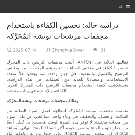
دراسة حالة: تحسين الكفاءة باستخدام
مجففات مرشحات نوتشه المُحَرَّكة
2025-07-14
Zhanghua Dryer
31
أثبتت مجففات الترشيح ذات المحرك (ANFDs) فعاليتها العالية في
تحسين الكفاءة في مختلف الصناعات. تجمع هذه المجففات بين وظائف
الترشيح والغسيل والتجفيف في جهاز واحد، مما يجعلها حلاً متعدد
الاستخدامات واقتصاديًا للعديد من العمليات. في هذه الدراسة،
سنستكشف كيفية استخدام مجففات الترشيح ذات المحرك لتعزيز
الكفاءة والإنتاجية في بيئات مختلفة.
وظائف مجففات مرشحات نوتشه المحرّكة
صُممت مجففات نوتشه المُحَرَّكة لمعالجة فصل المواد الصلبة عن
السائلة، والغسل، والتجفيف في وعاء واحد، مما يُغني عن نقل المواد
بين معدات مختلفة. لا توفر هذه الميزة الوقت فحسب، بل تُقلل أيضًا
من خطر تلوث المنتج وتضمن جودة أكثر اتساقًا للمنتج النهائي. يُساعد
المُحَرَّك في مجفف نوتشه المُحَرَّك على خلط وتوزيع الكعكة أثناء