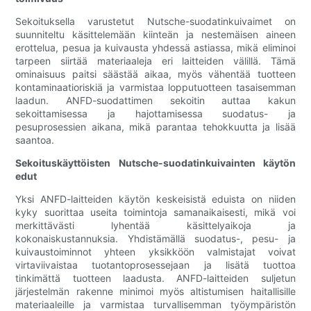
Sekoituksella varustetut Nutsche-suodatinkuivaimet on
suunniteltu käsittelemään kiinteän ja nestemäisen aineen
erottelua, pesua ja kuivausta yhdessä astiassa, mikä eliminoi
tarpeen siirtää materiaaleja eri laitteiden välillä. Tämä
ominaisuus paitsi säästää aikaa, myös vähentää tuotteen
kontaminaatioriskiä ja varmistaa lopputuotteen tasaisemman
laadun. ANFD-suodattimen sekoitin auttaa kakun
sekoittamisessa ja hajottamisessa suodatus- ja
pesuprosessien aikana, mikä parantaa tehokkuutta ja lisää
saantoa.
Sekoituskäyttöisten Nutsche-suodatinkuivainten käytön
edut
Yksi ANFD-laitteiden käytön keskeisistä eduista on niiden
kyky suorittaa useita toimintoja samanaikaisesti, mikä voi
merkittävästi lyhentää käsittelyaikoja ja
kokonaiskustannuksia. Yhdistämällä suodatus-, pesu- ja
kuivaustoiminnot yhteen yksikköön valmistajat voivat
virtaviivaistaa tuotantoprosessejaan ja lisätä tuottoa
tinkimättä tuotteen laadusta. ANFD-laitteiden suljetun
järjestelmän rakenne minimoi myös altistumisen haitallisille
materiaaleille ja varmistaa turvallisemman työympäristön