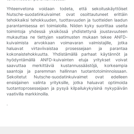
Yhteenvetona voidaan todeta, että sekoituskäyttöiset
Nutsche-suodatinkuivaimet ovat osoittautuneet erittäin
tehokkaiksi tehokkuuden, tuottavuuden ja tuotteiden laadun
parantamisessa eri toimialoilla. Niiden kyky suorittaa useita
toimintoja yhdessä yksikössä yhdistettynä joustavuuteen
mukauttaa ne tiettyjen vaatimusten mukaan tekee ANFD-
kuivaimista arvokkaan voimavaran valmistajille, jotka
haluavat virtaviivaistaa prosessejaan ja parantaa
kokonaistehokkuutta. Yhdistämällä parhaat käytännöt ja
hyödyntämällä ANFD-kuivainten etuja yritykset voivat
saavuttaa merkittäviä kustannussäästöjä, korkeampia
saantoja ja paremman hallinnan tuotantotoiminnoissaan.
Sekoitetut Nutsche-suodatinkuivaimet ovat edelleen
ensisijainen valinta yrityksille, jotka haluavat optimoida
tuotantoprosessejaan ja pysyä kilpailukykyisinä nykypäivän
vaativilla markkinoilla.
.