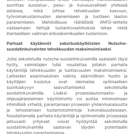
suorittaa suodatus-, pesu- ja kuivausvaiheet yhdessä
astiassa, mikä johtaa tehokkuuden kasvuun,
työvoimakustannusten alenemiseen ja tuotteen laadun
paranemiseen. Mahdollisuus räätälöidä ANFD-laitteita
vastaamaan tiettyjä tuotantovaatimuksia tekee niistä
ihanteellisen valinnan erikoiskemikaalien tuotantoon.
Parhaat käytännöt sekoituskäyttöisten Nutsche-
suodatinkuivainten tehokkuuden maksimoimiseksi
Jotta sekoitetuilla nutsche-suodatinkuivaimilla saataisiin täysi
hyöty, valmistajien tulisi noudattaa joitakin parhaita
käytäntöjä tehokkuuden ja tuottavuuden maksimoimiseksi.
Laitteiden asianmukainen valinta, säännöllinen huolto ja
käyttäjien koulutus ovat olennaisia ​​optimaalisen
suorituskyvyn saavuttamiseksi sekoitetuilla
suodatinkuivaimilla. Lisäksi prosessiautomaatio- ja
ohjausjärjestelmien käyttöönotto voi auttaa minimoimaan
inhimillisiä virheitä, parantamaan prosessin yhdenmukaisuutta
ja tehostamaan tuotantotoimintoja kokonaisuudessaan.
Noudattamalla parhaita käytäntöjä ja optimoimalla prosesseja
jatkuvasti yritykset voivat hyödyntää sekoitetuilla
suodatinkuivaimilla saatavan täyden potentiaalin
tehokkuuden parantamisessa.