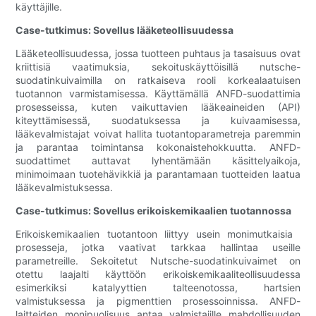
käyttäjille.
Case-tutkimus: Sovellus lääketeollisuudessa
Lääketeollisuudessa, jossa tuotteen puhtaus ja tasaisuus ovat
kriittisiä vaatimuksia, sekoituskäyttöisillä nutsche-
suodatinkuivaimilla on ratkaiseva rooli korkealaatuisen
tuotannon varmistamisessa. Käyttämällä ANFD-suodattimia
prosesseissa, kuten vaikuttavien lääkeaineiden (API)
kiteyttämisessä, suodatuksessa ja kuivaamisessa,
lääkevalmistajat voivat hallita tuotantoparametreja paremmin
ja parantaa toimintansa kokonaistehokkuutta. ANFD-
suodattimet auttavat lyhentämään käsittelyaikoja,
minimoimaan tuotehävikkiä ja parantamaan tuotteiden laatua
lääkevalmistuksessa.
Case-tutkimus: Sovellus erikoiskemikaalien tuotannossa
Erikoiskemikaalien tuotantoon liittyy usein monimutkaisia ​​
prosesseja, jotka vaativat tarkkaa hallintaa useille
parametreille. Sekoitetut Nutsche-suodatinkuivaimet on
otettu laajalti käyttöön erikoiskemikaaliteollisuudessa
esimerkiksi katalyyttien talteenotossa, hartsien
valmistuksessa ja pigmenttien prosessoinnissa. ANFD-
laitteiden monipuolisuus antaa valmistajille mahdollisuuden