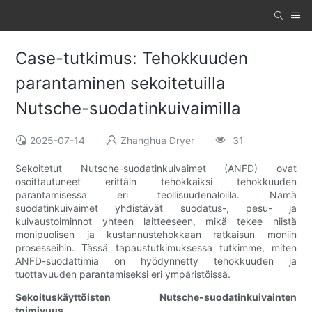
Case-tutkimus: Tehokkuuden
parantaminen sekoitetuilla
Nutsche-suodatinkuivaimilla
2025-07-14
Zhanghua Dryer
31
Sekoitetut Nutsche-suodatinkuivaimet (ANFD) ovat
osoittautuneet erittäin tehokkaiksi tehokkuuden
parantamisessa eri teollisuudenaloilla. Nämä
suodatinkuivaimet yhdistävät suodatus-, pesu- ja
kuivaustoiminnot yhteen laitteeseen, mikä tekee niistä
monipuolisen ja kustannustehokkaan ratkaisun moniin
prosesseihin. Tässä tapaustutkimuksessa tutkimme, miten
ANFD-suodattimia on hyödynnetty tehokkuuden ja
tuottavuuden parantamiseksi eri ympäristöissä.
Sekoituskäyttöisten Nutsche-suodatinkuivainten
toimivuus