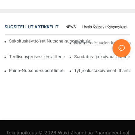
SUOSITELLUT ARTIKKELIT
NEWS
Usein Kysytyt Kysymykset
Sekoituskäyttöiset Nutsche-suodatinkuivaimet vs. muut kuivaus
Miten teollisuuden koneet par
Teollisuusprosessien laitteet: Innovaatiot muokkaavat tulevaisuu
Suodatus- ja kuivauslaitteet: O
Paine-Nutsche-suodattimet: Sovellukset kemian- ja elintarviket
Tyhjiöalustakuivaimet: Ihanteelli
Tekijänoikeus © 2026
Wuxi Zhanghua Pharmaceutical