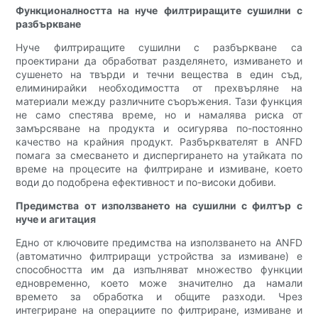
Функционалността на нуче филтриращите сушилни с
разбъркване
Нуче филтриращите сушилни с разбъркване са
проектирани да обработват разделянето, измиването и
сушенето на твърди и течни вещества в един съд,
елиминирайки необходимостта от прехвърляне на
материали между различните съоръжения. Тази функция
не само спестява време, но и намалява риска от
замърсяване на продукта и осигурява по-постоянно
качество на крайния продукт. Разбърквателят в ANFD
помага за смесването и диспергирането на утайката по
време на процесите на филтриране и измиване, което
води до подобрена ефективност и по-високи добиви.
Предимства от използването на сушилни с филтър с
нуче и агитация
Едно от ключовите предимства на използването на ANFD
(автоматично филтриращи устройства за измиване) е
способността им да изпълняват множество функции
едновременно, което може значително да намали
времето за обработка и общите разходи. Чрез
интегриране на операциите по филтриране, измиване и