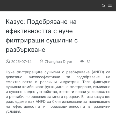
Казус: Подобряване на
ефективността с нуче
филтриращи сушилни с
разбъркване
2025-07-14
Zhanghua Dryer
31
Нуче филтриращите сушилни с разбъркване (ANFD) са
доказано високоефективни за подобряване на
ефективността в различни индустрии. Тези филтърни
сушилни комбинират функциите на филтриране, измиване
и сушене в едно устройство, което ги прави универсално
и рентабилно решение за много процеси. В този казус ще
разгледаме как ANFD са били използвани за повишаване
на ефективността и производителността в различни
условия.