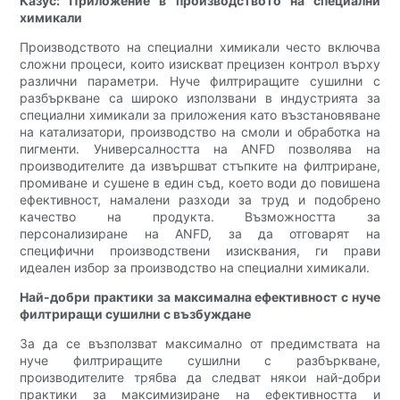
Казус: Приложение в производството на специални
химикали
Производството на специални химикали често включва
сложни процеси, които изискват прецизен контрол върху
различни параметри. Нуче филтриращите сушилни с
разбъркване са широко използвани в индустрията за
специални химикали за приложения като възстановяване
на катализатори, производство на смоли и обработка на
пигменти. Универсалността на ANFD позволява на
производителите да извършват стъпките на филтриране,
промиване и сушене в един съд, което води до повишена
ефективност, намалени разходи за труд и подобрено
качество на продукта. Възможността за
персонализиране на ANFD, за да отговарят на
специфични производствени изисквания, ги прави
идеален избор за производство на специални химикали.
Най-добри практики за максимална ефективност с нуче
филтриращи сушилни с възбуждане
За да се възползват максимално от предимствата на
нуче филтриращите сушилни с разбъркване,
производителите трябва да следват някои най-добри
практики за максимизиране на ефективността и