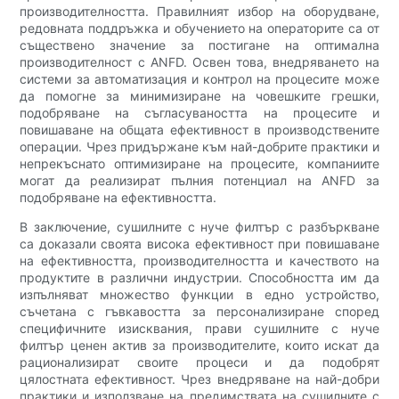
производителността. Правилният избор на оборудване,
редовната поддръжка и обучението на операторите са от
съществено значение за постигане на оптимална
производителност с ANFD. Освен това, внедряването на
системи за автоматизация и контрол на процесите може
да помогне за минимизиране на човешките грешки,
подобряване на съгласуваността на процесите и
повишаване на общата ефективност в производствените
операции. Чрез придържане към най-добрите практики и
непрекъснато оптимизиране на процесите, компаниите
могат да реализират пълния потенциал на ANFD за
подобряване на ефективността.
В заключение, сушилните с нуче филтър с разбъркване
са доказали своята висока ефективност при повишаване
на ефективността, производителността и качеството на
продуктите в различни индустрии. Способността им да
изпълняват множество функции в едно устройство,
съчетана с гъвкавостта за персонализиране според
специфичните изисквания, прави сушилните с нуче
филтър ценен актив за производителите, които искат да
рационализират своите процеси и да подобрят
цялостната ефективност. Чрез внедряване на най-добри
практики и използване на предимствата на сушилните с