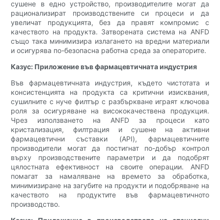
сушене в едно устройство, производителите могат да
рационализират производствените си процеси и да
увеличат продукцията, без да правят компромис с
качеството на продукта. Затворената система на ANFD
също така минимизира излагането на вредни материали
и осигурява по-безопасна работна среда за операторите.
Казус: Приложение във фармацевтичната индустрия
Във фармацевтичната индустрия, където чистотата и
консистенцията на продукта са критични изисквания,
сушилните с нуче филтър с разбъркване играят ключова
роля за осигуряване на висококачествена продукция.
Чрез използването на ANFD за процеси като
кристализация, филтрация и сушене на активни
фармацевтични съставки (API), фармацевтичните
производители могат да постигнат по-добър контрол
върху производствените параметри и да подобрят
цялостната ефективност на своите операции. ANFD
помагат за намаляване на времето за обработка,
минимизиране на загубите на продукти и подобряване на
качеството на продуктите във фармацевтичното
производство.