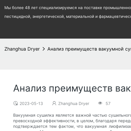
Мы более 48 лет специализируемся на поставке промышленног
пестицидной, энергетической, материальной и фармацевтиче
Zhanghua Dryer
Анализ преимуществ вакуумной с
Анализ преимуществ ва
2023-05-13
Zhanghua Dryer
57
Вакуумная сушилка является важной частью сушильного 
превосходной эффективности, в целом, благодаря перед
подтверждается тем фактом, что вакуумная лиофилиза