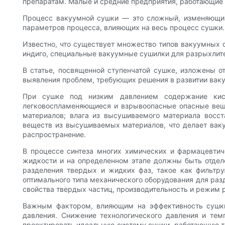
препаратам. Малые и средние предприятия, работающие в
Процесс вакуумной сушки — это сложный, изменяющий
параметров процесса, влияющих на весь процесс сушки.
Известно, что существует множество типов вакуумных 
индиго, специальные вакуумные сушилки для разрыхлител
В статье, посвященной ступенчатой ​​сушке, изложены
выявления проблем, требующих решения в развитии вак
При сушке под низким давлением содержание кисл
легковоспламеняющиеся и взрывоопасные опасные вещес
материалов; влага из высушиваемого материала восс
веществ из высушиваемых материалов, что делает вак
распространение.
В процессе синтеза многих химических и фармацевтич
жидкости и на определенном этапе должны быть отделе
разделения твердых и жидких фаз, такое как фильтру
оптимального типа механического оборудования для разд
свойства твердых частиц, производительность и режим 
Важным фактором, влияющим на эффективность сушки 
давления. Снижение технологического давления и те
проектировать идеальную систему сушки, работающую то