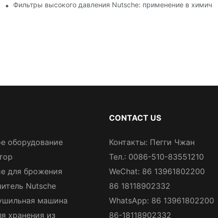
о по выбору и использованию.
Фильтры высокого давления Nutsche: применение в химиче
CONTACT US
е оборудование
Контакты: Пегги Чжан
тор
Тел.: 0086-510-83551210
е для брожения
WeChat: 86 13961802200
итель Nutsche
86 18118902332
ушильная машина
WhatsApp: 86 13961802200
ля хранения из
86-18118902332