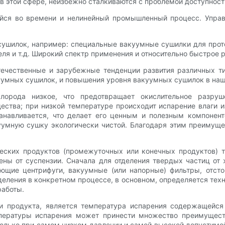
 этой сфере, неизбежно сталкиваются с проблемой доступности
ся во времени и нелинейный промышленный процесс. Управл
сушилок, например: специальные вакуумные сушилки для про
я и т.д. Широкий спектр применения и относительно быстрое р
 отечественные и зарубежные тенденции развития различных
уумных сушилок, и повышения уровня вакуумных сушилок в наш
орода низкое, что предотвращает окислительное разруш
тва; при низкой температуре происходит испарение влаги и
танавливается, что делает его ценным и полезным компонен
уумную сушку экологически чистой. Благодаря этим преимущ
еских продуктов (промежуточных или конечных продуктов) 
ны от суспензии. Сначала для отделения твердых частиц от
ющие центрифуги, вакуумные (или напорные) фильтры, отстой
еления в конкретном процессе, в основном, определяется техн
работы.
продукта, является температура испарения содержащейся в
мпературы испарения может принести множество преимуществ
лько при самом низком давлении и самой высокой допустимой