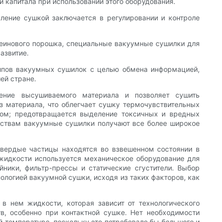
 капитала при использовании этого оборудования.
ение сушкой заключается в регулировании и контроле
теинового порошка, специальные вакуумные сушилки для
азвитие.
 типов вакуумных сушилок с целью обмена информацией,
ей стране.
ение высушиваемого материала и позволяет сушить
з материала, что облегчает сушку термочувствительных
том; предотвращается выделение токсичных и вредных
ествам вакуумные сушилки получают все более широкое
твердые частицы находятся во взвешенном состоянии в
 жидкости используется механическое оборудование для
ники, фильтр-прессы и статические сгустители. Выбор
ологией вакуумной сушки, исходя из таких факторов, как
 нем жидкости, которая зависит от технологического
, особенно при контактной сушке. Нет необходимости
 температуре, поскольку это потребовало бы большого и