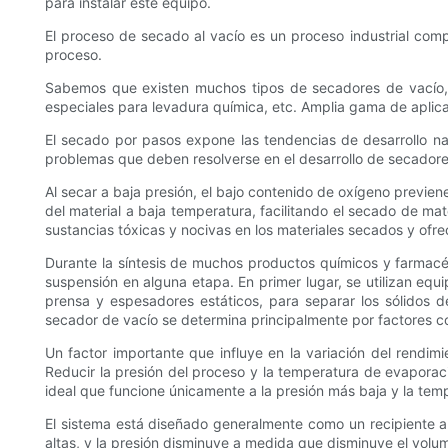
para instalar este equipo.
El proceso de secado al vacío es un proceso industrial comple
proceso.
Sabemos que existen muchos tipos de secadores de vacío, 
especiales para levadura química, etc. Amplia gama de aplica
El secado por pasos expone las tendencias de desarrollo naci
problemas que deben resolverse en el desarrollo de secadores
Al secar a baja presión, el bajo contenido de oxígeno previen
del material a baja temperatura, facilitando el secado de mate
sustancias tóxicas y nocivas en los materiales secados y ofre
Durante la síntesis de muchos productos químicos y farmacéu
suspensión en alguna etapa. En primer lugar, se utilizan equip
prensa y espesadores estáticos, para separar los sólidos d
secador de vacío se determina principalmente por factores c
Un factor importante que influye en la variación del rendi
Reducir la presión del proceso y la temperatura de evapora
ideal que funcione únicamente a la presión más baja y la temp
El sistema está diseñado generalmente como un recipiente a 
altas, y la presión disminuye a medida que disminuye el volu