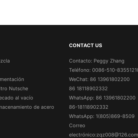
CONTACT US
zcla
Contacto: Peggy Zhang
Teléfono: 0086-510-8355121
rmentación
WeChat: 86 13961802200
ltro Nutsche
86 18118902332
ecado al vacío
WhatsApp: 86 13961802200
macenamiento de acero
86-18118902332
WhatsApp: 1(805)869-8509
Correo
electrónico:
zqz008@126.co