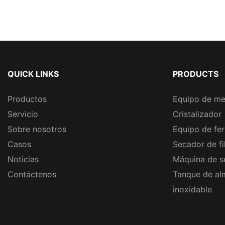
QUICK LINKS
PRODUCTS
Productos
Equipo de me
Servicio
Cristalizador
Sobre nosotros
Equipo de fe
Casos
Secador de fi
Noticias
Máquina de s
Contáctenos
Tanque de al
inoxidable