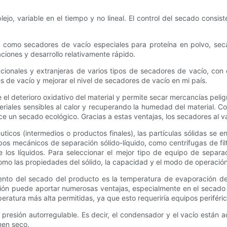
jo, variable en el tiempo y no lineal. El control del secado consis
como secadores de vacío especiales para proteína en polvo, seca
ciones y desarrollo relativamente rápido.
onales y extranjeras de varios tipos de secadores de vacío, con el
 de vacío y mejorar el nivel de secadores de vacío en mi país.
e el deterioro oxidativo del material y permite secar mercancías pe
riales sensibles al calor y recuperando la humedad del material. Con
ce un secado ecológico. Gracias a estas ventajas, los secadores al v
ticos (intermedios o productos finales), las partículas sólidas se 
os mecánicos de separación sólido-líquido, como centrífugas de filtr
e los líquidos. Para seleccionar el mejor tipo de equipo de separa
omo las propiedades del sólido, la capacidad y el modo de operación
miento del secado del producto es la temperatura de evaporación de
ción puede aportar numerosas ventajas, especialmente en el secado
eratura más alta permitidas, ya que esto requeriría equipos periféri
presión autorregulable. Es decir, el condensador y el vacío están 
men seco.