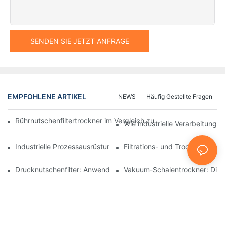
SENDEN SIE JETZT ANFRAGE
EMPFOHLENE ARTIKEL
NEWS
Häufig Gestellte Fragen
Rührnutschenfiltertrockner im Vergleich zu anderen Trocknungsv
Wie industrielle Verarbeitungsm
Industrielle Prozessausrüstung: Innovationen, die die Zukunft g
Filtrations- und Trocknungsan
Drucknutschenfilter: Anwendungen in der Chemie- und Lebensmi
Vakuum-Schalentrockner: Die i