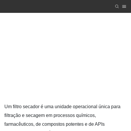
Secador rotativo a vácuo de cone duplo
Zhanghua Dryer
PRODUCTS
Máquina de secagem a vácuo
Secador rotativo a vácuo de cone duplo
Um filtro secador é uma unidade operacional única para
filtração e secagem em processos químicos,
farmacêuticos, de compostos potentes e de APIs