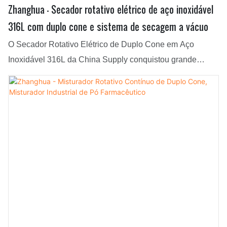
Zhanghua - Secador rotativo elétrico de aço inoxidável
316L com duplo cone e sistema de secagem a vácuo
O Secador Rotativo Elétrico de Duplo Cone em Aço
Inoxidável 316L da China Supply conquistou grande
atenção e elogios dos clientes. Este produto pode ser
personalizado para atender às necessidades específicas
de cada cliente. Encontra uma ampla gama de aplicações,
como em equipamentos de secagem. Nossos Secadores
Rotativos a Vácuo de Duplo Cone e Secadores de Duplo
Cone são especialmente projetados para secar e misturar
uma ampla variedade de materiais, como produtos
químicos, farmacêuticos, alimentícios e muito mais. Ambos
os secadores são construídos com aço inoxidável de alta
qualidade e oferecem eficiência e durabilidade
excepcionais.