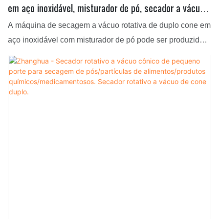
em aço inoxidável, misturador de pó, secador a vácuo
rotativo de cone duplo
A máquina de secagem a vácuo rotativa de duplo cone em
aço inoxidável com misturador de pó pode ser produzida
em diversas especificações para atender às diferentes
necessidades dos clientes, possuindo uma vasta gama de
aplicações. Além disso, ela segue um princípio de design
conciso e de alta qualidade.