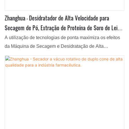
Zhanghua - Desidratador de Alta Velocidade para
Secagem de Pó, Extração de Proteína de Soro de Leite
e Café com Secador Rotativo a Vácuo de Cone Duplo
A utilização de tecnologias de ponta maximiza os efeitos
da Máquina de Secagem e Desidratação de Alta
Velocidade para Extração de Proteína de Soro de Leite e
Café. Possui uma ampla gama de aplicações e é
adequada para diversos setores.