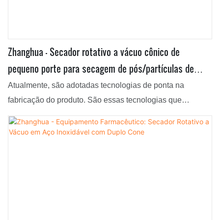
Zhanghua - Secador rotativo a vácuo cônico de
pequeno porte para secagem de pós/partículas de
alimentos/produtos químicos/medicamentosos.
Atualmente, são adotadas tecnologias de ponta na
Secador rotativo a vácuo de cone duplo.
fabricação do produto. São essas tecnologias que
contribuem para a produção de produtos multifuncionais e
de alta qualidade. No campo de aplicação de
equipamentos de secagem, o secador rotativo cônico a
vácuo para grãos pequenos, utilizado para secar
pós/partículas de alimentos, produtos químicos e
medicamentos, é comum e amplamente empregado.