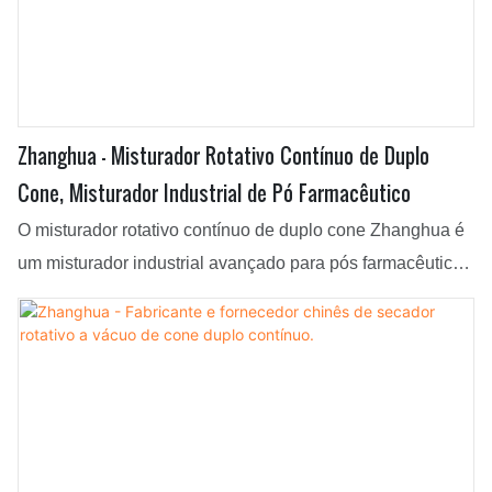
Zhanghua - Misturador Rotativo Contínuo de Duplo
Cone, Misturador Industrial de Pó Farmacêutico
O misturador rotativo contínuo de duplo cone Zhanghua é
um misturador industrial avançado para pós farmacêuticos
que oferece mistura eficiente e homogênea de pós. Este
misturador é amplamente utilizado na indústria
farmacêutica para misturar diversos materiais, como pós,
grânulos e outros sólidos secos. O design do misturador
rotativo contínuo de duplo cone garante um processo de
mistura contínuo, eliminando a necessidade de mistura