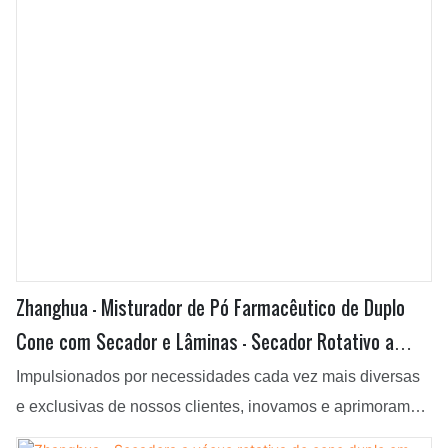
a alta qualidade do produto desde a sua origem. Além
disso, com o auxílio de tecnologias e máquinas de ponta,
garantimos que o produto possua características
superiores.
Zhanghua - Misturador de Pó Farmacêutico de Duplo
Cone com Secador e Lâminas - Secador Rotativo a
Vácuo de Duplo Cone
Impulsionados por necessidades cada vez mais diversas
e exclusivas de nossos clientes, inovamos e aprimoramos
com sucesso nossas tecnologias atualmente em uso. Sua