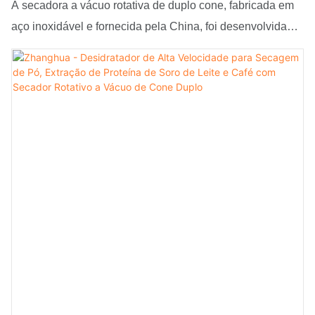
de cone duplo.
A secadora a vácuo rotativa de duplo cone, fabricada em
aço inoxidável e fornecida pela China, foi desenvolvida
por meio de pesquisa e desenvolvimento independentes e
não apenas possui funções poderosas, como também
resolve os problemas que afligem o setor há muito tempo.
Os produtos têm uma ampla gama de aplicações em
equipamentos de secagem.