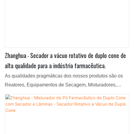
Zhanghua - Secador a vácuo rotativo de duplo cone de
alta qualidade para a indústria farmacêutica.
As qualidades pragmáticas dos nossos produtos são os
Reatores, Equipamentos de Secagem, Misturadores,
Cristalizadores e Secadores de Filtro Nutsche Agitados,
nos quais nos concentramos principalmente. Utilizamos
matérias-primas de qualidade garantida na fabricação do
Secador Rotativo a Vácuo de Duplo Cone de Alta
Qualidade para a Indústria Farmacêutica, o que assegura